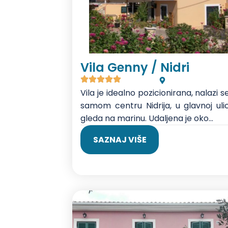
Vila Genny / Nidri
Vila je idealno pozicionirana, nalazi s
samom centru Nidrija, u glavnoj ulic
gleda na marinu. Udaljena je oko...
SAZNAJ VIŠE