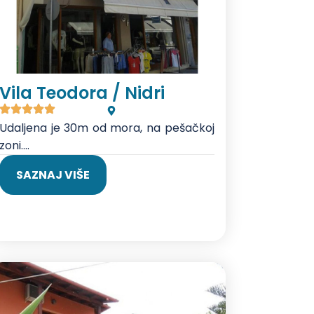
Vila Teodora / Nidri
Udaljena je 30m od mora, na pešačkoj
zoni....
SAZNAJ VIŠE