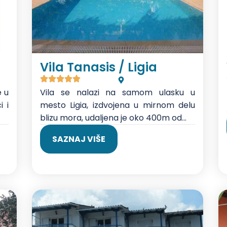
Vila Tanasis / Ligia
e u
Vila se nalazi na samom ulasku u
i i
mesto Ligia, izdvojena u mirnom delu
blizu mora, udaljena je oko 400m od...
SAZNAJ VIŠE