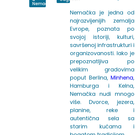
Nemačkoj
Nemačka je jedna od
najrazvijenijih zemalja
Evrope, poznata po
svojoj istoriji, kulturi,
savršenoj infrastrukturi i
organizovanosti. Iako je
prepoznatljiva po
velikim gradovima
poput Berlina,
Minhena
,
Hamburga i Kelna,
Nemačka nudi mnogo
više. Dvorce, jezera,
planine, reke i
autentična sela sa
starim kućama i
bogatom tradicijom.