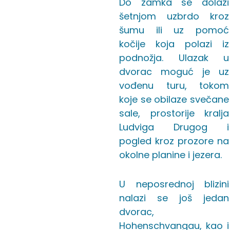
Do zamka se dolazi
šetnjom uzbrdo kroz
šumu ili uz pomoć
kočije koja polazi iz
podnožja. Ulazak u
dvorac moguć je uz
vođenu turu, tokom
koje se obilaze svečane
sale, prostorije kralja
Ludviga Drugog i
pogled kroz prozore na
okolne planine i jezera.
U neposrednoj blizini
nalazi se još jedan
dvorac,
Hohenschvangau, kao i