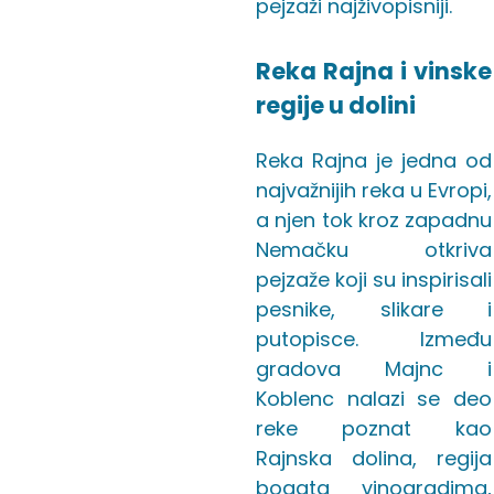
pejzaži najživopisniji.
Reka Rajna i vinske
regije u dolini
Reka Rajna je jedna od
najvažnijih reka u Evropi,
a njen tok kroz zapadnu
Nemačku otkriva
pejzaže koji su inspirisali
pesnike, slikare i
putopisce. Između
gradova Majnc i
Koblenc nalazi se deo
reke poznat kao
Rajnska dolina, regija
bogata vinogradima,