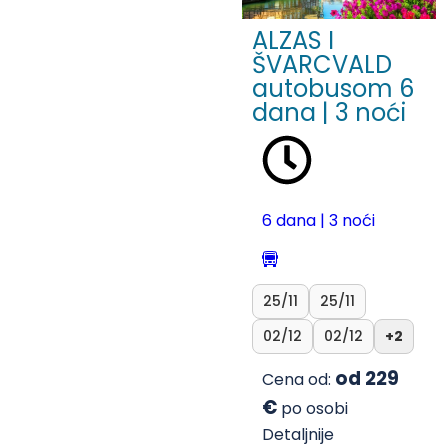
ALZAS I
ŠVARCVALD
autobusom 6
dana | 3 noći
6 dana | 3 noći
25/11
25/11
02/12
02/12
+2
od 229
Cena od:
€
po osobi
Detaljnije