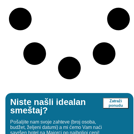
Niste našli idealan
Zatraži
ponudu
smeštaj?
Pošaljite nam svoje zahteve (broj osoba,
budžet, željeni datumi) a mi ćemo Vam naći
savršen hotel na Majorci po najboljoj ceni!