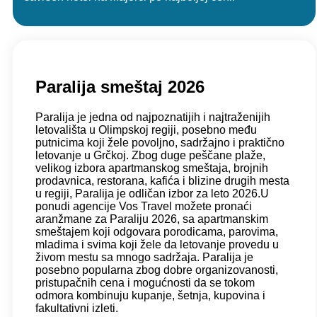
Paralija smeštaj 2026
Paralija je jedna od najpoznatijih i najtraženijih
letovališta u Olimpskoj regiji, posebno među
putnicima koji žele povoljno, sadržajno i praktično
letovanje u Grčkoj. Zbog duge peščane plaže,
velikog izbora apartmanskog smeštaja, brojnih
prodavnica, restorana, kafića i blizine drugih mesta
u regiji, Paralija je odličan izbor za leto 2026.U
ponudi agencije Vos Travel možete pronaći
aranžmane za Paraliju 2026, sa apartmanskim
smeštajem koji odgovara porodicama, parovima,
mladima i svima koji žele da letovanje provedu u
živom mestu sa mnogo sadržaja. Paralija je
posebno popularna zbog dobre organizovanosti,
pristupačnih cena i mogućnosti da se tokom
odmora kombinuju kupanje, šetnja, kupovina i
fakultativni izleti.