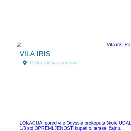
putnicima koji žele povoljno, sadržajno i praktično
letovanje u Grčkoj. Najbolji izbor apartmana u Paraliji.
Pročitajte više.
VILA IRIS
Grčka
,
Grčka apartmani
LOKACIJA: pored vile Odyssia prekoputa škole U
1/3 std OPREMLJENOST: kupatilo, terasa, čajnu...