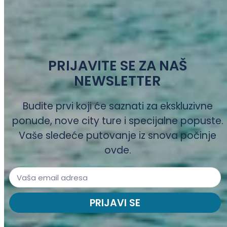
PRIJAVITE SE ZA NAŠ
NEWSLETTER
Budite prvi koji će saznati za ekskluzivne
ponude, nove city ture i specijalne popuste.
Vaše sledeće putovanje iz snova počinje
ovde.
PRIJAVI SE