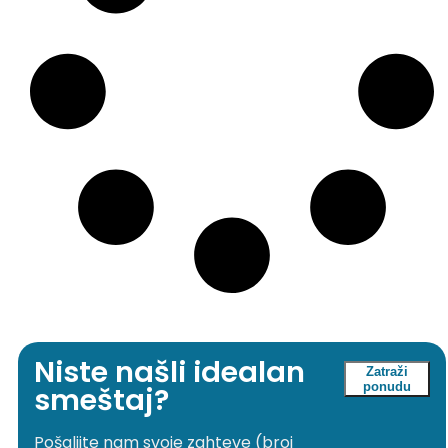
Niste našli idealan
Zatraži
ponudu
smeštaj?
Pošaljite nam svoje zahteve (broj