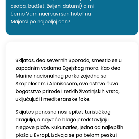
osoba, budžet, željeni datumi) a mi
ćemo Vam naći savršen hotel na
Majorci po najboljoj ceni!
Skijatos, deo severnih Sporada, smestio se u
zapadnim vodama Egejskog mora. Kao deo
Marine nacionalnog parka zajedno sa
Skopelosom i Alonisosom, ovo ostrvo čuva
bogatstvo prirode i retkih životinjskih vrsta,
uključujući i mediteranske foke.
Skijatos ponosno nosi epitet turističkog
dragulja, a najveće blago predstavljaju
njegove plaže. Kukunaries, jedna od najlepših
plaža u Evropi, izdvaja se po belom pesku i