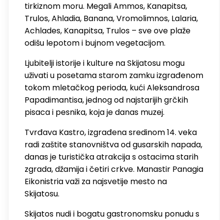
tirkiznom moru. Megali Ammos, Kanapitsa,
Trulos, Ahladia, Banana, Vromolimnos, Lalaria,
Achlades, Kanapitsa, Trulos – sve ove plaže
odišu lepotom i bujnom vegetacijom.
Ljubitelji istorije i kulture na Skijatosu mogu
uživati u posetama starom zamku izgrađenom
tokom mletačkog perioda, kući Aleksandrosa
Papadimantisa, jednog od najstarijih grčkih
pisaca i pesnika, koja je danas muzej.
Tvrđava Kastro, izgrađena sredinom 14. veka
radi zaštite stanovništva od gusarskih napada,
danas je turistička atrakcija s ostacima starih
zgrada, džamija i četiri crkve. Manastir Panagia
Eikonistria važi za najsvetije mesto na
Skijatosu.
Skijatos nudi i bogatu gastronomsku ponudu s