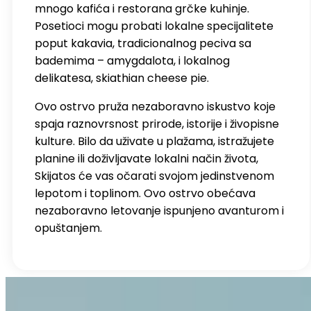
mnogo kafića i restorana grčke kuhinje.
Posetioci mogu probati lokalne specijalitete
poput kakavia, tradicionalnog peciva sa
bademima – amygdalota, i lokalnog
delikatesa, skiathian cheese pie.
Ovo ostrvo pruža nezaboravno iskustvo koje
spaja raznovrsnost prirode, istorije i živopisne
kulture. Bilo da uživate u plažama, istražujete
planine ili doživljavate lokalni način života,
Skijatos će vas očarati svojom jedinstvenom
lepotom i toplinom. Ovo ostrvo obećava
nezaboravno letovanje ispunjeno avanturom i
opuštanjem.