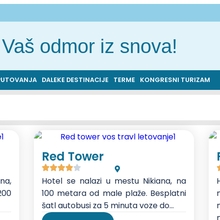
Vaš odmor iz snova!
PUTOVANJA
DALEKE DESTINACIJE
TERME
KONGRESNI TURIZAM
Red Tower
ana,
Hotel se nalazi u mestu Nikiana, na
200
100 metara od male plaže. Besplatni
šatl autobusi za 5 minuta voze do...
n