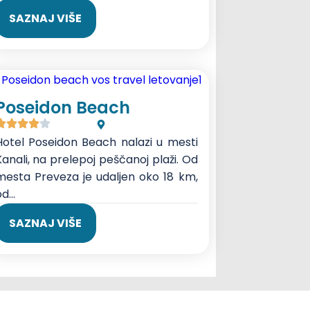
SAZNAJ VIŠE
Poseidon Beach
Hotel Poseidon Beach nalazi u mesti
Kanali, na prelepoj peščanoj plaži. Od
mesta Preveza je udaljen oko 18 km,
d...
SAZNAJ VIŠE