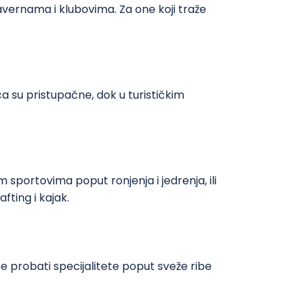
avernama i klubovima. Za one koji traže
 su pristupačne, dok u turističkim
 sportovima poput ronjenja i jedrenja, ili
fting i kajak.
 probati specijalitete poput sveže ribe