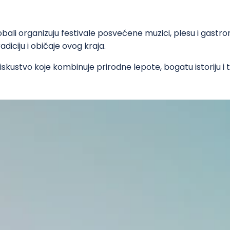
bali organizuju festivale posvećene muzici, plesu i gastr
diciju i običaje ovog kraja.
iskustvo koje kombinuje prirodne lepote, bogatu istoriju i 