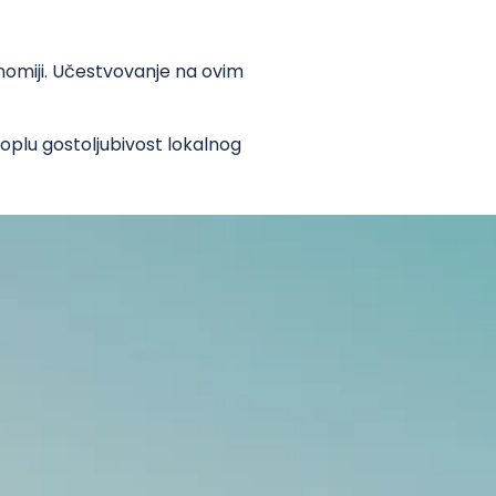
onomiji. Učestvovanje na ovim
toplu gostoljubivost lokalnog