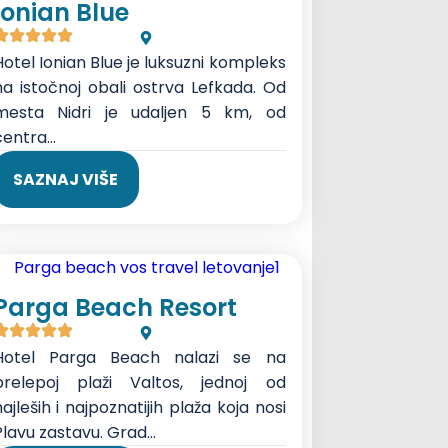
Ionian Blue
Hotel Ionian Blue je luksuzni kompleks
na istočnoj obali ostrva Lefkada. Od
mesta Nidri je udaljen 5 km, od
entra...
SAZNAJ VIŠE
Parga Beach Resort
Hotel Parga Beach nalazi se na
prelepoj plaži Valtos, jednoj od
ajleših i najpoznatijih plaža koja nosi
lavu zastavu. Grad...