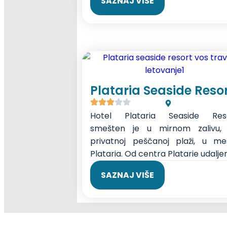
SAZNAJ VIŠE
Plataria Seaside Reso
Hotel Plataria Seaside Res
smešten je u mirnom zalivu,
privatnoj peščanoj plaži, u me
Plataria. Od centra Platarie udaljen.
SAZNAJ VIŠE