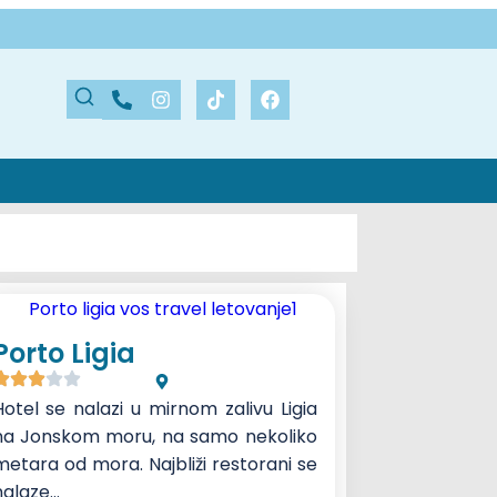
Porto Ligia
Hotel se nalazi u mirnom zalivu Ligia
na Jonskom moru, na samo nekoliko
metara od mora. Najbliži restorani se
alaze...