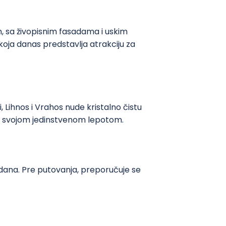
m, sa živopisnim fasadama i uskim
koja danas predstavlja atrakciju za
Lihnos i Vrahos nude kristalno čistu
ste svojom jedinstvenom lepotom.
 dana. Pre putovanja, preporučuje se