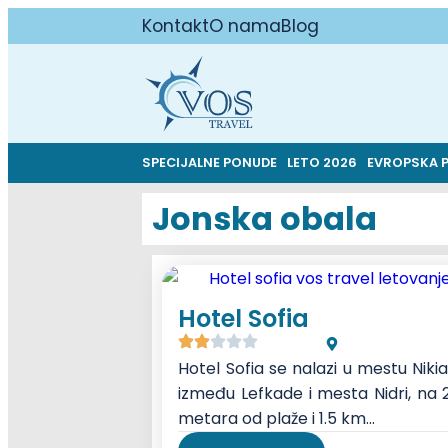
Kontakt
O nama
Blog
SPECIJALNE PONUDE
LETO 2026
EVROPSKA 
Jonska obala
Hotel Sofia
Hotel Sofia se nalazi u mestu Niki
između Lefkade i mesta Nidri, na 
metara od plaže i 1.5 km...