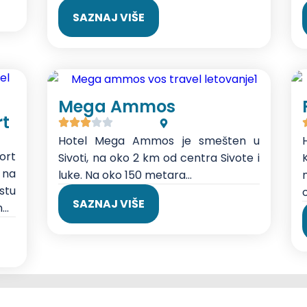
SAZNAJ VIŠE
Mega Ammos
rt
Hotel Mega Ammos je smešten u
ort
Sivoti, na oko 2 km od centra Sivote i
 na
luke. Na oko 150 metara...
stu
o
SAZNAJ VIŠE
..