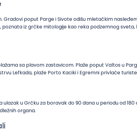
e
rom. Gradovi poput Parge i Sivote odišu mletačkim nasleđe
ron, poznata iz grčke mitologije kao reka podzemnog sveta, 
ažama sa plavom zastavicom. Plaže poput Valtos u Pargi, 
strvu Lefkada, plaže Porto Kaciki i Egremni privlače turi
 za ulazak u Grčku za boravak do 90 dana u periodu od 180
dležnih organa.
li