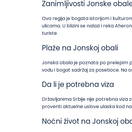
Zanimljivosti Jonske obal
Ova regija je bogata istorijom i kultu
ulicama. U blizini se nalazi i reka Ahe
turiste.
Plaže na Jonskoj obali
Jonska obala je poznata po prelepim pl
vodu i bogat sadržaj za posetioce. Na o
Da li je potrebna viza
Državljanima Srbije nije potrebna viza
proveriti aktuelne uslove ulaska kod na
Noćni život na Jonskoj oba