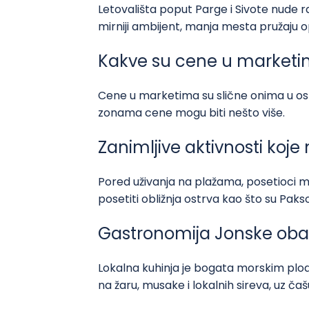
Letovališta poput Parge i Sivote nude 
mirniji ambijent, manja mesta pružaju 
Kakve su cene u marketim
Cene u marketima su slične onima u os
zonama cene mogu biti nešto više.
Zanimljive aktivnosti koje
Pored uživanja na plažama, posetioci mo
posetiti obližnja ostrva kao što su Paks
Gastronomija Jonske oba
Lokalna kuhinja je bogata morskim plod
na žaru, musake i lokalnih sireva, uz č