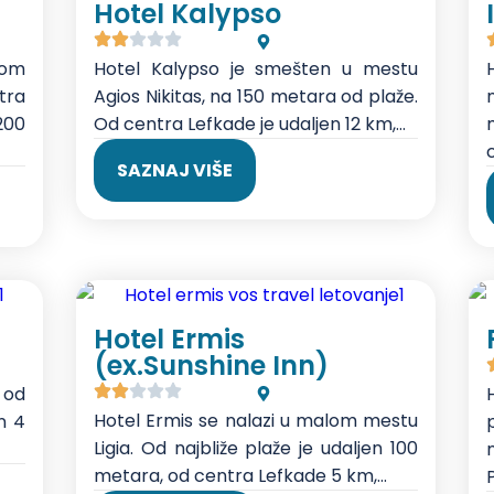
Hotel Kalypso
mom
Hotel Kalypso je smešten u mestu
tra
Agios Nikitas, na 150 metara od plaže.
200
Od centra Lefkade je udaljen 12 km,...
c
SAZNAJ VIŠE
Hotel Ermis
(ex.Sunshine Inn)
m od
Hotel Ermis se nalazi u malom mestu
en 4
Ligia. Od najbliže plaže je udaljen 100
n
metara, od centra Lefkade 5 km,...
P