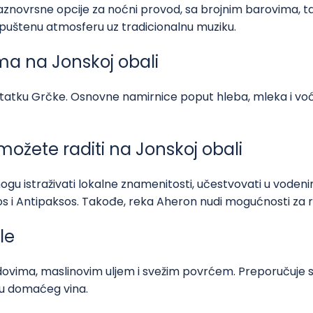
raznovrsne opcije za noćni provod, sa brojnim barovima, t
opuštenu atmosferu uz tradicionalnu muziku.
a na Jonskoj obali
tatku Grčke. Osnovne namirnice poput hleba, mleka i voća
 možete raditi na Jonskoj obali
gu istraživati lokalne znamenitosti, učestvovati u vodenim
os i Antipaksos. Takođe, reka Aheron nudi mogućnosti za ra
le
ovima, maslinovim uljem i svežim povrćem. Preporučuje se
ašu domaćeg vina.