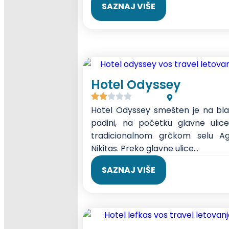
SAZNAJ VIŠE
Hotel Odyssey
Hotel Odyssey smešten je na bla
padini, na početku glavne ulice
tradicionalnom grčkom selu Ag
Nikitas. Preko glavne ulice...
SAZNAJ VIŠE