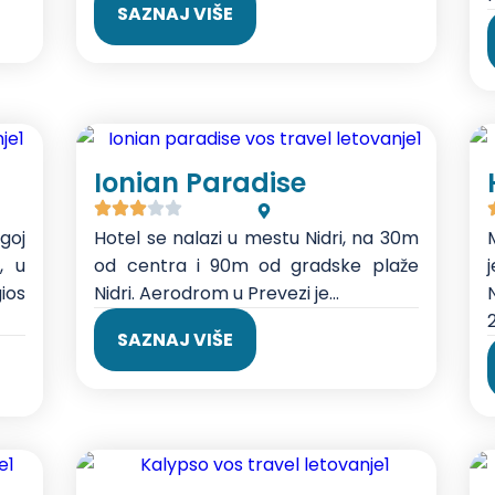
SAZNAJ VIŠE
Ionian Paradise
goj
Hotel se nalazi u mestu Nidri, na 30m
, u
od centra i 90m od gradske plaže
ios
Nidri. Aerodrom u Prevezi je...
2
SAZNAJ VIŠE