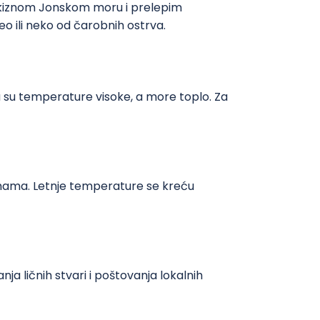
irkiznom Jonskom moru i prelepim
o ili neko od čarobnih ostrva.
 su temperature visoke, a more toplo. Za
imama. Letnje temperature se kreću
a ličnih stvari i poštovanja lokalnih