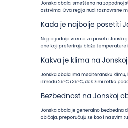
Jonska obala, smeštena na zapadnoj st
ostrvima. Ova regija nudi raznovrsne mo
Kada je najbolje posetiti
Najpogodnije vreme za posetu Jonskoj o
one koji preferiraju blaže temperature i
Kakva je klima na Jonskoj
Jonska obala ima mediteransku klimu, k
između 25°C i 35°C, dok zimi retko pada
Bezbednost na Jonskoj ob
Jonska obala je generalno bezbedna des
običaja, preporučuju se kao i na svim t