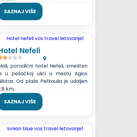
SAZNAJ VIŠE
Hotel Nefeli
Mali, porodični hotel Nefeli, smešten
je u pešačkoj ulici u mestu Agios
Nikitas. Od plaže Pefkoulia je udaljen
.8 km,...
SAZNAJ VIŠE