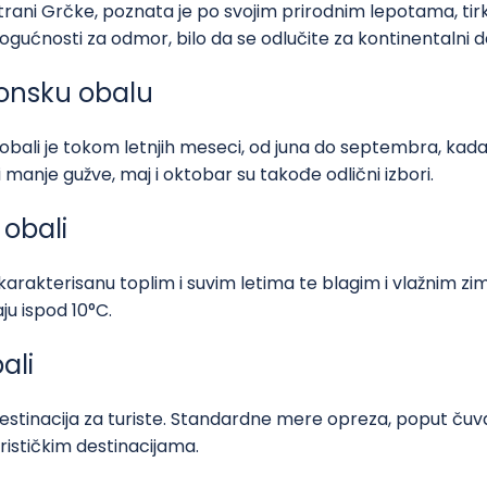
rani Grčke, poznata je po svojim prirodnim lepotama, t
gućnosti za odmor, bilo da se odlučite za kontinentalni de
 Jonsku obalu
bali je tokom letnjih meseci, od juna do septembra, kada
 manje gužve, maj i oktobar su takođe odlični izbori.
 obali
arakterisanu toplim i suvim letima te blagim i vlažnim z
ju ispod 10°C.
ali
tinacija za turiste. Standardne mere opreza, poput čuvanj
urističkim destinacijama.