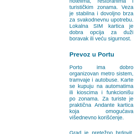
hotelima, restoranima i
turističkim zonama. Veza
je stabilna i dovoljno brza
za svakodnevnu upotrebu.
Lokalna SIM kartica je
dobra opcija za duži
boravak ili veću sigurnost.
Prevoz u Portu
Porto ima dobro
organizovan metro sistem,
tramvaje i autobuse. Karte
se kupuju na automatima
ili kioscima i funkcionišu
po zonama. Za turiste je
praktična Andante kartica
koja omogućava
višednevno korišćenje.
Grad je pretežno brdovit,