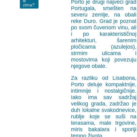
ili
Porto je drugi najveći grad
zima?
Portugala, smešten na
severu zemlje, na obali
reke Duro. Grad je poznat
po svom čuvenom vinu, ali
i po karakterističnoj
arhitekturi, šarenim
pločicama (azulejos),
strmim ulicama i
mostovima koji povezuju
njegove obale.
Za razliku od Lisabona,
Porto deluje kompaktnije,
intimnije i nostalgičnije.
Iako ima sav sadržaj
velikog grada, zadržao je
duh lokalne svakodnevice,
rublje koje se suši na
terasama, male trgovine,
miris bakalara i sporiji
tempo života.