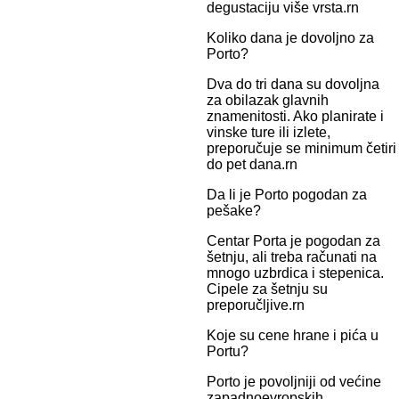
degustaciju više vrsta.rn
Koliko dana je dovoljno za
Porto?
Dva do tri dana su dovoljna
za obilazak glavnih
znamenitosti. Ako planirate i
vinske ture ili izlete,
preporučuje se minimum četiri
do pet dana.rn
Da li je Porto pogodan za
pešake?
Centar Porta je pogodan za
šetnju, ali treba računati na
mnogo uzbrdica i stepenica.
Cipele za šetnju su
preporučljive.rn
Koje su cene hrane i pića u
Portu?
Porto je povoljniji od većine
zapadnoevropskih