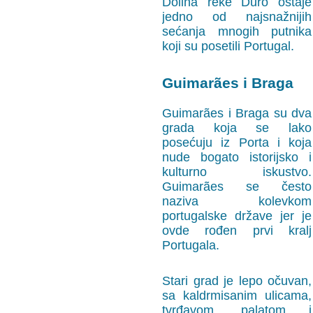
Dolina reke Duro ostaje
jedno od najsnažnijih
sećanja mnogih putnika
koji su posetili Portugal.
Guimarães i Braga
Guimarães i Braga su dva
grada koja se lako
posećuju iz Porta i koja
nude bogato istorijsko i
kulturno iskustvo.
Guimarães se često
naziva kolevkom
portugalske države jer je
ovde rođen prvi kralj
Portugala.
Stari grad je lepo očuvan,
sa kaldrmisanim ulicama,
tvrđavom, palatom i