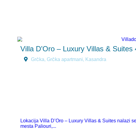
hotelskim kapacitetima koji odgovaraju svim vrstama
putnika.
Pročitaj više
Villa D’Oro – Luxury Villas & Suites 
Grčka
,
Grčka apartmani
,
Kasandra
Lokacija Villa D’Oro – Luxury Villas & Suites nalazi s
mesta Paliouri,...