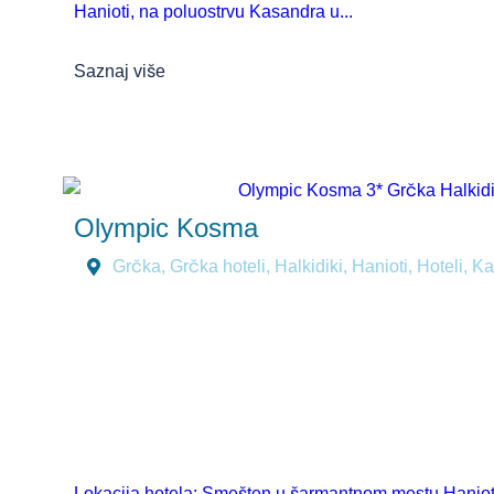
Hanioti, na poluostrvu Kasandra u...
Saznaj više
Olympic Kosma
Grčka
,
Grčka hoteli
,
Halkidiki
,
Hanioti
,
Hoteli
,
Ka
Lokacija hotela: Smešten u šarmantnom mestu Hanioti