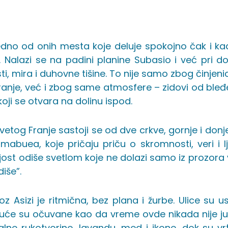
jedno od onih mesta koje deluje spokojno čak i ka
. Nalazi se na padini planine Subasio i već pri do
i, mira i duhovne tišine. To nije samo zbog činjen
ranje, već i zbog same atmosfere – zidovi od bleđ
koji se otvara na dolinu ispod.
svetog Franje sastoji se od dve crkve, gornje i do
mabuea, koje pričaju priču o skromnosti, veri i l
ost odiše svetlom koje ne dolazi samo iz prozora v
diše”.
oz Asizi je ritmična, bez plana i žurbe. Ulice su u
 kuće su očuvane kao da vreme ovde nikada nije ju
lne rukotvorine, lavandu, med i ikone, dok su vrt