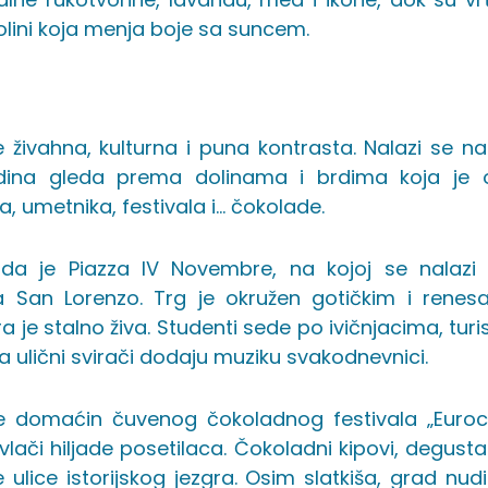
lini koja menja boje sa suncem.
a
 živahna, kulturna i puna kontrasta. Nalazi se na 
idina gleda prema dolinama i brdima koja je o
, umetnika, festivala i… čokolade.
da je Piazza IV Novembre, na kojoj se nalazi
a San Lorenzo. Trg je okružen gotičkim i rene
 je stalno živa. Studenti sede po ivičnjacima, turis
a ulični svirači dodaju muziku svakodnevnici.
e domaćin čuvenog čokoladnog festivala „Euroc
ivlači hiljade posetilaca. Čokoladni kipovi, degustac
 ulice istorijskog jezgra. Osim slatkiša, grad nud