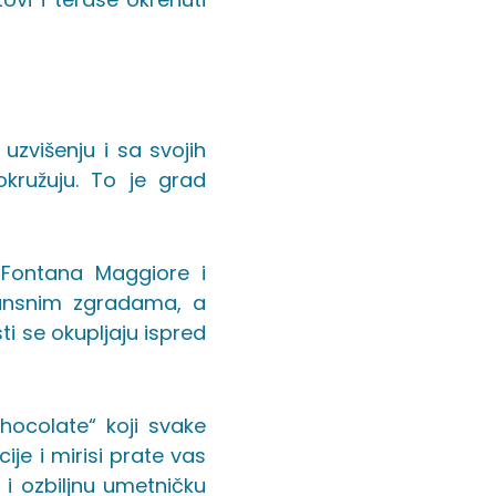
uzvišenju i sa svojih
kružuju. To je grad
 Fontana Maggiore i
sansnim zgradama, a
ti se okupljaju ispred
hocolate“ koji svake
ije i mirisi prate vas
i i ozbiljnu umetničku