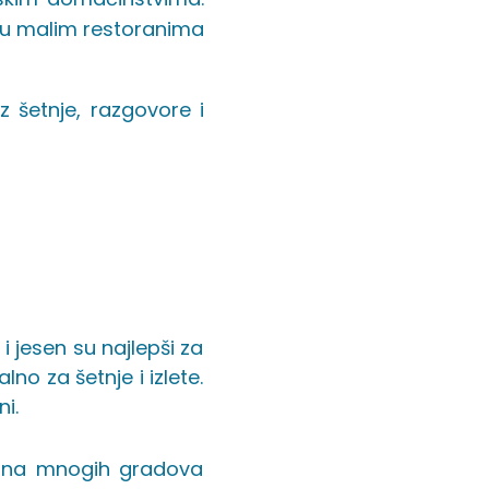
 u malim restoranima
 šetnje, razgovore i
i jesen su najlepši za
no za šetnje i izlete.
i.
isina mnogih gradova