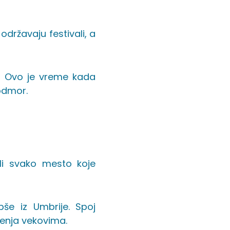
državaju festivali, a
a. Ovo je vreme kada
 odmor.
ali svako mesto koje
epše iz Umbrije. Spoj
menja vekovima.