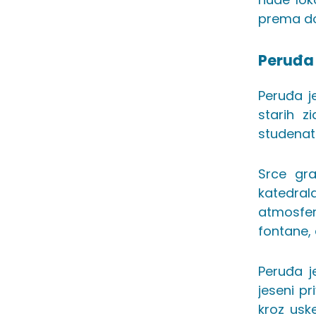
prema do
Peruđ
Peruđa je
starih z
studenata
Srce gra
katedral
atmosfera
fontane, 
Peruđa j
jeseni pr
kroz uske