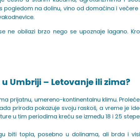
s pogledom na dolinu, vino od domaćina i večere
vakodnevice.
se ne obilazi brzo nego se upoznaje lagano. Kroz
u Umbriji – Letovanje ili zima?
ma prijatnu, umereno-kontinentalnu klimu. Proleće 
ada priroda pokazuje svoju raskoš, a vreme je ideal
ure u tim periodima kreću se između 18 i 25 stepen
u biti topla, posebno u dolinama, ali brda i v