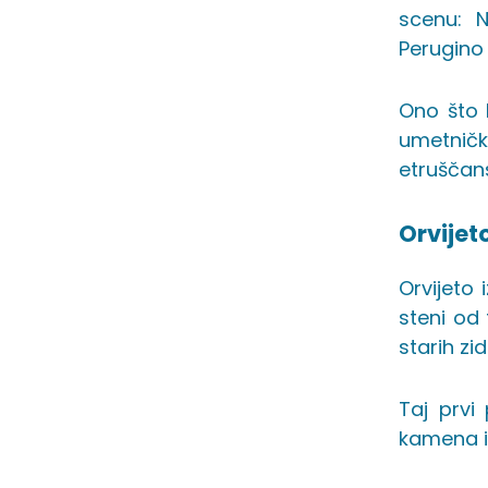
scenu: 
Perugino 
Ono što 
umetnič
etruščan
Orvijet
Orvijeto 
steni od 
starih zi
Taj prvi
kamena i 