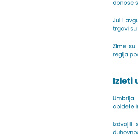
donose s
Jul i avg
trgovi su
Zime su 
regija po
Izleti
Umbrija 
obiđete i
Izdvojil
duhovnos