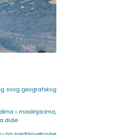
bog svog geografskog
dima i maslinjacima,
na duše.
aju na srednjovekovne