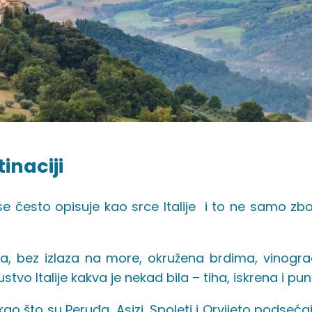
inaciji
se često opisuje kao srce Italije i to ne samo z
.
ja, bez izlaza na more, okružena brdima, vinogra
ustvo Italije kakva je nekad bila – tiha, iskrena i pu
ao što su Peruđa, Asizi, Spoleti i Orvijeto podseć