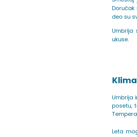
Doručak 
deo su s
Umbrija 
ukuse.
Klima 
Umbrija i
posetu, t
Temperat
Leta mog