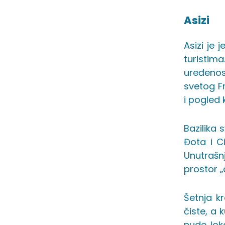
Asizi
Asizi je 
turistima
uređenost
svetog F
i pogled 
Bazilika 
Đota i Ci
Unutrašnj
prostor „
Šetnja kr
čiste, a
nude loka