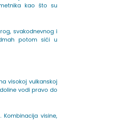
umetnika kao što su
arog, svakodnevnog i
odmah potom sići u
na visokoj vulkanskoj
 doline vodi pravo do
 Kombinacija visine,