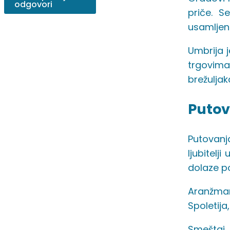
odgovori
priče. S
usamljen
Umbrija j
trgovima
brežuljak
Putov
Putovanj
ljubitelj
dolaze po
Aranžman
Spoletija
Smeštaj 