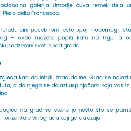
Nacionalna galerija Umbrije čuva remek-dela 
i Piero della Francesca.
Peruđu čini posebnom jeste spoj modernog i st
kog – ovde možete popiti kafu na trgu, a 
ski podzemni svet ispod grada.
o
izgleda kao da lebdi iznad doline. Grad se nalazi 
tufa, a do njega se dolazi uspinjačom koja vas iz
dina.
 pogled na grad sa stene je nešto što se pamti.
horizontale vinograda koji ga okružuju.