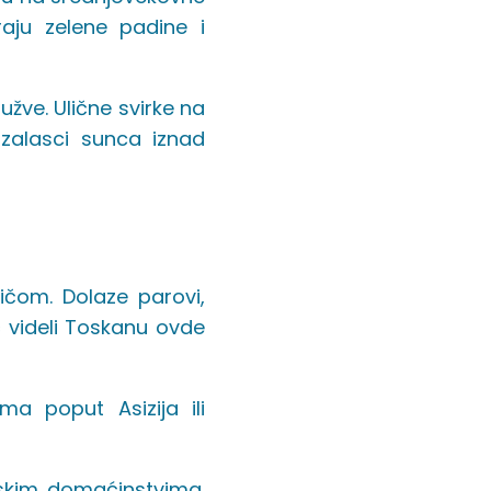
aju zelene padine i
užve. Ulične svirke na
i zalasci sunca iznad
ičom. Dolaze parovi,
eć videli Toskanu ovde
a poput Asizija ili
skim domaćinstvima.