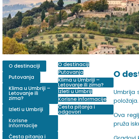
O destinaciji
O destinaciji
O dest
Putovanja
Putovanja
Klima u Umbriji –
Letovanje ili zima?
Klima u Umbriji –
Izleti u Umbriji
Umbrija 
Letovanje ili
zima?
Korisne informacije
položaja
Česta pitanja i
Izleti u Umbriji
odgovori
Ova regi
Korisne
pruža isk
informacije
Česta pitanja i
Gradovi k