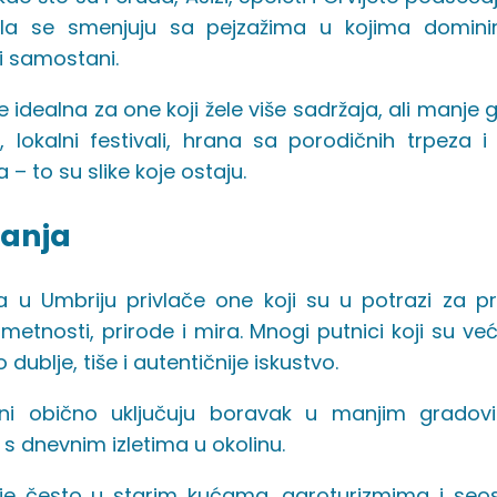
ela se smenjuju sa pejzažima u kojima dominir
i samostani.
e idealna za one koji žele više sadržaja, ali manje g
, lokalni festivali, hrana sa porodičnih trpeza 
a – to su slike koje ostaju.
anja
a u Umbriju privlače one koji su u potrazi za pr
i umetnosti, prirode i mira. Mnogi putnici koji su v
 dublje, tiše i autentičnije iskustvo.
i obično uključuju boravak u manjim gradovim
, s dnevnim izletima u okolinu.
je često u starim kućama, agroturizmima i seo