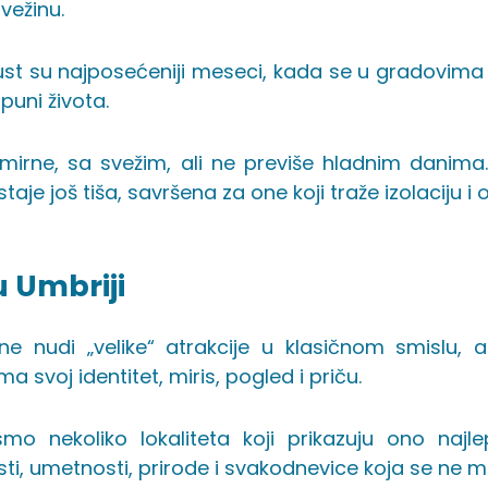
vežinu.
ust su najposećeniji meseci, kada se u gradovima o
 puni života.
mirne, sa svežim, ali ne previše hladnim danim
staje još tiša, savršena za one koji traže izolaciju i
 u Umbriji
ne nudi „velike“ atrakcije u klasičnom smislu, 
ma svoj identitet, miris, pogled i priču.
i smo nekoliko lokaliteta koji prikazuju ono najl
ti, umetnosti, prirode i svakodnevice koja se ne 