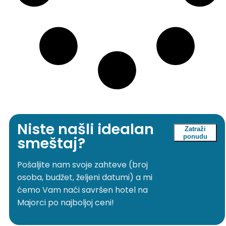
Niste našli idealan
Zatraži
ponudu
smeštaj?
Pošaljite nam svoje zahteve (broj
osoba, budžet, željeni datumi) a mi
ćemo Vam naći savršen hotel na
Majorci po najboljoj ceni!