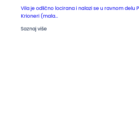
Vila je odlično locirana i nalazi se u ravnom delu
Krioneri (mala...
Saznaj više