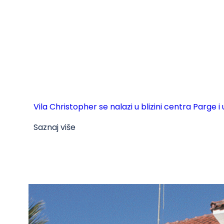
Vila Christopher se nalazi u blizini centra Parge i
Saznaj više