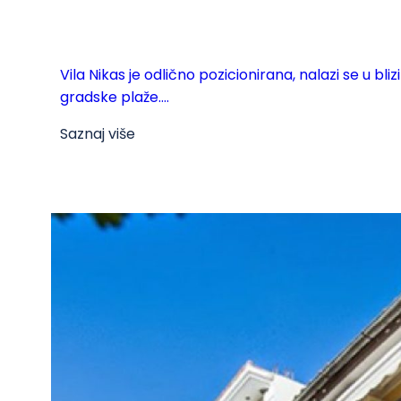
Vila Nikas je odlično pozicionirana, nalazi se u bl
gradske plaže....
Saznaj više