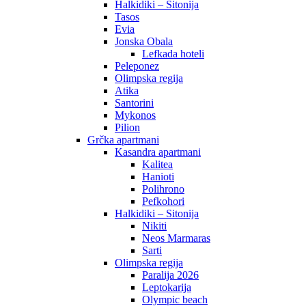
Halkidiki – Sitonija
Tasos
Evia
Jonska Obala
Lefkada hoteli
Peleponez
Olimpska regija
Atika
Santorini
Mykonos
Pilion
Grčka apartmani
Kasandra apartmani
Kalitea
Hanioti
Polihrono
Pefkohori
Halkidiki – Sitonija
Nikiti
Neos Marmaras
Sarti
Olimpska regija
Paralija 2026
Leptokarija
Olympic beach