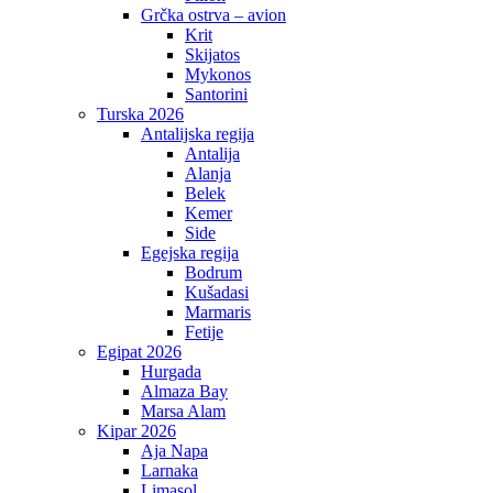
Grčka ostrva – avion
Krit
Skijatos
Mykonos
Santorini
Turska 2026
Antalijska regija
Antalija
Alanja
Belek
Kemer
Side
Egejska regija
Bodrum
Kušadasi
Marmaris
Fetije
Egipat 2026
Hurgada
Almaza Bay
Marsa Alam
Kipar 2026
Aja Napa
Larnaka
Limasol