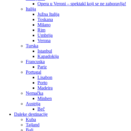
Opera u Veroni – spektakl koji se ne zaboravlja!
Italija
Južna Italija
Toskana
Milano
Rim
Umbrija
Verona
Turska
Istanbul
Kapadokija
Francuska
Pariz
Portugal
Lisabon
Porto
Madeira
Nemačka
Minhen
Austrija
Beč
Daleke destinacije
Kuba
Tajland
Bali