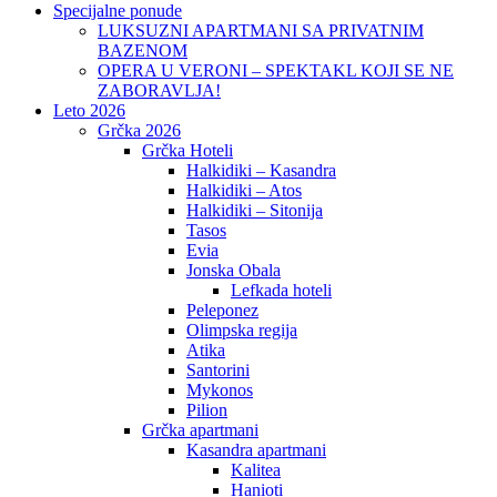
Specijalne ponude
LUKSUZNI APARTMANI SA PRIVATNIM
BAZENOM
OPERA U VERONI – SPEKTAKL KOJI SE NE
ZABORAVLJA!
Leto 2026
Grčka 2026
Grčka Hoteli
Halkidiki – Kasandra
Halkidiki – Atos
Halkidiki – Sitonija
Tasos
Evia
Jonska Obala
Lefkada hoteli
Peleponez
Olimpska regija
Atika
Santorini
Mykonos
Pilion
Grčka apartmani
Kasandra apartmani
Kalitea
Hanioti