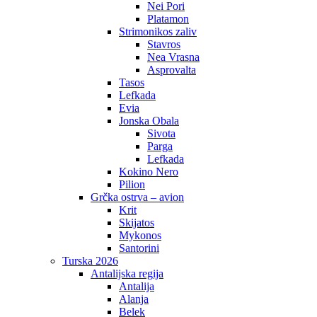
Nei Pori
Platamon
Strimonikos zaliv
Stavros
Nea Vrasna
Asprovalta
Tasos
Lefkada
Evia
Jonska Obala
Sivota
Parga
Lefkada
Kokino Nero
Pilion
Grčka ostrva – avion
Krit
Skijatos
Mykonos
Santorini
Turska 2026
Antalijska regija
Antalija
Alanja
Belek