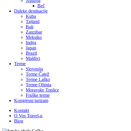
Austrija
Beč
Daleke destinacije
Kuba
Tajland
Bali
Zanzibar
Meksiko
Indija
Japan
Brazil
Maldivi
Terme
Slovenija
Terme Čatež
Terme Laško
Terme Olimia
Moravske Toplice
Fruške terme
Kongresni turizam
Kontakt
O Vos Travel-u
Blog