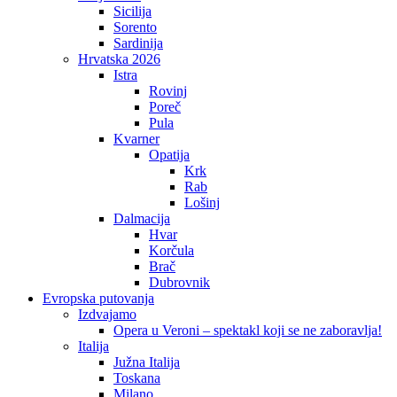
Sicilija
Sorento
Sardinija
Hrvatska 2026
Istra
Rovinj
Poreč
Pula
Kvarner
Opatija
Krk
Rab
Lošinj
Dalmacija
Hvar
Korčula
Brač
Dubrovnik
Evropska putovanja
Izdvajamo
Opera u Veroni – spektakl koji se ne zaboravlja!
Italija
Južna Italija
Toskana
Milano