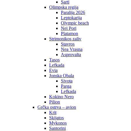
Sarti
Olimpska regija
Paralija 2026
Leptokarija
Olympic beach
Nei Pori
Platamon
Strimonikos zaliv
Stavros
Nea Vrasna
Asprovalta
Tasos
Lefkada
Evia
Jonska Obala
Sivota
Parga
Lefkada
Kokino Nero
Pilion
Grčka ostrva – avion
Krit
Skijatos
Mykonos
Santorini