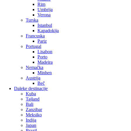
Rim
Umbrija
Verona
Turska
Istanbul
Kapadokija
Francuska
Pariz
Portugal
Lisabon
Porto
Madeira
Nemačka
Minhen
Austrija
Beč
Daleke destinacije
Kuba
Tajland
Bali
Zanzibar
Meksiko
Indija
Japan
Brazil