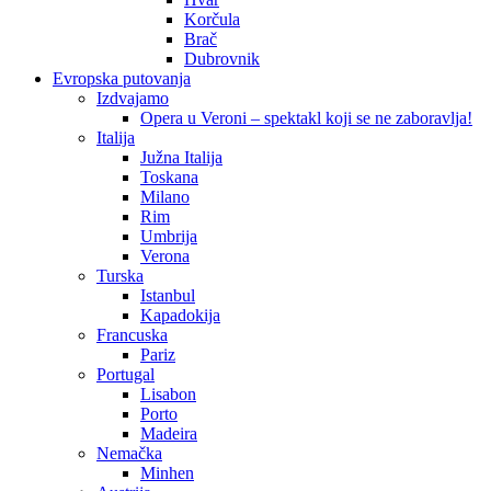
Korčula
Brač
Dubrovnik
Evropska putovanja
Izdvajamo
Opera u Veroni – spektakl koji se ne zaboravlja!
Italija
Južna Italija
Toskana
Milano
Rim
Umbrija
Verona
Turska
Istanbul
Kapadokija
Francuska
Pariz
Portugal
Lisabon
Porto
Madeira
Nemačka
Minhen