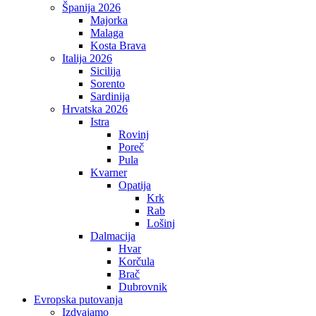
Španija 2026
Majorka
Malaga
Kosta Brava
Italija 2026
Sicilija
Sorento
Sardinija
Hrvatska 2026
Istra
Rovinj
Poreč
Pula
Kvarner
Opatija
Krk
Rab
Lošinj
Dalmacija
Hvar
Korčula
Brač
Dubrovnik
Evropska putovanja
Izdvajamo