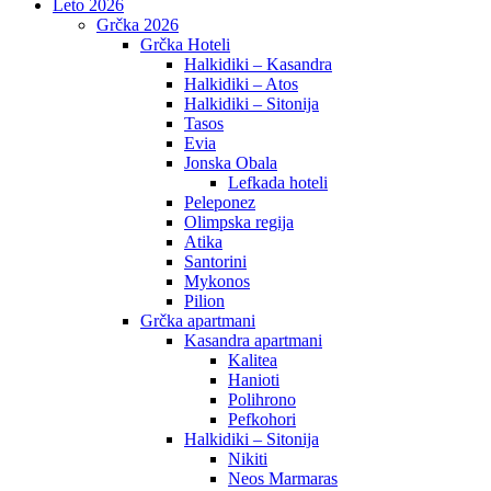
Leto 2026
Grčka 2026
Grčka Hoteli
Halkidiki – Kasandra
Halkidiki – Atos
Halkidiki – Sitonija
Tasos
Evia
Jonska Obala
Lefkada hoteli
Peleponez
Olimpska regija
Atika
Santorini
Mykonos
Pilion
Grčka apartmani
Kasandra apartmani
Kalitea
Hanioti
Polihrono
Pefkohori
Halkidiki – Sitonija
Nikiti
Neos Marmaras