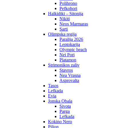
Polihrono
Pefkohori
Halkidiki – Sitonija
Nikiti
Neos Marmaras
Sarti
Olimpska regija
Paralija 2026
Leptokarija
Olympic beach
Nei Pori
Platamon
Strimonikos zaliv
Stavros
Nea Vrasna
Asprovalta
Tasos
Lefkada
Evia
Jonska Obala
Sivota
Parga
Lefkada
Kokino Nero
Pilion