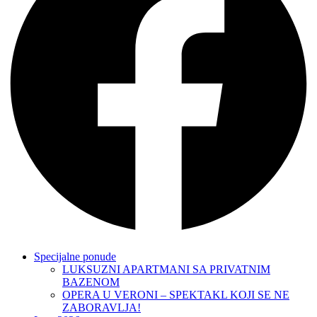
Specijalne ponude
LUKSUZNI APARTMANI SA PRIVATNIM
BAZENOM
OPERA U VERONI – SPEKTAKL KOJI SE NE
ZABORAVLJA!