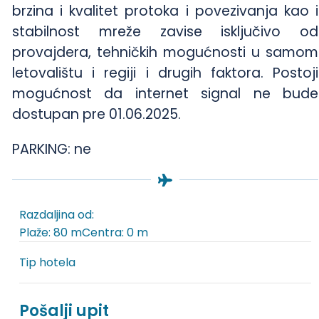
brzina i kvalitet protoka i povezivanja kao i
stabilnost mreže zavise isključivo od
provajdera, tehničkih mogućnosti u samom
letovalištu i regiji i drugih faktora. Postoji
mogućnost da internet signal ne bude
dostupan pre 01.06.2025.
PARKING: ne
Razdaljina od:
Plaže: 80 m
Centra: 0 m
Tip hotela
Pošalji upit