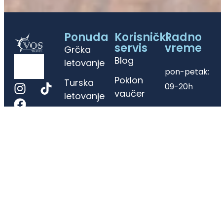
Ponuda
Korisnički
Radno
servis
vreme
Grčka
Blog
letovanje
pon-petak:
Poklon
Turska
09-20h
vaučer
letovanje
subota: 09-
Osiguranje
Evropa
15h
Kontakt
Daleke
destinacije
Sajt turističke agencije VOS Travel je informativnog
karaktera. Iako nastojimo da ga redovno ažuriramo,
postoji mogućnost različitih informacija od trenutno
važećih. Molimo Vas da sve informacije proverite
direktno u agenciji putem telefona, email-a ili lično.