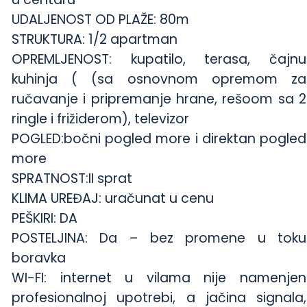
UDALJENOST OD PLAŽE: 80m
STRUKTURA: 1/2 apartman
OPREMLJENOST: kupatilo, terasa, čajnu
kuhinja ( (sa osnovnom opremom za
ručavanje i pripremanje hrane, rešoom sa 2
ringle i frižiderom), televizor
POGLED:bočni pogled more i direktan pogled
more
SPRATNOST:II sprat
KLIMA UREĐAJ: uračunat u cenu
PEŠKIRI: DA
POSTELJINA: Da – bez promene u toku
boravka
WI-FI: internet u vilama nije namenjen
profesionalnoj upotrebi, a jačina signala,