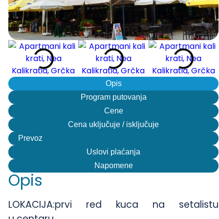
Opis
Program putovanja
Cene
Cena uključuje / isključuje
Prevoz
Uslovi plaćanja
Napomene
Opis
LOKACIJA:prvi red kuca na setalistu
u centaru