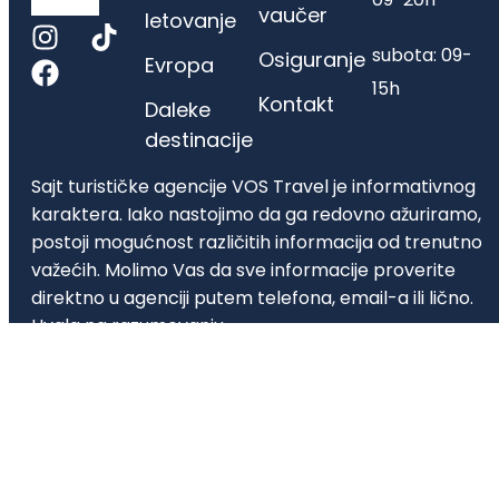
vaučer
letovanje
subota: 09-
Osiguranje
Evropa
15h
Kontakt
Daleke
destinacije
Sajt turističke agencije VOS Travel je informativnog
karaktera. Iako nastojimo da ga redovno ažuriramo,
postoji mogućnost različitih informacija od trenutno
važećih. Molimo Vas da sve informacije proverite
direktno u agenciji putem telefona, email-a ili lično.
Hvala na razumevanju
Turistička agencija VOS Travel d.o.o. | Matični broj
21430986 | Vladetina 2a, Beograd, | 011 45-22-368,
office@vostravel.rs | Licenca A OTP 62/2025 |
Tekući račun 205-0000000353812-26 205-
0000000353812-26 NLB Komercijalna Banka | Lice