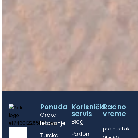
Ponuda
Korisnički
Radno
servis
vreme
Grčka
Blog
letovanje
pon-petak:
Poklon
Turska
09-20h