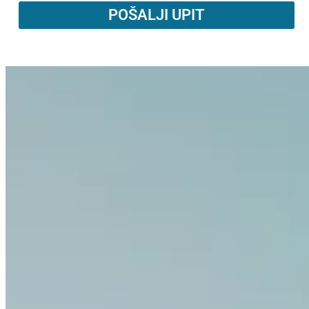
POŠALJI UPIT