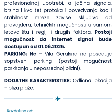
profesionalnoj upotrebi, a jačina signala,
brzina i kvalitet protoka i povezivanja kao i
stabilnost mreže zavise isključivo od
provajdera, tehničkih mogućnosti u samom
letovalištu i regiji i drugih faktora.
Postoji
mogućnost da internet signal bude
dostupan od 01.06.2025.
PARKING: Ne –
Vila Gerakina ne poseduje
sopstveni parking (postoji mogućnost
parkiranja u neposrednoj blizini).
DODATNE KARAKTERISTIKE:
Odlična lokacija
– blizu plaže.
Razdaljina od: