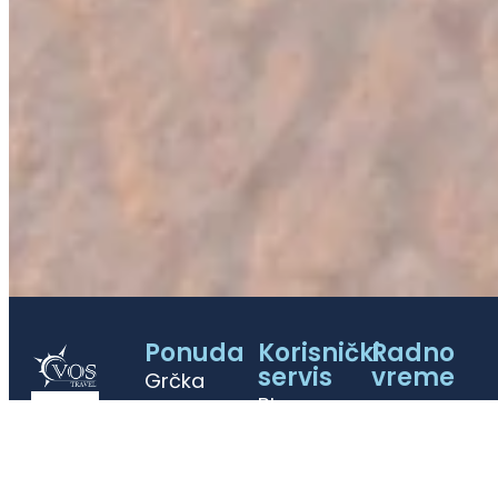
Ponuda
Korisnički
Radno
servis
vreme
Grčka
Blog
letovanje
pon-petak:
Poklon
Turska
09-20h
vaučer
letovanje