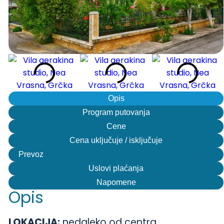
Opis
Program putovanja
Cene
Cena uključuje / isključuje
Prevoz
Uslovi plaćanja
Napomene
Opis
LOKACIJA:
nedaleko od centra