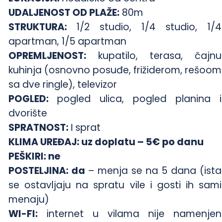
UDALJENOST OD PLAŽE:
80m
STRUKTURA:
1/2 studio, 1/4 studio, 1/4
apartman, 1/5 apartman
OPREMLJENOST:
kupatilo, terasa, čajnu
kuhinja (osnovno posuđe, frižiderom, rešoom
sa dve ringle), televizor
POGLED:
pogled ulica, pogled planina i
dvorište
SPRATNOST:
I sprat
KLIMA UREĐAJ: uz doplatu – 5€ po danu
PEŠKIRI: ne
POSTELJINA: da
– menja se na 5 dana (ista
se ostavljaju na spratu vile i gosti ih sami
menaju)
WI-FI:
internet u vilama nije namenjen