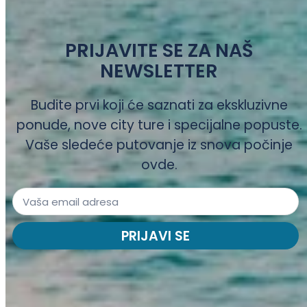
PRIJAVITE SE ZA NAŠ
NEWSLETTER
Budite prvi koji će saznati za ekskluzivne
ponude, nove city ture i specijalne popuste.
Vaše sledeće putovanje iz snova počinje
ovde.
PRIJAVI SE