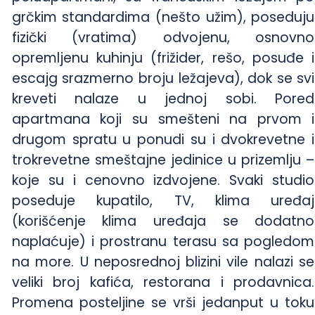
grčkim standardima (nešto užim), poseduju
fizički (vratima) odvojenu, osnovno
opremljenu kuhinju (frižider, rešo, posuđe i
escajg srazmerno broju ležajeva), dok se svi
kreveti nalaze u jednoj sobi. Pored
apartmana koji su smešteni na prvom i
drugom spratu u ponudi su i dvokrevetne i
trokrevetne smeštajne jedinice u prizemlju –
koje su i cenovno izdvojene. Svaki studio
poseduje kupatilo, TV, klima uređaj
(korišćenje klima uređaja se dodatno
naplaćuje) i prostranu terasu sa pogledom
na more. U neposrednoj blizini vile nalazi se
veliki broj kafića, restorana i prodavnica.
Promena posteljine se vrši jedanput u toku