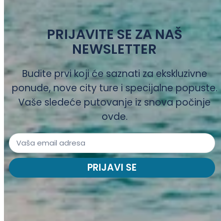
PRIJAVITE SE ZA NAŠ
NEWSLETTER
Budite prvi koji će saznati za ekskluzivne
ponude, nove city ture i specijalne popuste.
Vaše sledeće putovanje iz snova počinje
ovde.
PRIJAVI SE