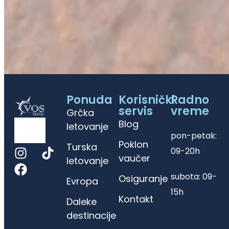
Ponuda
Korisnički
Radno
servis
vreme
Grčka
Blog
letovanje
pon-petak:
Poklon
Turska
09-20h
vaučer
letovanje
subota: 09-
Osiguranje
Evropa
15h
Kontakt
Daleke
destinacije