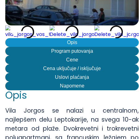
Opis
Program putovanja
Cene
Cena uključuje / isključuje
Uslovi plaćanja
Napomene
Opis
Vila Jorgos se nalazi u centralnom,
najlepšem delu Leptokarije, na svega 10-ak
metara od plaže. Dvokrevetni i trokrevetni
poluapartmani, sa francuskim ležajem po