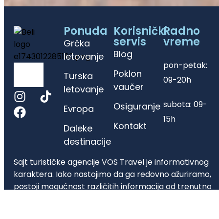
Ponuda
Korisnički
Radno
servis
vreme
Grčka
Blog
letovanje
pon-petak:
Poklon
Turska
09-20h
vaučer
letovanje
subota: 09-
Osiguranje
Evropa
15h
Kontakt
Daleke
destinacije
Sajt turističke agencije VOS Travel je informativnog
karaktera. Iako nastojimo da ga redovno ažuriramo,
postoji mogućnost različitih informacija od trenutno
važećih. Molimo Vas da sve informacije proverite
direktno u agenciji putem telefona, email-a ili lično.