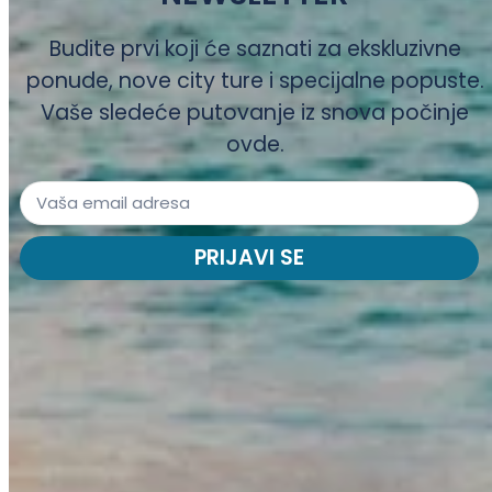
Budite prvi koji će saznati za ekskluzivne
ponude, nove city ture i specijalne popuste.
Vaše sledeće putovanje iz snova počinje
ovde.
PRIJAVI SE