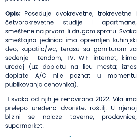
Opis:
Poseduje dvokrevetne, trokrevetne i
četvorokrevetne studije I apartmane,
smeštene na prvom ili drugom spratu. Svaka
smeštajna jedinica ima opremljen kuhinjski
deo, kupatilo/wc, terasu sa garniturom za
sedenje I tendom, TV, WiFi internet, klima
uređaj (uz doplatu na licu mesta; iznos
doplate A/C nije poznat u momentu
publikovanja cenovnika).
I svaka od njih je renovirana 2022. Vila ima
prelepo uređeno dvorište, roštilj. U njenoj
blizini se nalaze taverne, prodavnice,
supermarket.