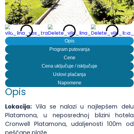
Opis
Program putovanja
Cene
Cena uključuje / isključuje
Uslovi plaćanja
Napomene
Opis
Lokacija:
Vila se nalazi u najlepšem delu
Platamona, u neposrednoj blizini hotela
Cronwell Platamona, udaljenosti 100m od
peščane plaže.