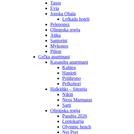
Tasos
Evia
Jonska Obala
Lefkada hoteli
Peleponez
Olimpska regija
Atika
Santorini
Mykonos
Pilion
Grčka apartmani
Kasandra apartmani
Kalitea
Hanioti
Polihrono
Pefkohori
Halkidiki – Sitonija
Nikiti
Neos Marmaras
Sarti
Olimpska regija
Paralija 2026
Leptokarija
Olympic beach
Nei Pori