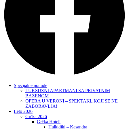
Specijalne ponude
LUKSUZNI APARTMANI SA PRIVATNIM
BAZENOM
OPERA U VERONI – SPEKTAKL KOJI SE NE
ZABORAVLJA!
Leto 2026
Grčka 2026
Grčka Hoteli
Halkidiki – Kasandra