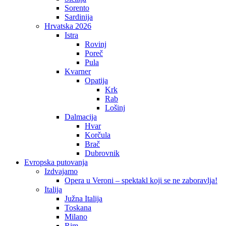
Sorento
Sardinija
Hrvatska 2026
Istra
Rovinj
Poreč
Pula
Kvarner
Opatija
Krk
Rab
Lošinj
Dalmacija
Hvar
Korčula
Brač
Dubrovnik
Evropska putovanja
Izdvajamo
Opera u Veroni – spektakl koji se ne zaboravlja!
Italija
Južna Italija
Toskana
Milano
Rim