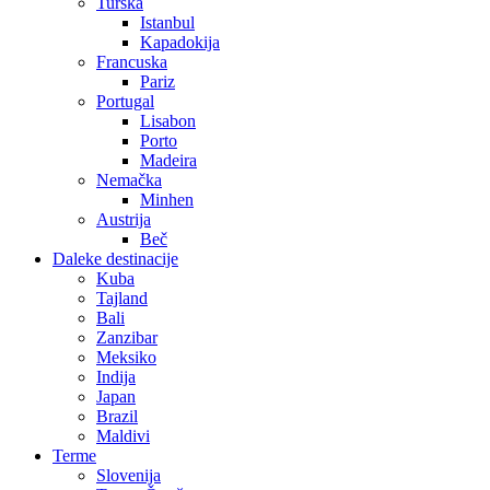
Turska
Istanbul
Kapadokija
Francuska
Pariz
Portugal
Lisabon
Porto
Madeira
Nemačka
Minhen
Austrija
Beč
Daleke destinacije
Kuba
Tajland
Bali
Zanzibar
Meksiko
Indija
Japan
Brazil
Maldivi
Terme
Slovenija