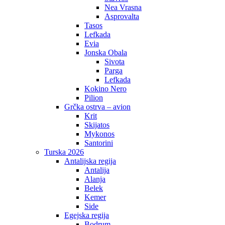
Nea Vrasna
Asprovalta
Tasos
Lefkada
Evia
Jonska Obala
Sivota
Parga
Lefkada
Kokino Nero
Pilion
Grčka ostrva – avion
Krit
Skijatos
Mykonos
Santorini
Turska 2026
Antalijska regija
Antalija
Alanja
Belek
Kemer
Side
Egejska regija
Bodrum