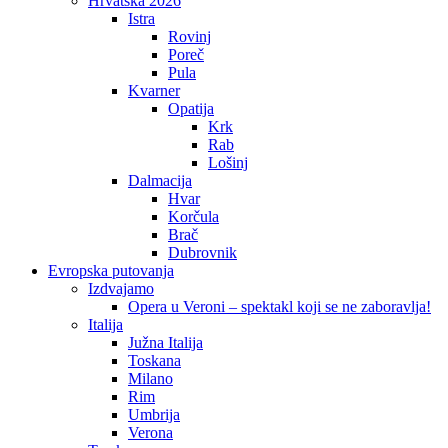
Hrvatska 2026
Istra
Rovinj
Poreč
Pula
Kvarner
Opatija
Krk
Rab
Lošinj
Dalmacija
Hvar
Korčula
Brač
Dubrovnik
Evropska putovanja
Izdvajamo
Opera u Veroni – spektakl koji se ne zaboravlja!
Italija
Južna Italija
Toskana
Milano
Rim
Umbrija
Verona