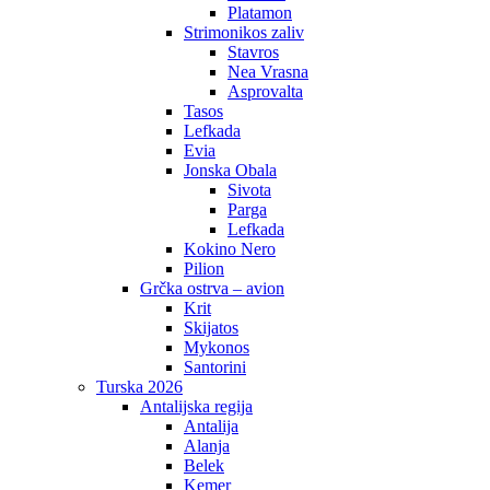
Platamon
Strimonikos zaliv
Stavros
Nea Vrasna
Asprovalta
Tasos
Lefkada
Evia
Jonska Obala
Sivota
Parga
Lefkada
Kokino Nero
Pilion
Grčka ostrva – avion
Krit
Skijatos
Mykonos
Santorini
Turska 2026
Antalijska regija
Antalija
Alanja
Belek
Kemer