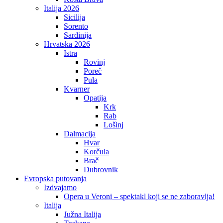
Italija 2026
Sicilija
Sorento
Sardinija
Hrvatska 2026
Istra
Rovinj
Poreč
Pula
Kvarner
Opatija
Krk
Rab
Lošinj
Dalmacija
Hvar
Korčula
Brač
Dubrovnik
Evropska putovanja
Izdvajamo
Opera u Veroni – spektakl koji se ne zaboravlja!
Italija
Južna Italija