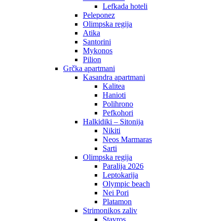
Lefkada hoteli
Peleponez
Olimpska regija
Atika
Santorini
Mykonos
Pilion
Grčka apartmani
Kasandra apartmani
Kalitea
Hanioti
Polihrono
Pefkohori
Halkidiki – Sitonija
Nikiti
Neos Marmaras
Sarti
Olimpska regija
Paralija 2026
Leptokarija
Olympic beach
Nei Pori
Platamon
Strimonikos zaliv
Stavros