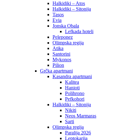
Halkidiki – Atos
Halkidiki – Sitonija
Tasos
Evia
Jonska Obala
Lefkada hoteli
Peleponez
Olimpska regija
Atika
Santorini
Mykonos
Pilion
Grčka apartmani
Kasandra apartmani
Kalitea
Hanioti
Polihrono
Pefkohori
Halkidiki – Sitonija
Nikiti
Neos Marmaras
Sarti
Olimpska regija
Paralija 2026
Leptokarija