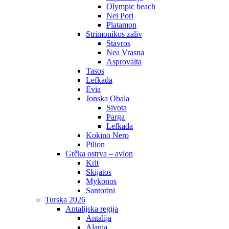
Olympic beach
Nei Pori
Platamon
Strimonikos zaliv
Stavros
Nea Vrasna
Asprovalta
Tasos
Lefkada
Evia
Jonska Obala
Sivota
Parga
Lefkada
Kokino Nero
Pilion
Grčka ostrva – avion
Krit
Skijatos
Mykonos
Santorini
Turska 2026
Antalijska regija
Antalija
Alanja