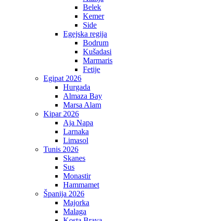
Belek
Kemer
Side
Egejska regija
Bodrum
Kušadasi
Marmaris
Fetije
Egipat 2026
Hurgada
Almaza Bay
Marsa Alam
Kipar 2026
Aja Napa
Larnaka
Limasol
Tunis 2026
Skanes
Sus
Monastir
Hammamet
Španija 2026
Majorka
Malaga
Kosta Brava