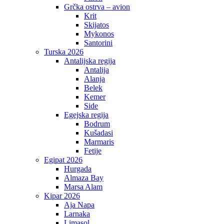
Grčka ostrva – avion
Krit
Skijatos
Mykonos
Santorini
Turska 2026
Antalijska regija
Antalija
Alanja
Belek
Kemer
Side
Egejska regija
Bodrum
Kušadasi
Marmaris
Fetije
Egipat 2026
Hurgada
Almaza Bay
Marsa Alam
Kipar 2026
Aja Napa
Larnaka
Limasol