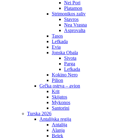
Nei Pori
Platamon
Strimonikos zaliv
Stavros
Nea Vrasna
Asprovalta
Tasos
Lefkada
Evia
Jonska Obala
Sivota
Parga
Lefkada
Kokino Nero
Pilion
Grčka ostrva – avion
Krit
Skijatos
Mykonos
Santorini
Turska 2026
Antalijska regija
Antalija
Alanja
Belek