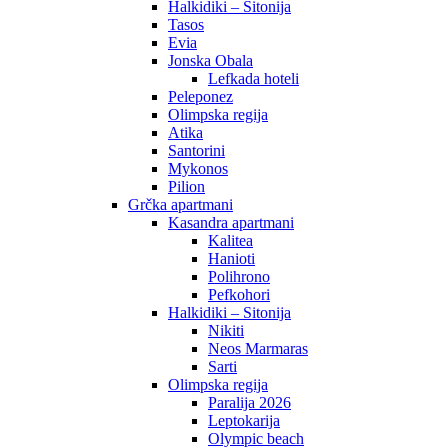
Halkidiki – Sitonija
Tasos
Evia
Jonska Obala
Lefkada hoteli
Peleponez
Olimpska regija
Atika
Santorini
Mykonos
Pilion
Grčka apartmani
Kasandra apartmani
Kalitea
Hanioti
Polihrono
Pefkohori
Halkidiki – Sitonija
Nikiti
Neos Marmaras
Sarti
Olimpska regija
Paralija 2026
Leptokarija
Olympic beach