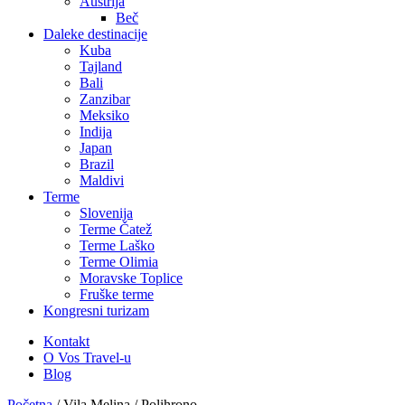
Austrija
Beč
Daleke destinacije
Kuba
Tajland
Bali
Zanzibar
Meksiko
Indija
Japan
Brazil
Maldivi
Terme
Slovenija
Terme Čatež
Terme Laško
Terme Olimia
Moravske Toplice
Fruške terme
Kongresni turizam
Kontakt
O Vos Travel-u
Blog
Početna
/
Vila Melina / Polihrono