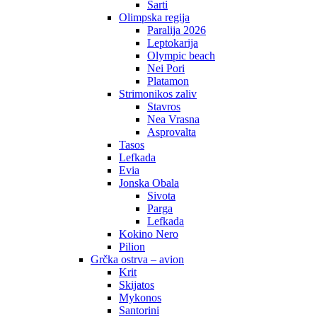
Sarti
Olimpska regija
Paralija 2026
Leptokarija
Olympic beach
Nei Pori
Platamon
Strimonikos zaliv
Stavros
Nea Vrasna
Asprovalta
Tasos
Lefkada
Evia
Jonska Obala
Sivota
Parga
Lefkada
Kokino Nero
Pilion
Grčka ostrva – avion
Krit
Skijatos
Mykonos
Santorini