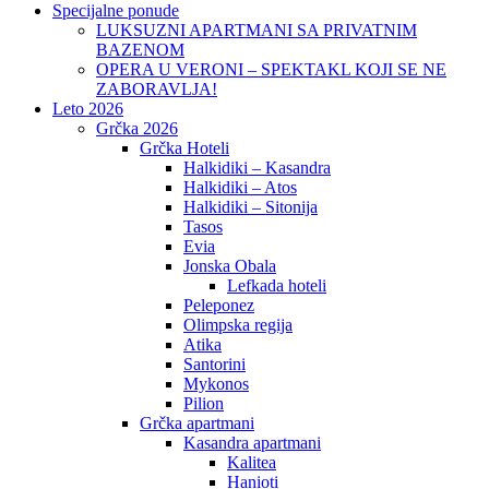
Specijalne ponude
LUKSUZNI APARTMANI SA PRIVATNIM
BAZENOM
OPERA U VERONI – SPEKTAKL KOJI SE NE
ZABORAVLJA!
Leto 2026
Grčka 2026
Grčka Hoteli
Halkidiki – Kasandra
Halkidiki – Atos
Halkidiki – Sitonija
Tasos
Evia
Jonska Obala
Lefkada hoteli
Peleponez
Olimpska regija
Atika
Santorini
Mykonos
Pilion
Grčka apartmani
Kasandra apartmani
Kalitea
Hanioti