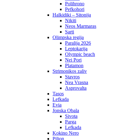
Polihrono
Pefkohori
Halkidiki – Sitonija
Nikiti
Neos Marmaras
Sarti
Olimpska regija
Paralija 2026
Leptokarija
Olympic beach
Nei Pori
Platamon
Strimonikos zaliv
Stavros
Nea Vrasna
Asprovalta
Tasos
Lefkada
Evia
Jonska Obala
Sivota
Parga
Lefkada
Kokino Nero
Pilion