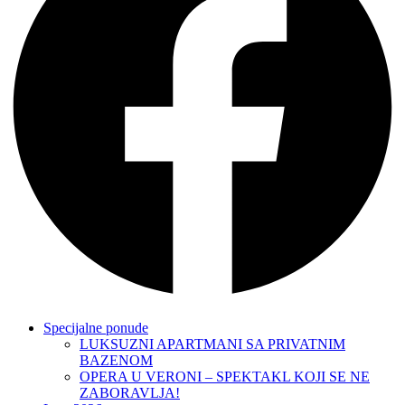
Specijalne ponude
LUKSUZNI APARTMANI SA PRIVATNIM
BAZENOM
OPERA U VERONI – SPEKTAKL KOJI SE NE
ZABORAVLJA!