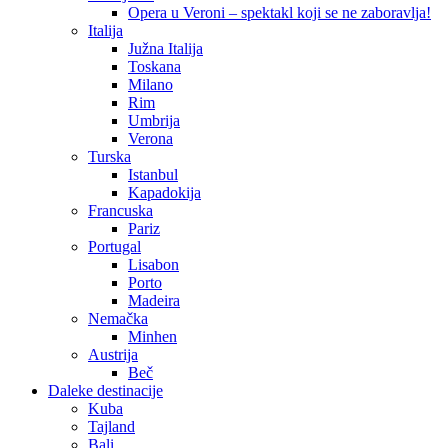
Opera u Veroni – spektakl koji se ne zaboravlja!
Italija
Južna Italija
Toskana
Milano
Rim
Umbrija
Verona
Turska
Istanbul
Kapadokija
Francuska
Pariz
Portugal
Lisabon
Porto
Madeira
Nemačka
Minhen
Austrija
Beč
Daleke destinacije
Kuba
Tajland
Bali