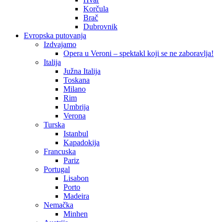
Korčula
Brač
Dubrovnik
Evropska putovanja
Izdvajamo
Opera u Veroni – spektakl koji se ne zaboravlja!
Italija
Južna Italija
Toskana
Milano
Rim
Umbrija
Verona
Turska
Istanbul
Kapadokija
Francuska
Pariz
Portugal
Lisabon
Porto
Madeira
Nemačka
Minhen