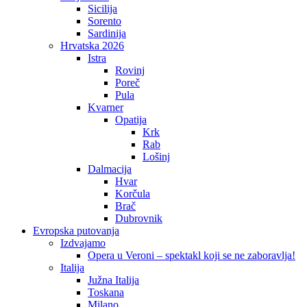
Sicilija
Sorento
Sardinija
Hrvatska 2026
Istra
Rovinj
Poreč
Pula
Kvarner
Opatija
Krk
Rab
Lošinj
Dalmacija
Hvar
Korčula
Brač
Dubrovnik
Evropska putovanja
Izdvajamo
Opera u Veroni – spektakl koji se ne zaboravlja!
Italija
Južna Italija
Toskana
Milano