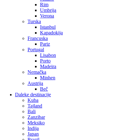
Rim
Umbrija
Verona
Turska
Istanbul
Kapadokija
Francuska
Pariz
Portugal
Lisabon
Porto
Madeira
Nemačka
Minhen
Austrija
Beč
Daleke destinacije
Kuba
Tajland
Bali
Zanzibar
Meksiko
Indija
Japan
Brazil