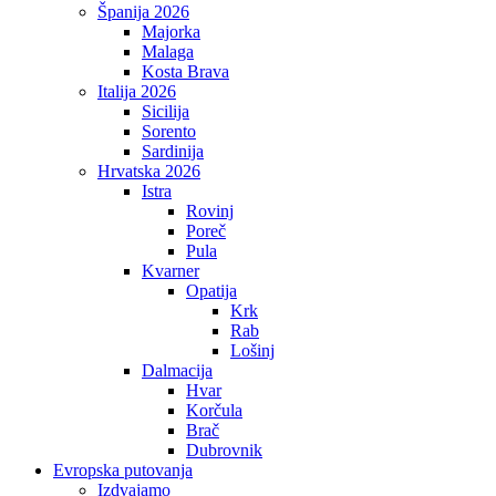
Španija 2026
Majorka
Malaga
Kosta Brava
Italija 2026
Sicilija
Sorento
Sardinija
Hrvatska 2026
Istra
Rovinj
Poreč
Pula
Kvarner
Opatija
Krk
Rab
Lošinj
Dalmacija
Hvar
Korčula
Brač
Dubrovnik
Evropska putovanja
Izdvajamo