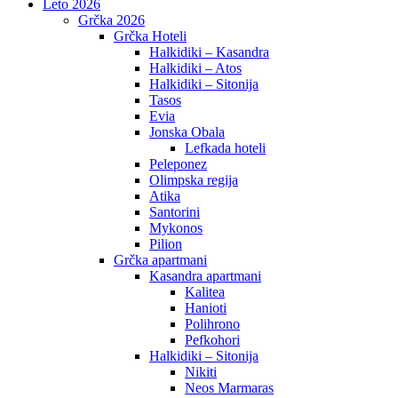
Leto 2026
Grčka 2026
Grčka Hoteli
Halkidiki – Kasandra
Halkidiki – Atos
Halkidiki – Sitonija
Tasos
Evia
Jonska Obala
Lefkada hoteli
Peleponez
Olimpska regija
Atika
Santorini
Mykonos
Pilion
Grčka apartmani
Kasandra apartmani
Kalitea
Hanioti
Polihrono
Pefkohori
Halkidiki – Sitonija
Nikiti
Neos Marmaras