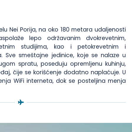
elu Nei Porija, na oko 180 metara udaljenosti
aspolaže lepo održavanim dvokrevetnim,
vetnim studijima, kao i petokrevetnim i
 Sve smeštajne jedinice, koje se nalaze u
rugom spratu, poseduju opremljenu kuhinju,
ređaj, čije se korišćenje dodatno naplaćuje. U
enja WiFi interneta, dok se posteljina menja