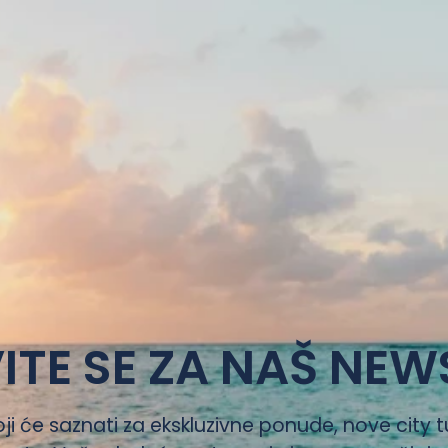
ITE SE ZA NAŠ NEW
oji će saznati za ekskluzivne ponude, nove city t