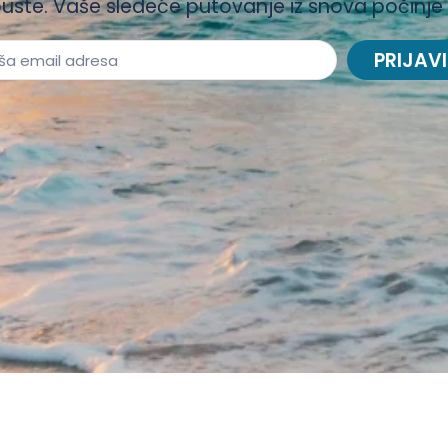
uste. Vaše sledeće putovanje iz snova počinje
PRIJAVI