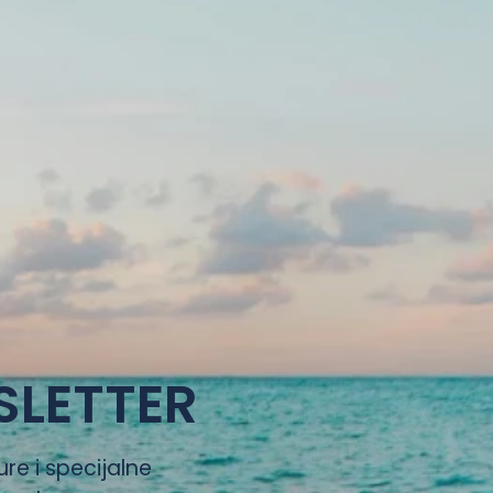
SLETTER
ure i specijalne