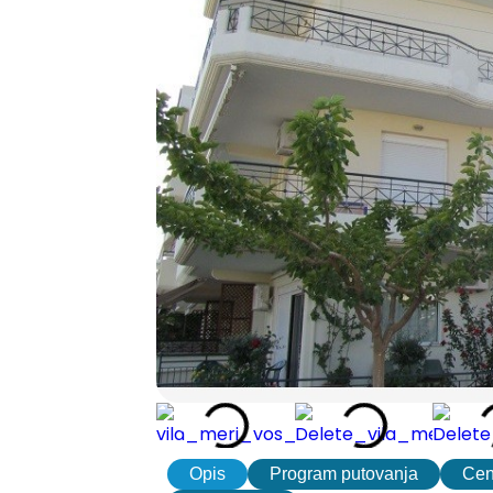
Opis
Program putovanja
Ce