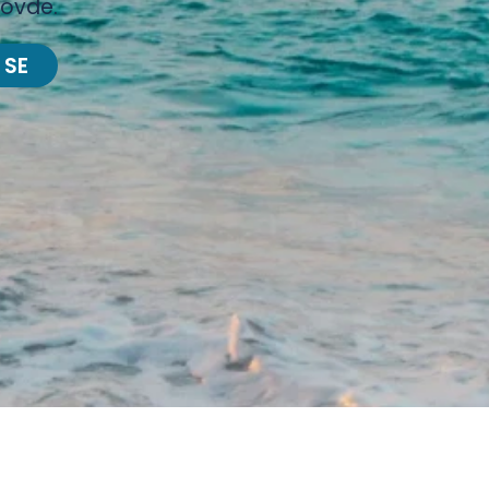
 ovde.
 SE