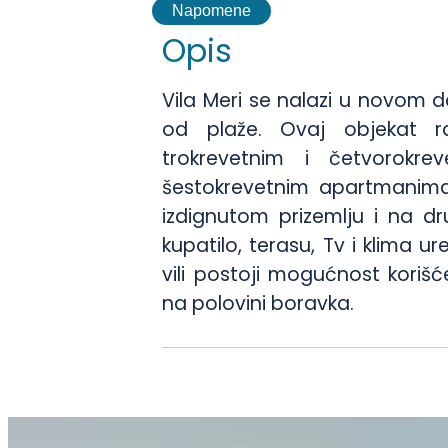
Napomene
Opis
Vila Meri se nalazi u novom d
od plaže. Ovaj objekat r
trokrevetnim i četvorokre
šestokrevetnim apartmanima.
izdignutom prizemlju i na d
kupatilo, terasu, Tv i klima u
vili postoji mogućnost korišć
na polovini boravka.