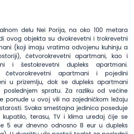
tralnom delu Nei Porija, na oko 100 metara
di ovog objekta su dvokrevetni i trokrevetni
tmani (koji imaju vratima odvojenu kuhinju a
storiji), četvorokrevetni apartmani, kao i
etni i šestokrevetni dupleks apartmani.
, četvorokrevetni apartmani i pojedini
teni u prizemlju, dok se dupleks apartmani
poslednjem spratu. Za razliku od većine
e ponude u ovoj vili na zajedničkom ležaju
tarosti. Svaka smeštajna jedinica poseduje
kupatilo, terasu, TV i klima uređaj čije se
je 5 eur dnevno odnosno 8 eur u dupleks