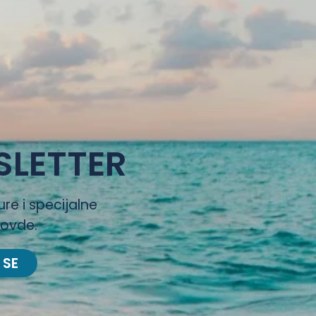
SLETTER
ure i specijalne
 ovde.
 SE