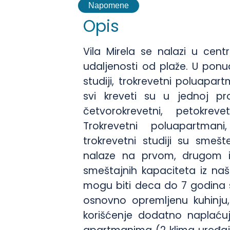
Napomene
Opis
Vila Mirela se nalazi u cen
udaljenosti od plaže. U ponu
studiji, trokrevetni poluapar
svi kreveti su u jednoj pro
četvorokrevetni, petokrev
Trokrevetni poluapartmani
trokrevetni studiji su smeš
nalaze na prvom, drugom i 
smeštajnih kapaciteta iz naš
mogu biti deca do 7 godina s
osnovno opremljenu kuhinju, 
korišćenje dodatno naplaću