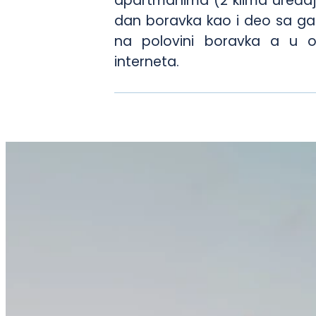
apartmanima (2 klima uređaja)
dan boravka kao i deo sa gar
na polovini boravka a u ob
interneta.