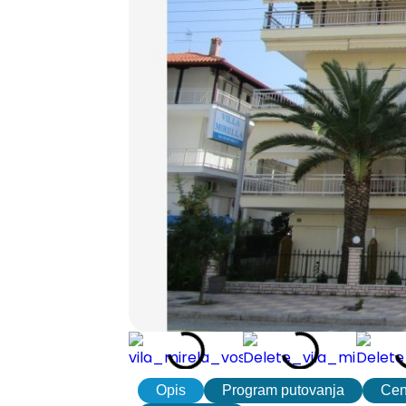
Opis
Program putovanja
Ce