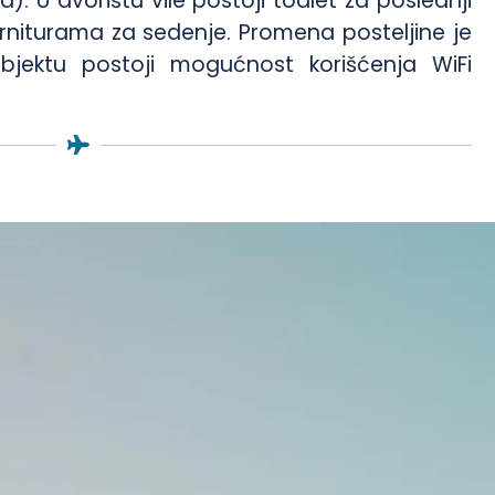
. U dvorištu vile postoji toalet za poslednji
niturama za sedenje. Promena posteljine je
jektu postoji mogućnost korišćenja WiFi