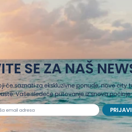
ITE SE ZA NAŠ NEW
oji će saznati za ekskluzivne ponude, nove city t
uste. Vaše sledeće putovanje iz snova počinje
PRIJAVI