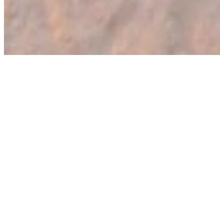
Ponuda
Korisnički
Radno
servis
vreme
Grčka
Blog
letovanje
pon-petak:
Poklon
Turska
09-20h
vaučer
letovanje
subota: 09-
Osiguranje
Evropa
15h
Kontakt
Daleke
destinacije