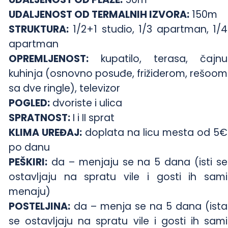
UDALJENOST OD TERMALNIH IZVORA:
150m
STRUKTURA:
1/2+1 studio, 1/3 apartman, 1/4
apartman
OPREMLJENOST:
kupatilo, terasa, čajnu
kuhinja (osnovno posuđe, frižiderom, rešoom
sa dve ringle), televizor
POGLED:
dvoriste i ulica
SPRATNOST:
I i II sprat
KLIMA UREĐAJ:
doplata na licu mesta od 5€
po danu
PEŠKIRI:
da – menjaju se na 5 dana (isti se
ostavljaju na spratu vile i gosti ih sami
menaju)
POSTELJINA:
da – menja se na 5 dana (ista
se ostavljaju na spratu vile i gosti ih sami