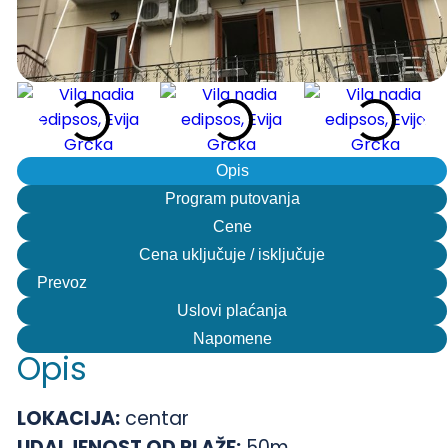
Opis
Program putovanja
Cene
Cena uključuje / isključuje
Prevoz
Uslovi plaćanja
Napomene
Opis
LOKACIJA:
centar
UDALJENOST OD PLAŽE:
50m