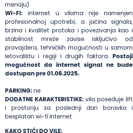
menaju)
WI-FI:
internet u vilama nije namenjen
profesionalnoj upotrebi, a jačina signala,
brzina i kvalitet protoka i povezivanja kao i
stabilnost mreže zavise isključivo od
provajdera, tehničkih mogućnosti u samom
letovalištu i regiji i drugih faktora.
Postoji
mogućnost da internet signal ne bude
dostupan pre 01.06.2025.
PARKING:
ne
DODATNE KARAKTERISTIKE:
vila poseduje lift
i prostoriju za poslednji dan boravka i
besplatan wi-fi internet
KAKO STIĆI DO VILE: