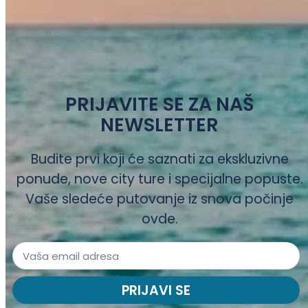
PRIJAVITE SE ZA NAŠ
NEWSLETTER
Budite prvi koji će saznati za ekskluzivne
ponude, nove city ture i specijalne popuste.
Vaše sledeće putovanje iz snova počinje
ovde.
PRIJAVI SE