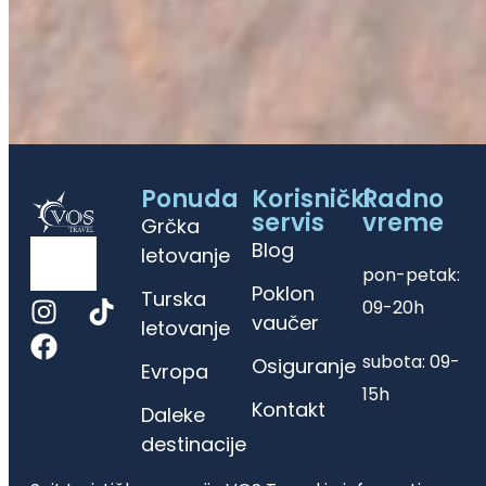
Ponuda
Korisnički
Radno
servis
vreme
Grčka
Blog
letovanje
pon-petak:
Poklon
Turska
09-20h
vaučer
letovanje
subota: 09-
Osiguranje
Evropa
15h
Kontakt
Daleke
destinacije