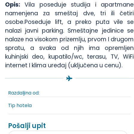
Opis:
Vila poseduje studija i apartmane
namenjena za smeštaj dve, tri ili četiri
osobe.Poseduje lift, a preko puta vile se
nalazi javni parking. Smeštajne jedinice se
nalaze na visokom prizemlju, prvom I drugom
spratu, a svaka od njih ima opremljen
kuhinjski deo, kupatilo/wc, terasu, TV, WiFi
internet I klima uređaj (uključena u cenu).
Razdaljina od:
Tip hotela
Pošalji upit