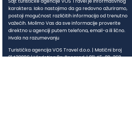
Sajt turističke agencije VOS Travel je informativnog
karaktera. Iako nastojimo da ga redovno ažuriramo,
postoji mogućnost različitih informacija od trenutno
važećih. Molimo Vas da sve informacije proverite
direktno u agenciji putem telefona, email-a ili lično.
Hvala na razumevanju
Turistička agencija VOS Travel d.o.o. | Matični broj
21430986 | Vladetina 2a, Beograd, | 011 45-22-368,
office@vostravel.rs | Licenca A OTP 62/2025 |
Tekući račun 205-0000000353812-26 205-
0000000353812-26 NLB Komercijalna Banka | Lice
ovlašćeno za reklamacije je Jelena Manić.
Politika privatnosti
Copyrights @2025 – Sva prava
Opšti uslovi
Dokumenti
zadržava Vos Travel