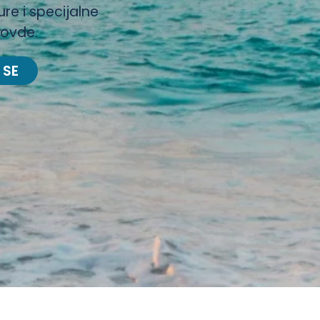
ure i specijalne
 ovde.
 SE