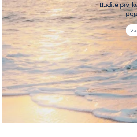
Budite prvi k
pop