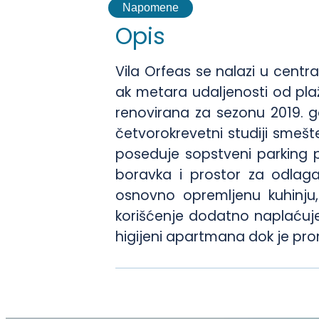
Napomene
Opis
Vila Orfeas se nalazi u centra
ak metara udaljenosti od plaž
renovirana za sezonu 2019. go
četvorokrevetni studiji smešt
poseduje sopstveni parking pro
boravka i prostor za odlaga
osnovno opremljenu kuhinju, 
korišćenje dodatno naplaćuj
higijeni apartmana dok je pr