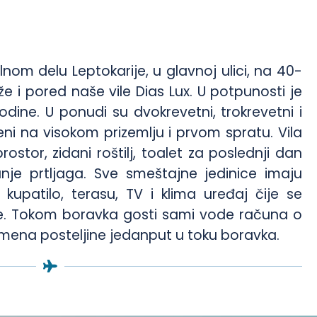
lnom delu Leptokarije, u glavnoj ulici, na 40-
e i pored naše vile Dias Lux. U potpunosti je
dine. U ponudi su dvokrevetni, trokrevetni i
eni na visokom prizemlju i prvom spratu. Vila
stor, zidani roštilj, toalet za poslednji dan
nje prtljaga. Sve smeštajne jedinice imaju
kupatilo, terasu, TV i klima uređaj čije se
e. Tokom boravka gosti sami vode računa o
omena posteljine jedanput u toku boravka.