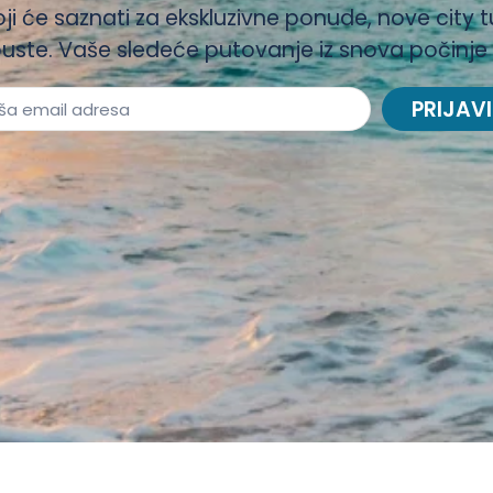
oji će saznati za ekskluzivne ponude, nove city t
uste. Vaše sledeće putovanje iz snova počinje
PRIJAVI