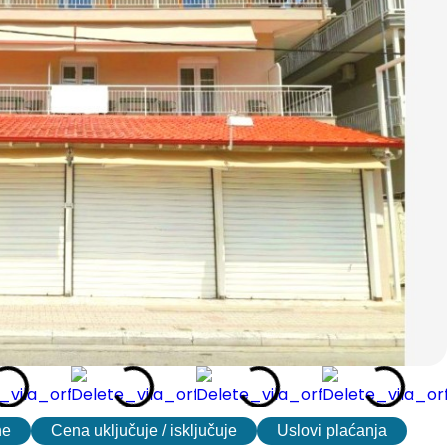
ne
Cena uključuje / isključuje
Uslovi plaćanja