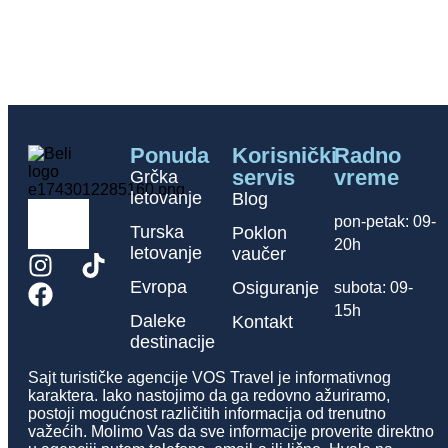
Ponuda
Korisnički
Radno
servis
vreme
Grčka
letovanje
Blog
pon-petak: 09-
Turska
Poklon
20h
letovanje
vaučer
Evropa
Osiguranje
subota: 09-
15h
Daleke
Kontakt
destinacije
Sajt turističke agencije VOS Travel je informativnog
karaktera. Iako nastojimo da ga redovno ažuriramo,
postoji mogućnost različitih informacija od trenutno
važećih. Molimo Vas da sve informacije proverite direktno