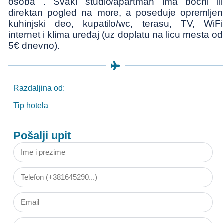
osoba . Svaki studio/apartman ima bočni ili
direktan pogled na more, a poseduje opremljen
kuhinjski deo, kupatilo/wc, terasu, TV, WiFi
internet i klima uređaj (uz doplatu na licu mesta od
5€ dnevno).
Razdaljina od:
Tip hotela
Pošalji upit