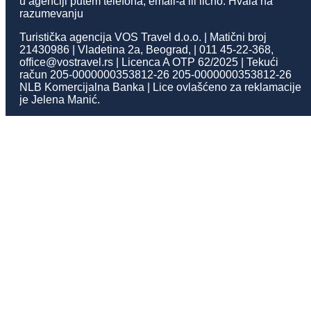
u agenciji putem telefona, email-a ili lično. Hvala na
razumevanju
Turistička agencija VOS Travel d.o.o. | Matični broj
21430986 | Vladetina 2a, Beograd, | 011 45-22-368,
office@vostravel.rs | Licenca A OTP 62/2025 | Tekući
račun 205-0000000353812-26 205-0000000353812-26
NLB Komercijalna Banka | Lice ovlašćeno za reklamacije
je Jelena Manić.
Politika privatnosti
Copyrights @2025 – Sva prava
Opšti uslovi
Dokumenti
zadržava Vos Travel
×
Ture
Hoteli
Apartmani