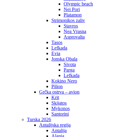
Olympic beach
Nei Pori
Platamon
Strimonikos zaliv
Stavros
Nea Vrasna
Asprovalta
Tasos
Lefkada
Evia
Jonska Obala
Sivota
Parga
Lefkada
Kokino Nero
Pilion
Grčka ostrva – avion
Krit
Skijatos
Mykonos
Santorini
Turska 2026
Antalijska regija
Antalija
Alanja