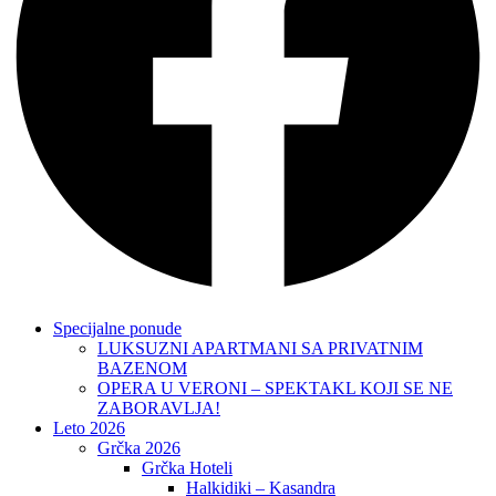
Specijalne ponude
LUKSUZNI APARTMANI SA PRIVATNIM
BAZENOM
OPERA U VERONI – SPEKTAKL KOJI SE NE
ZABORAVLJA!
Leto 2026
Grčka 2026
Grčka Hoteli
Halkidiki – Kasandra