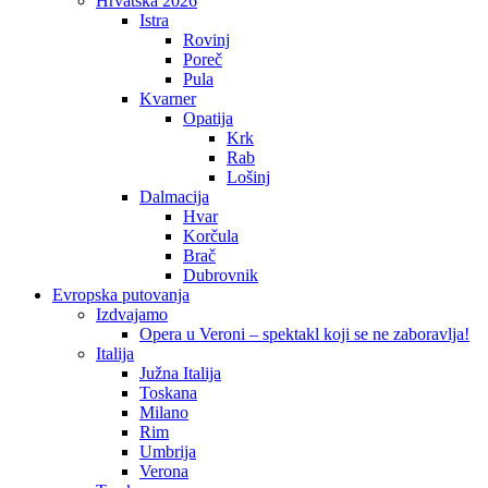
Hrvatska 2026
Istra
Rovinj
Poreč
Pula
Kvarner
Opatija
Krk
Rab
Lošinj
Dalmacija
Hvar
Korčula
Brač
Dubrovnik
Evropska putovanja
Izdvajamo
Opera u Veroni – spektakl koji se ne zaboravlja!
Italija
Južna Italija
Toskana
Milano
Rim
Umbrija
Verona