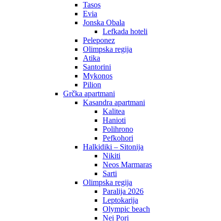
Tasos
Evia
Jonska Obala
Lefkada hoteli
Peleponez
Olimpska regija
Atika
Santorini
Mykonos
Pilion
Grčka apartmani
Kasandra apartmani
Kalitea
Hanioti
Polihrono
Pefkohori
Halkidiki – Sitonija
Nikiti
Neos Marmaras
Sarti
Olimpska regija
Paralija 2026
Leptokarija
Olympic beach
Nei Pori