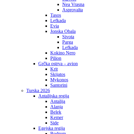
Nea Vrasna
Asprovalta
Tasos
Lefkada
Evia
Jonska Obala
Sivota
Parga
Lefkada
Kokino Nero
Pilion
Grčka ostrva – avion
Krit
Skijatos
Mykonos
Santorini
Turska 2026
Antalijska regija
Antalija
Alanja
Belek
Kemer
Side
Egejska regija
Bodrum