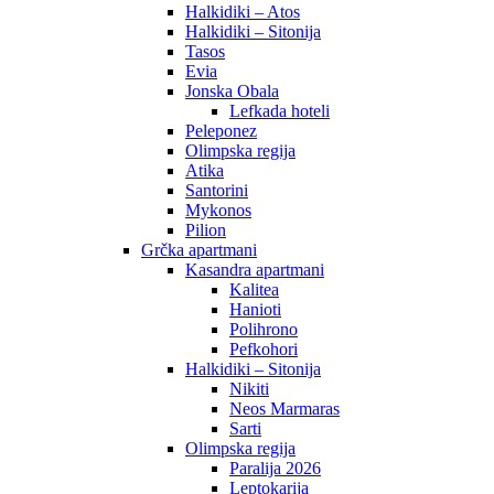
Halkidiki – Atos
Halkidiki – Sitonija
Tasos
Evia
Jonska Obala
Lefkada hoteli
Peleponez
Olimpska regija
Atika
Santorini
Mykonos
Pilion
Grčka apartmani
Kasandra apartmani
Kalitea
Hanioti
Polihrono
Pefkohori
Halkidiki – Sitonija
Nikiti
Neos Marmaras
Sarti
Olimpska regija
Paralija 2026
Leptokarija