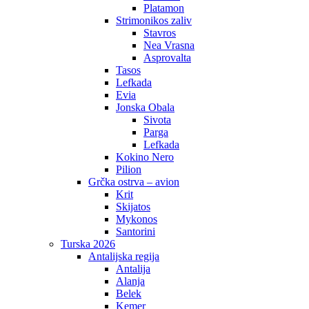
Platamon
Strimonikos zaliv
Stavros
Nea Vrasna
Asprovalta
Tasos
Lefkada
Evia
Jonska Obala
Sivota
Parga
Lefkada
Kokino Nero
Pilion
Grčka ostrva – avion
Krit
Skijatos
Mykonos
Santorini
Turska 2026
Antalijska regija
Antalija
Alanja
Belek
Kemer