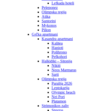
Lefkada hoteli
Peleponez
Olimpska regija
Atika
Santorini
Mykonos
Pilion
Grčka apartmani
Kasandra apartmani
Kalitea
Hanioti
Polihrono
Pefkohori
Halkidiki – Sitonija
Nikiti
Neos Marmaras
Sarti
Olimpska regija
Paralija 2026
Leptokarija
Olympic beach
Nei Pori
Platamon
Strimonikos zaliv
Stavros