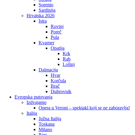
Sorento
Sardinija
Hrvatska 2026
Istra
Rovinj
Poreč
Pula
Kvarner
Opatija
Krk
Rab
Lošinj
Dalmacija
Hvar
Korčula
Brač
Dubrovnik
Evropska putovanja
Izdvajamo
Opera u Veroni – spektakl koji se ne zaboravlja!
Italija
Južna Italija
Toskana
Milano
Rim