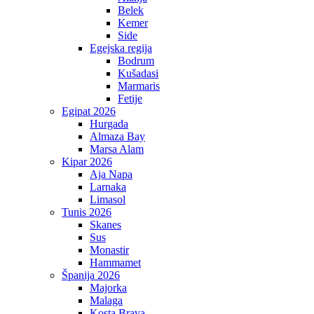
Belek
Kemer
Side
Egejska regija
Bodrum
Kušadasi
Marmaris
Fetije
Egipat 2026
Hurgada
Almaza Bay
Marsa Alam
Kipar 2026
Aja Napa
Larnaka
Limasol
Tunis 2026
Skanes
Sus
Monastir
Hammamet
Španija 2026
Majorka
Malaga
Kosta Brava