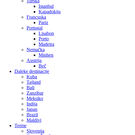
Turska
Istanbul
Kapadokija
Francuska
Pariz
Portugal
Lisabon
Porto
Madeira
Nemačka
Minhen
Austrija
Beč
Daleke destinacije
Kuba
Tajland
Bali
Zanzibar
Meksiko
Indija
Japan
Brazil
Maldivi
Terme
Slovenija