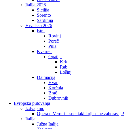
Italija 2026
Sicilija
Sorento
Sardinija
Hrvatska 2026
Istra
Rovinj
Poreč
Pula
Kvarner
Opatija
Krk
Rab
Lošinj
Dalmacija
Hvar
Korčula
Brač
Dubrovnik
Evropska putovanja
Izdvajamo
Opera u Veroni – spektakl koji se ne zaboravlja!
Italija
Južna Italija