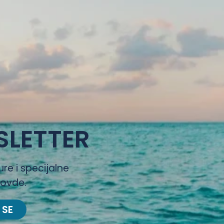
SLETTER
ure i specijalne
 ovde.
 SE