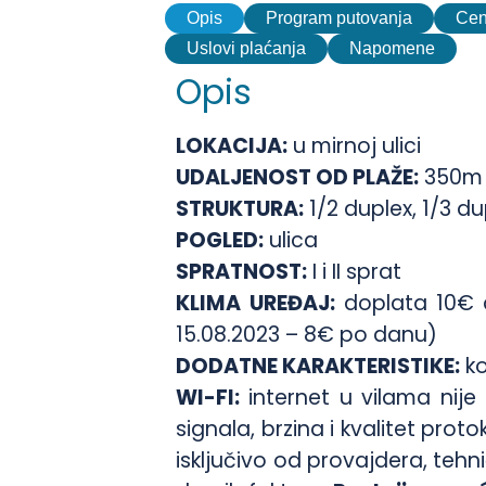
Opis
Program putovanja
Ce
Uslovi plaćanja
Napomene
Opis
LOKACIJA:
u mirnoj ulici
UDALJENOST OD PLAŽE:
350m
STRUKTURA:
1/2 duplex, 1/3 du
PO
GLED:
ulica
SPRATNOST:
I i II sprat
KLIMA UREĐAJ:
doplata 10€ d
15.08.2023 – 8€ po danu)
DODATNE KARAKTERISTIKE:
ko
WI-FI:
internet u vilama nije
signala, brzina i kvalitet prot
isključivo od provajdera, tehn