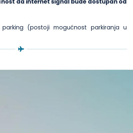
nost da internet signal bude dostupan od
arking (postoji mogućnost parkiranja u