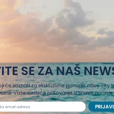
ITE SE ZA NAŠ NEW
oji će saznati za ekskluzivne ponude, nove city t
uste. Vaše sledeće putovanje iz snova počinje
PRIJAVI