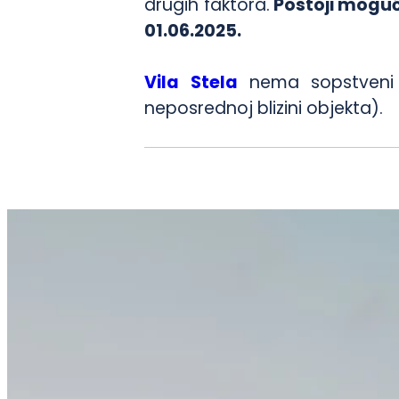
drugih faktora.
Postoji moguć
01.06.2025.
Vila Stela
nema sopstveni p
neposrednoj blizini objekta).