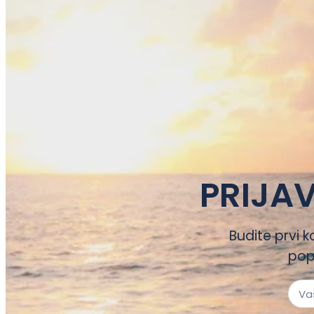
PRIJAV
Budite prvi k
pop