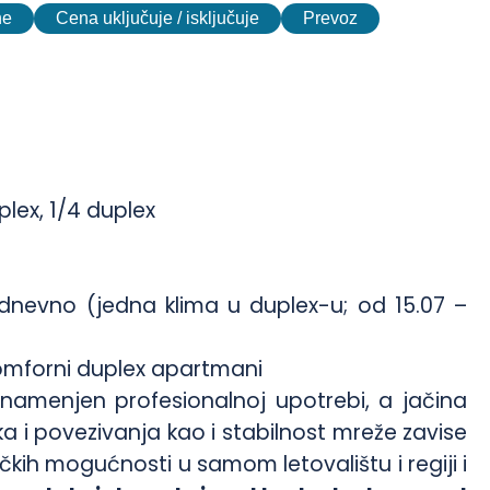
ne
Cena uključuje / isključuje
Prevoz
plex, 1/4 duplex
nevno (jedna klima u duplex-u; od 15.07 –
mforni duplex apartmani
 namenjen profesionalnoj upotrebi, a jačina
oka i povezivanja kao i stabilnost mreže zavise
ičkih mogućnosti u samom letovalištu i regiji i