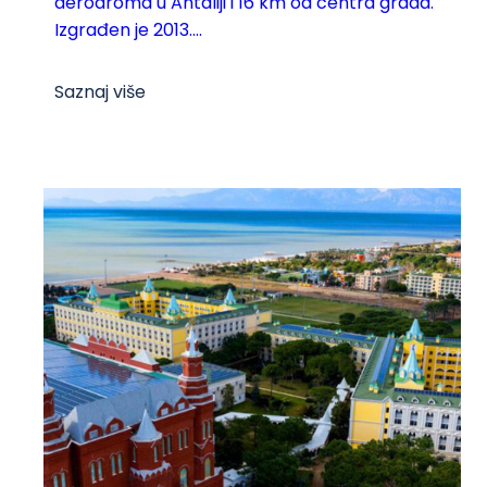
aerodroma u Antaliji i 16 km od centra grada.
Izgrađen je 2013....
Saznaj više