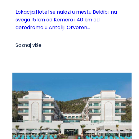
Lokacija:Hotel se nalazi u mestu Beldibi, na
svega 15 km od Kemera i 40 km od
aerodroma u Antaliji. Otvoren...
Saznaj više