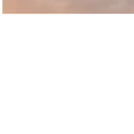
PRIJAVITE SE ZA NAŠ
NEWSLETTER
Budite prvi koji će saznati za ekskluzivne
ponude, nove city ture i specijalne popuste.
Vaše sledeće putovanje iz snova počinje