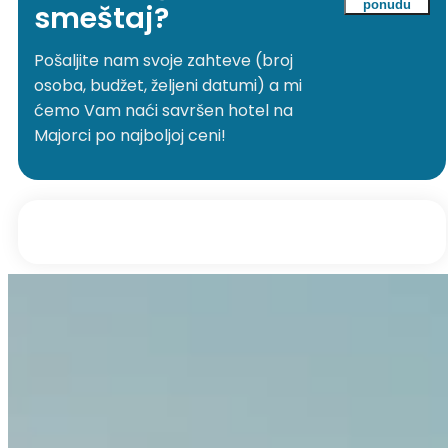
ponudu
smeštaj?
Pošaljite nam svoje zahteve (broj
osoba, budžet, željeni datumi) a mi
ćemo Vam naći savršen hotel na
Majorci po najboljoj ceni!