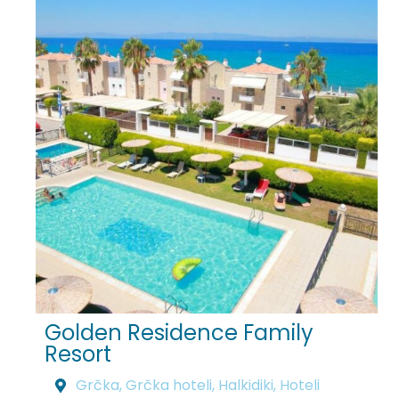
Golden Residence Family
Resort
Grčka
,
Grčka hoteli
,
Halkidiki
,
Hoteli