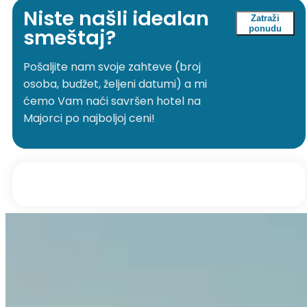
Niste našli idealan
Zatraži
ponudu
smeštaj?
Pošaljite nam svoje zahteve (broj
osoba, budžet, željeni datumi) a mi
ćemo Vam naći savršen hotel na
Majorci po najboljoj ceni!