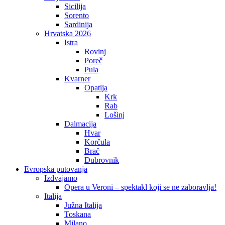
Sicilija
Sorento
Sardinija
Hrvatska 2026
Istra
Rovinj
Poreč
Pula
Kvarner
Opatija
Krk
Rab
Lošinj
Dalmacija
Hvar
Korčula
Brač
Dubrovnik
Evropska putovanja
Izdvajamo
Opera u Veroni – spektakl koji se ne zaboravlja!
Italija
Južna Italija
Toskana
Milano