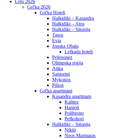
Leto 2026
Grčka 2026
Grčka Hoteli
Halkidiki – Kasandra
Halkidiki – Atos
Halkidiki – Sitonija
Tasos
Evia
Jonska Obala
Lefkada hoteli
Peleponez
Olimpska regija
Atika
Santorini
Mykonos
Pilion
Grčka apartmani
Kasandra apartmani
Kalitea
Hanioti
Polihrono
Pefkohori
Halkidiki – Sitonija
Nikiti
Neos Marmaras