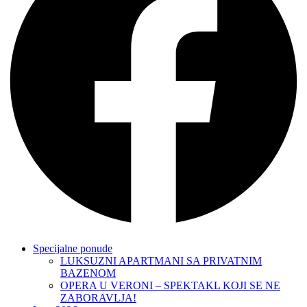
Specijalne ponude
LUKSUZNI APARTMANI SA PRIVATNIM
BAZENOM
OPERA U VERONI – SPEKTAKL KOJI SE NE
ZABORAVLJA!