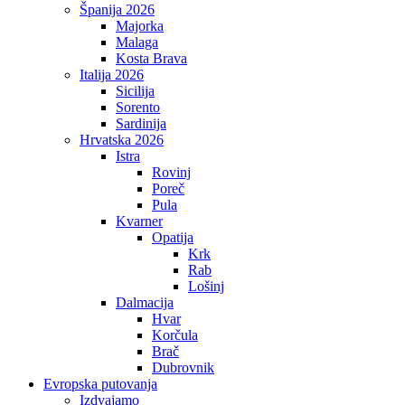
Španija 2026
Majorka
Malaga
Kosta Brava
Italija 2026
Sicilija
Sorento
Sardinija
Hrvatska 2026
Istra
Rovinj
Poreč
Pula
Kvarner
Opatija
Krk
Rab
Lošinj
Dalmacija
Hvar
Korčula
Brač
Dubrovnik
Evropska putovanja
Izdvajamo