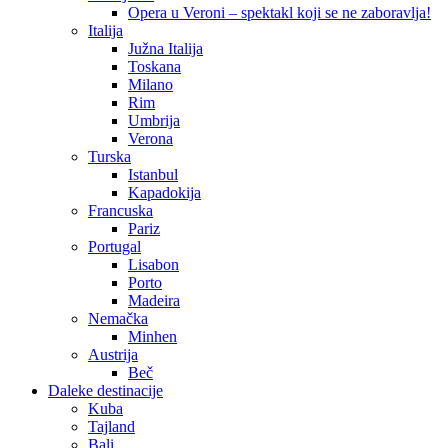
Opera u Veroni – spektakl koji se ne zaboravlja!
Italija
Južna Italija
Toskana
Milano
Rim
Umbrija
Verona
Turska
Istanbul
Kapadokija
Francuska
Pariz
Portugal
Lisabon
Porto
Madeira
Nemačka
Minhen
Austrija
Beč
Daleke destinacije
Kuba
Tajland
Bali