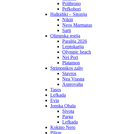
Polihrono
Pefkohori
Halkidiki – Sitonija
Nikiti
Neos Marmaras
Sarti
Olimpska regija
Paralija 2026
Leptokarija
Olympic beach
Nei Pori
Platamon
Strimonikos zaliv
Stavros
Nea Vrasna
Asprovalta
Tasos
Lefkada
Evia
Jonska Obala
Sivota
Parga
Lefkada
Kokino Nero
Pilion