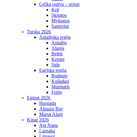
Grčka ostrva – avion
Krit
Skijatos
Mykonos
Santorini
Turska 2026
Antalijska regija
Antalija
Alanja
Belek
Kemer
Side
Egejska regija
Bodrum
Kušadasi
Marmaris
Fetije
Egipat 2026
Hurgada
Almaza Bay
Marsa Alam
Kipar 2026
Aja Napa
Larnaka
Limasol