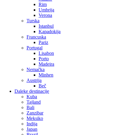
Rim
Umbrija
Verona
Turska
Istanbul
Kapadokija
Francuska
Pariz
Portugal
Lisabon
Porto
Madeira
Nemačka
Minhen
Austrija
Beč
Daleke destinacije
Kuba
Tajland
Bali
Zanzibar
Meksiko
Indija
Japan
Brazil