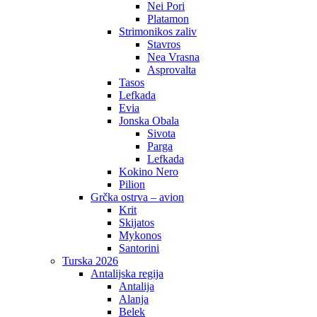
Nei Pori
Platamon
Strimonikos zaliv
Stavros
Nea Vrasna
Asprovalta
Tasos
Lefkada
Evia
Jonska Obala
Sivota
Parga
Lefkada
Kokino Nero
Pilion
Grčka ostrva – avion
Krit
Skijatos
Mykonos
Santorini
Turska 2026
Antalijska regija
Antalija
Alanja
Belek