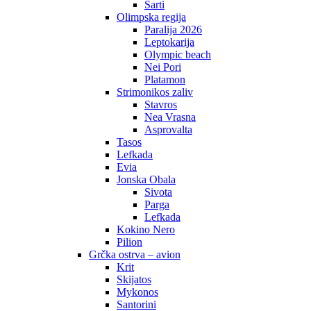
Sarti
Olimpska regija
Paralija 2026
Leptokarija
Olympic beach
Nei Pori
Platamon
Strimonikos zaliv
Stavros
Nea Vrasna
Asprovalta
Tasos
Lefkada
Evia
Jonska Obala
Sivota
Parga
Lefkada
Kokino Nero
Pilion
Grčka ostrva – avion
Krit
Skijatos
Mykonos
Santorini