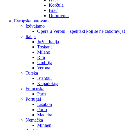
Korčula
Brač
Dubrovnik
Evropska putovanja
Izdvajamo
Opera u Veroni – spektakl koji se ne zaboravlja!
Italija
Južna Italija
Toskana
Milano
Rim
Umbrija
Verona
Turska
Istanbul
Kapadokija
Francuska
Pariz
Portugal
Lisabon
Porto
Madeira
Nemačka
Minhen