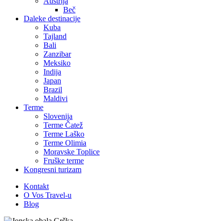
Austrija
Beč
Daleke destinacije
Kuba
Tajland
Bali
Zanzibar
Meksiko
Indija
Japan
Brazil
Maldivi
Terme
Slovenija
Terme Čatež
Terme Laško
Terme Olimia
Moravske Toplice
Fruške terme
Kongresni turizam
Kontakt
O Vos Travel-u
Blog