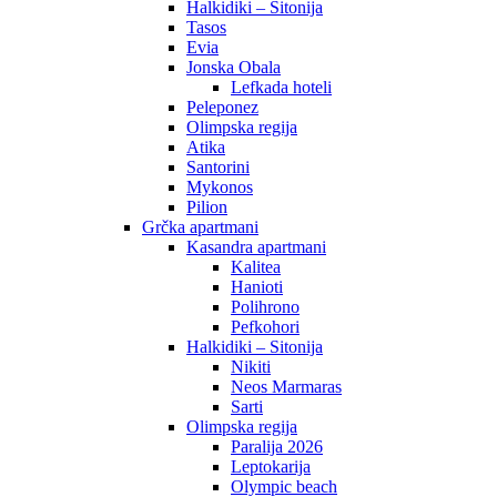
Halkidiki – Sitonija
Tasos
Evia
Jonska Obala
Lefkada hoteli
Peleponez
Olimpska regija
Atika
Santorini
Mykonos
Pilion
Grčka apartmani
Kasandra apartmani
Kalitea
Hanioti
Polihrono
Pefkohori
Halkidiki – Sitonija
Nikiti
Neos Marmaras
Sarti
Olimpska regija
Paralija 2026
Leptokarija
Olympic beach