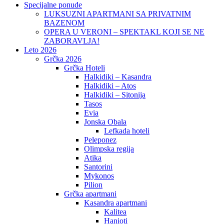
Specijalne ponude
LUKSUZNI APARTMANI SA PRIVATNIM
BAZENOM
OPERA U VERONI – SPEKTAKL KOJI SE NE
ZABORAVLJA!
Leto 2026
Grčka 2026
Grčka Hoteli
Halkidiki – Kasandra
Halkidiki – Atos
Halkidiki – Sitonija
Tasos
Evia
Jonska Obala
Lefkada hoteli
Peleponez
Olimpska regija
Atika
Santorini
Mykonos
Pilion
Grčka apartmani
Kasandra apartmani
Kalitea
Hanioti