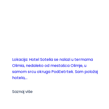
Lokacija: Hotel Sotelia se nalazi u termama
Olimia, nedaleko od mestašca Olimje, u
samom srcu okruga Podčetrtek. Sam položaj
hotela,...
Saznaj više