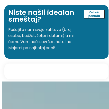
Niste našli idealan
Zatraži
ponudu
smeštaj?
Pošaljite nam svoje zahteve (broj
osoba, budžet, željeni datumi) a mi
ćemo Vam naći savršen hotel na
Majorci po najboljoj ceni!