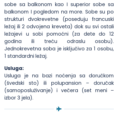
sobe sa balkonom kao I superior sobe sa
balkonom I pogledom na more. Sobe su po
strukturi dvokrevetne (poseduju francuski
ležaj ili 2 odvojena kreveta) dok su svi ostali
ležajevi u sobi pomoćni (za dete do 12
godina ili treću odraslu osobu).
Jednokrevetna soba je isključivo za 1 osobu,
1 standardni ležaj.
Usluga:
Usluga je na bazi noćenja sa doručkom
(švedski sto) ili polupansion – doručak
(samoposluživanje) i večera (set meni –
izbor 3 jela).