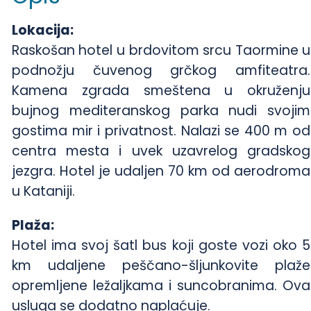
Lokacija:
Raskošan hotel u brdovitom srcu Taormine u
podnožju čuvenog grčkog amfiteatra.
Kamena zgrada smeštena u okruženju
bujnog mediteranskog parka nudi svojim
gostima mir i privatnost. Nalazi se 400 m od
centra mesta i uvek uzavrelog gradskog
jezgra. Hotel je udaljen 70 km od aerodroma
u Kataniji.
Plaža:
Hotel ima svoj šatl bus koji goste vozi oko 5
km udaljene peščano-šljunkovite plaže
opremljene ležaljkama i suncobranima. Ova
usluga se dodatno naplaćuje.