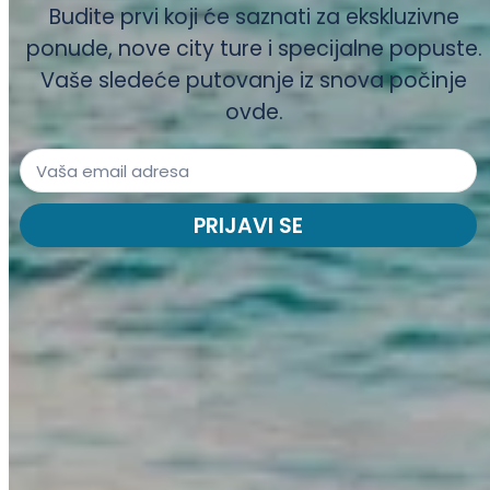
Budite prvi koji će saznati za ekskluzivne
ponude, nove city ture i specijalne popuste.
Vaše sledeće putovanje iz snova počinje
ovde.
PRIJAVI SE