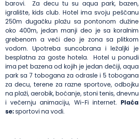
barovi. Za decu tu su aqua park, bazen,
igralište, kids club. Hotel ima svoju peščanu
250m dugačku plažu sa pontonom dužine
oko 400m, jedan manji deo je sa koralnim
grebenom a veći deo je zona sa plitkom
vodom. Upotreba suncobrana i ležaljki je
besplatna za goste hotela. Hotel u ponudi
ima pet bazena od kojih je jedan dečiji, aqua
park sa 7 tobogana za odrasle i 5 tobogana
za decu, terene za razne sportove, odbojku
na plaži, aerobik, boćanje, stoni tenis, dnevnu
i večernju animaciju, Wi-Fi internet.
Plaća
se:
sportovi na vodi.