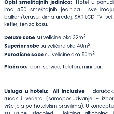
Opisi smeštajnih jedinica:
Hotel u ponudi
ima 450 smeštajnih jedinica i sve imaju
balkon/terasu, klima uređaj, SAT LCD TV, sef.
ketler, fen za kosu.
2
Deluxe sobe
su veličine oko 32m
.
2
Superior sobe
su veličine oko 40m
.
2
Porodične sobe
su veličine oko 50m
.
Plaća se:
room service, telefon, mini bar.
Usluga u hotelu:
All Inclusive
– doručak,
ručak i večera (samoposluživanje – izbor
više jela po hotelskim pravilima). U konceptu
su užine, sladoled i lokalna alkoholna i