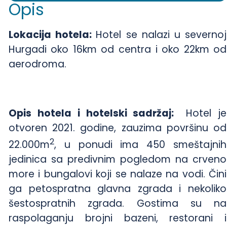
Opis
Lokacija hotela:
Hotel se nalazi u severnoj
Hurgadi oko 16km od centra i oko 22km od
aerodroma.
Opis hotela i hotelski sadržaj:
Hotel je
otvoren 2021. godine, zauzima površinu od
2
22.000m
, u ponudi ima 450 smeštajnih
jedinica sa predivnim pogledom na crveno
more i bungalovi koji se nalaze na vodi. Čini
ga petospratna glavna zgrada i nekoliko
šestospratnih zgrada. Gostima su na
raspolaganju brojni bazeni, restorani i