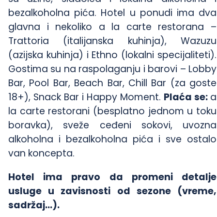
bezalkoholna pića. Hotel u ponudi ima dva
glavna i nekoliko a la carte restorana –
Trattoria (italijanska kuhinja), Wazuzu
(azijska kuhinja) i Ethno (lokalni specijaliteti).
Gostima su na raspolaganju i barovi – Lobby
Bar, Pool Bar, Beach Bar, Chill Bar (za goste
18+), Snack Bar i Happy Moment.
Plaća se:
a
la carte restorani (besplatno jednom u toku
boravka), sveže ceđeni sokovi, uvozna
alkoholna i bezalkoholna pića i sve ostalo
van koncepta.
Hotel ima pravo da promeni detalje
usluge u zavisnosti od sezone (vreme,
sadržaj…).