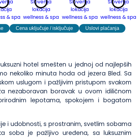
ne
Cena uključuje / isključuje
Uslovi plaćanja
luksuzni hotel smešten u jednoj od najlepših
samo nekoliko minuta hoda od jezera Bled. Sa
skom uslugom i pažljivim pristupom svakom
ruža nezaboravan boravak u ovom idiličnom
e prirodnim lepotama, spokojem i bogatom
ije i udobnosti, s prostranim, svetlim sobama
a soba je pažljivo uređena, sa luksuznim