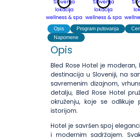
Opis
Program putovanja
Ce
Napomene
Opis
Bled Rose Hotel je moderan, 
destinacija u Sloveniji, na 
savremenim dizajnom, vrhun
detalju, Bled Rose Hotel p
okruženju, koje se odlikuj
istorijom.
Hotel je savršen spoj eleganc
i modernim sadržajem. Svak