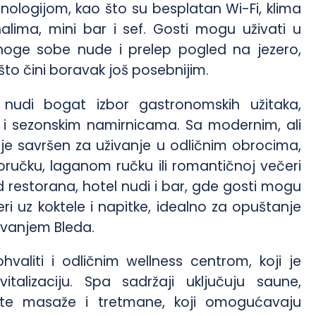
ologijom, kao što su besplatan Wi-Fi, klima
nalima, mini bar i sef. Gosti mogu uživati u
noge sobe nude i prelep pogled na jezero,
 što čini boravak još posebnijim.
nudi bogat izbor gastronomskih užitaka,
m i sezonskim namirnicama. Sa modernim, ali
je savršen za uživanje u odličnim obrocima,
ručku, laganom ručku ili romantičnoj večeri
 restorana, hotel nudi i bar, gde gosti mogu
ri uz koktele i napitke, idealno za opuštanje
ivanjem Bleda.
aliti i odličnim wellness centrom, koji je
talizaciju. Spa sadržaji uključuju saune,
čite masaže i tretmane, koji omogućavaju