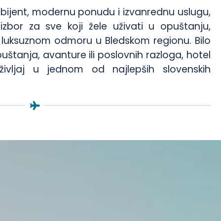
mbijent, modernu ponudu i izvanrednu uslugu,
zbor za sve koji žele uživati u opuštanju,
 i luksuznom odmoru u Bledskom regionu. Bilo
štanja, avanture ili poslovnih razloga, hotel
ivljaj u jednom od najlepših slovenskih