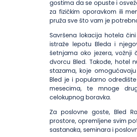
gostima da se opuste i osveže
za fizičkim oporavkom ili me
pruža sve što vam je potrebn
Savršena lokacija hotela čin
istraže lepotu Bleda i njego
šetnjama oko jezera, vožnji
dvorcu Bled. Takođe, hotel nu
stazama, koje omogućavaju už
Bled je i popularno odredište 
mesecima, te mnoge druge
celokupnog boravka.
Za poslovne goste, Bled Ro
prostore, opremljene svim po
sastanaka, seminara i poslov