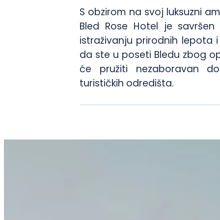
S obzirom na svoj luksuzni a
Bled Rose Hotel je savršen i
istraživanju prirodnih lepota
da ste u poseti Bledu zbog opu
će pružiti nezaboravan dož
turističkih odredišta.