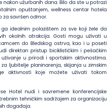
 nakon užurbanih dana. Bilo da ste u potrazi
ntalnim opuštanjem, wellness centar hotela
o za savršen odmor.
i ga idealnim polazištem za sve koji žele da
vih okolnih atrakcija. Gosti mogu uživati u
 čamcem do Bledskog ostrva, kao i u poseti
di direktan pristup biciklističkim i pešačkim
ivanje u prirodi i sportskim aktivnostima.
za ljubitelje planinarenja, skijanja u zimskim
 aktivnosti koje možete uživati tokom
se Hotel nudi i savremene konferencijske
trebnim tehničkim sadržajem za organizaciju
nih događaja.