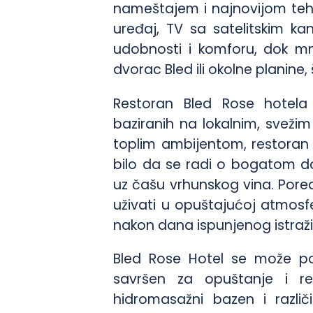
nameštajem i najnovijom tehn
uređaj, TV sa satelitskim ka
udobnosti i komforu, dok m
dvorac Bled ili okolne planine,
Restoran Bled Rose hotela 
baziranih na lokalnim, sveži
toplim ambijentom, restoran 
bilo da se radi o bogatom do
uz čašu vrhunskog vina. Pored
uživati u opuštajućoj atmosfe
nakon dana ispunjenog istraž
Bled Rose Hotel se može pohv
savršen za opuštanje i revi
hidromasažni bazen i razli