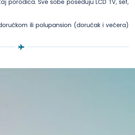
j porodica. Sve sobe poseduju LCD TV, sef,
doručkom ili polupansion (doručak i večera)