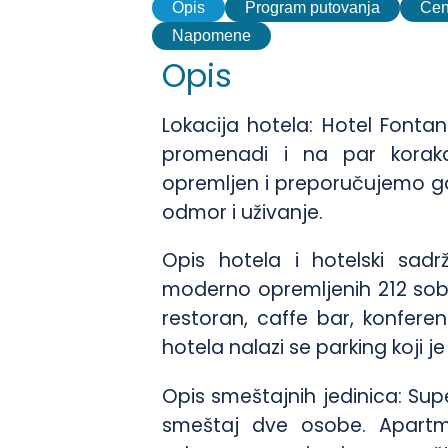
Opis
Program putovanja
Ce
Napomene
Opis
Lokacija hotela: Hotel Fonta
promenadi i na par korak
opremljen i preporučujemo ga
odmor i uživanje.
Opis hotela i hotelski sad
moderno opremljenih 212 soba
restoran, caffe bar, konferen
hotela nalazi se parking koji 
Opis smeštajnih jedinica: Su
smeštaj dve osobe. Apar