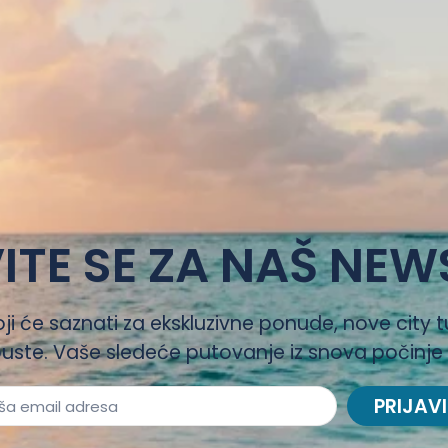
ITE SE ZA NAŠ NEW
oji će saznati za ekskluzivne ponude, nove city t
uste. Vaše sledeće putovanje iz snova počinje
PRIJAVI