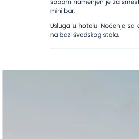
sobom namenjen je za smešta
mini bar.
Usluga u hotelu: Noćenje sa 
na bazi švedskog stola.