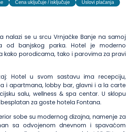
ne
Cena uključuje / isključuje
Uslovi plaćanja
na nalazi se u srcu Vrnjačke Banje na samoj
a od banjskog parka. Hotel je moderno
 kako porodicama, tako i parovima za pravi
ržaj: Hotel u svom sastavu ima recepciju,
 i apartmana, lobby bar, glavni i a la carte
cijsku salu, wellness & spa centar. U sklopu
je besplatan za goste hotela Fontana.
perior sobe su modernog dizajna, namenje za
tman sa odvojenom dnevnom i spavaćom