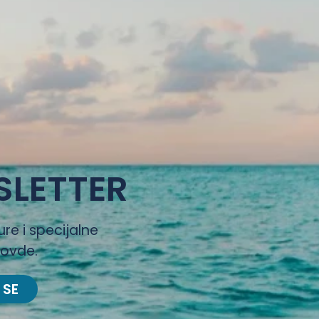
SLETTER
ure i specijalne
 ovde.
 SE