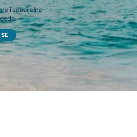
ure i specijalne
 ovde.
 SE