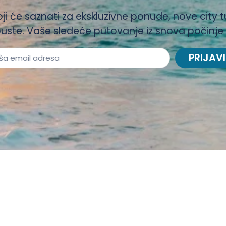
oji će saznati za ekskluzivne ponude, nove city t
uste. Vaše sledeće putovanje iz snova počinje
PRIJAVI