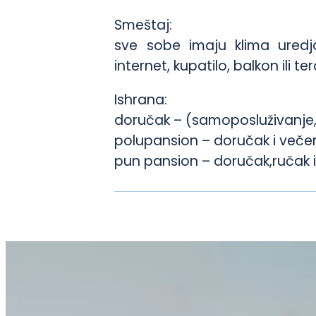
Smeštaj:
sve sobe imaju klima uredjaj
internet, kupatilo, balkon ili te
Ishrana:
doručak – (samoposluživanje, i
polupansion – doručak i večera
pun pansion – doručak,ručak i 