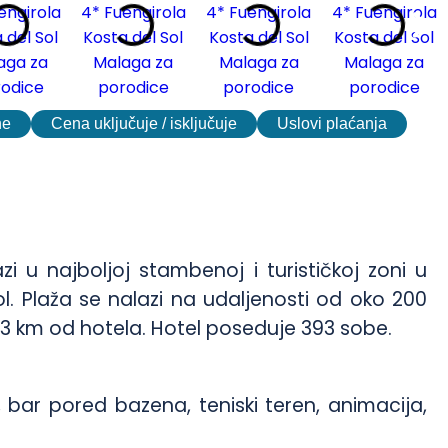
ne
Cena uključuje / isključuje
Uslovi plaćanja
zi u najboljoj stambenoj i turističkoj zoni u
ol. Plaža se nalazi na udaljenosti od oko 200
3 km od hotela. Hotel poseduje 393 sobe.
e, bar pored bazena, teniski teren, animacija,