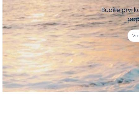
Budite prvi k
pop