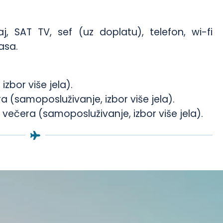
, SAT TV, sef (uz doplatu), telefon, wi-fi
rasa.
zbor više jela).
 (samoposluživanje, izbor više jela).
večera (samoposluživanje, izbor više jela).