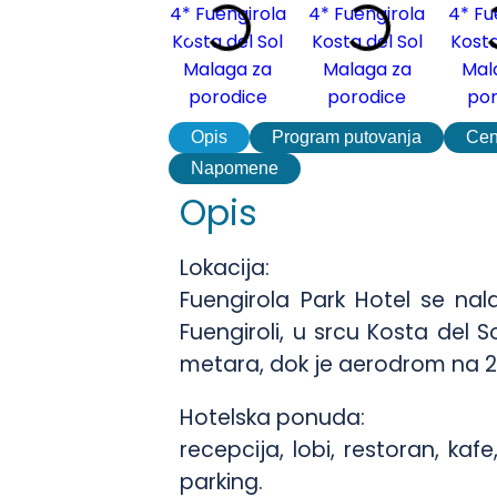
Opis
Program putovanja
Ce
Napomene
Opis
Lokacija:
Fuengirola Park Hotel se nala
Fuengiroli, u srcu Kosta del S
metara, dok je aerodrom na 2
Hotelska ponuda:
recepcija, lobi, restoran, kaf
parking.