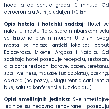
hoda, a od centra grada 10 minuta. Od
aerodroma u Atini je udaljen 170 km.
Opis hotela i hotelski sadržaj:
Hotel se
nalazi u mestu Tolo, starom ribarskom selu
sa kristalno plavim morem. U blizini ovog
mesta se nalaze antički lokaliteti poput
Epidavrosa, Mikene, Argosa i Nafplia. Od
sadržaja hotel poseduje recepciju, restoran,
a la carte restoran, barove, bazen, teretanu,
spa i wellness, masaže (uz doplatu), parking,
doktora (na poziv), uslugu rent a car i rent a
bike, salu za konferencije (uz doplatu).
Opisi smeštajnih jedinica:
Sve smeštajne
jedinice su nedavno renovirane i poseduju