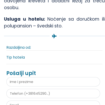
odvojena kreveta i dodatni ležaj za treću
osobu.
Usluga u hotelu:
Noćenje sa doručkom ili
polupansion – švedski sto.
Razdaljina od:
Tip hotela
Pošalji upit