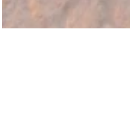
Ponuda
Korisnički
Radno
servis
vreme
Grčka
Blog
letovanje
pon-petak:
Poklon
Turska
09-20h
vaučer
letovanje
subota: 09-
Osiguranje
Evropa
15h
Kontakt
Daleke
destinacije
Sajt turističke agencije VOS Travel je informativnog