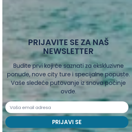
PRIJAVITE SE ZA NAŠ
NEWSLETTER
Budite prvi koji će saznati za ekskluzivne
ponude, nove city ture i specijalne popuste.
Vaše sledeće putovanje iz snova počinje
ovde.
PRIJAVI SE