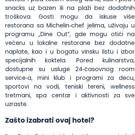
snacks uz bazen ili na plaži bez dodatnih
troškova. Gosti mogu da iskuse više
restorana sa Michelin‑chef jelima, uživaju u
programu „Dine Out“, gde mogu otići na
večeru u lokalne restorane bez dodatne
naplate, kao i u bogatu vinsku listu i izbor
specijalnih koktela. Pored kulinarstva,
dostupne su usluge 24‑časovnog room
service‑a, mini klub i programi za decu,
sportovi na vodi, teniski tereni, wellness
tretmani, spa centar i aktivnosti za sve
uzraste.
Zašto izabrati ovaj hotel?