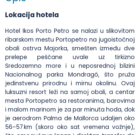
Lokacija hotela
Hotel Ikos Porto Petro se nalazi u slikovitom
ribarskom mestu Portopetro na jugoistočnoj
obali ostrva Majorka, smešten između dve
prelepe peščane uvale uz tirkizno
Sredozemno more i u neposrednoj blizini
Nacionalnog parka Mondragó, što pruža
jedinstvenu prirodnu i mirnu okolinu. Ovaj
luksuzni resort leži na samoj obali, a centar
mesta Portopetro sa restoranima, barovima
i malom marinom je za par minuta hoda, dok
je aerodrom Palma de Mallorca udaljen oko
56–57 km (skoro oko sat vremena vožnje),