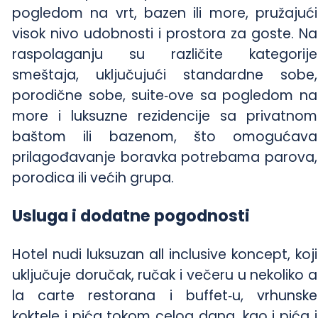
pogledom na vrt, bazen ili more, pružajući
visok nivo udobnosti i prostora za goste. Na
raspolaganju su različite kategorije
smeštaja, uključujući standardne sobe,
porodične sobe, suite‑ove sa pogledom na
more i luksuzne rezidencije sa privatnom
baštom ili bazenom, što omogućava
prilagođavanje boravka potrebama parova,
porodica ili većih grupa.
Usluga i dodatne pogodnosti
Hotel nudi luksuzan all inclusive koncept, koji
uključuje doručak, ručak i večeru u nekoliko a
la carte restorana i buffet‑u, vrhunske
koktele i pića tokom celog dana, kao i pića i