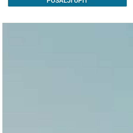
POŠALJI UPIT