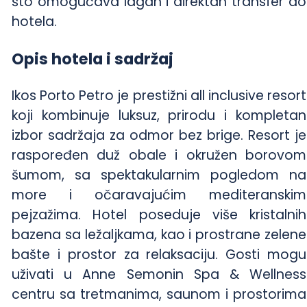
što omogućava lagan i direktan transfer do
hotela.
Opis hotela i sadržaj
Ikos Porto Petro je prestižni all inclusive resort
koji kombinuje luksuz, prirodu i kompletan
izbor sadržaja za odmor bez brige. Resort je
raspoređen duž obale i okružen borovom
šumom, sa spektakularnim pogledom na
more i očaravajućim mediteranskim
pejzažima. Hotel poseduje više kristalnih
bazena sa ležaljkama, kao i prostrane zelene
bašte i prostor za relaksaciju. Gosti mogu
uživati u Anne Semonin Spa & Wellness
centru sa tretmanima, saunom i prostorima