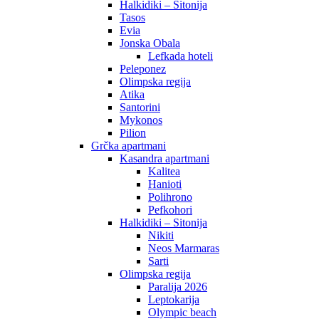
Halkidiki – Sitonija
Tasos
Evia
Jonska Obala
Lefkada hoteli
Peleponez
Olimpska regija
Atika
Santorini
Mykonos
Pilion
Grčka apartmani
Kasandra apartmani
Kalitea
Hanioti
Polihrono
Pefkohori
Halkidiki – Sitonija
Nikiti
Neos Marmaras
Sarti
Olimpska regija
Paralija 2026
Leptokarija
Olympic beach