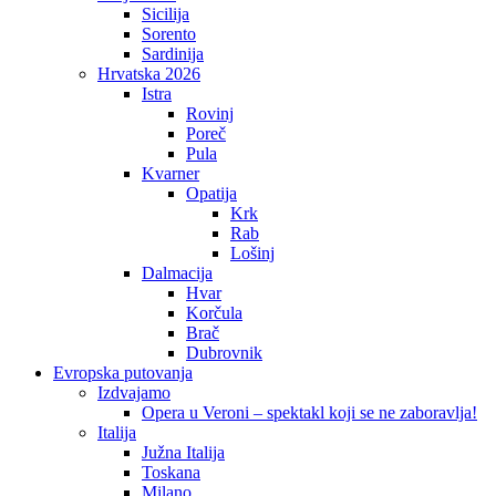
Sicilija
Sorento
Sardinija
Hrvatska 2026
Istra
Rovinj
Poreč
Pula
Kvarner
Opatija
Krk
Rab
Lošinj
Dalmacija
Hvar
Korčula
Brač
Dubrovnik
Evropska putovanja
Izdvajamo
Opera u Veroni – spektakl koji se ne zaboravlja!
Italija
Južna Italija
Toskana
Milano