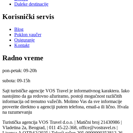
Daleke destinacije
Korisnički servis
Blog
Poklon vaučer
Osiguranje
Kontakt
Radno vreme
pon-petak: 09-20h
subota: 09-15h
Sajt turističke agencije VOS Travel je informativnog karaktera. Iako
nastojimo da ga redovno ažuriramo, postoji mogućnost različitih
informacija od trenutno važećih. Molimo Vas da sve informacije
proverite direktno u agenciji putem telefona, email-a ili lično. Hvala
na razumevanju
Turistička agencija VOS Travel d.o.o. | Matični broj 21430986 |
Vladetina 2a, Beograd, | 011 45-22-368, office@vostravel.rs |
Licenca A OTP 62/2025 | Tekući račun 205-0000000353812-26