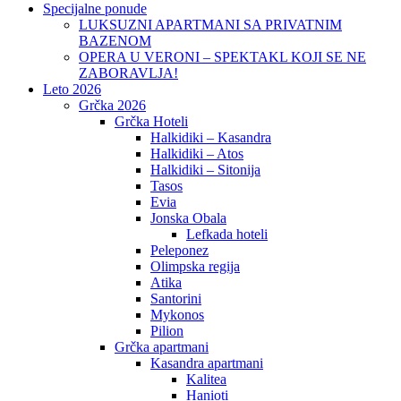
Specijalne ponude
LUKSUZNI APARTMANI SA PRIVATNIM
BAZENOM
OPERA U VERONI – SPEKTAKL KOJI SE NE
ZABORAVLJA!
Leto 2026
Grčka 2026
Grčka Hoteli
Halkidiki – Kasandra
Halkidiki – Atos
Halkidiki – Sitonija
Tasos
Evia
Jonska Obala
Lefkada hoteli
Peleponez
Olimpska regija
Atika
Santorini
Mykonos
Pilion
Grčka apartmani
Kasandra apartmani
Kalitea
Hanioti