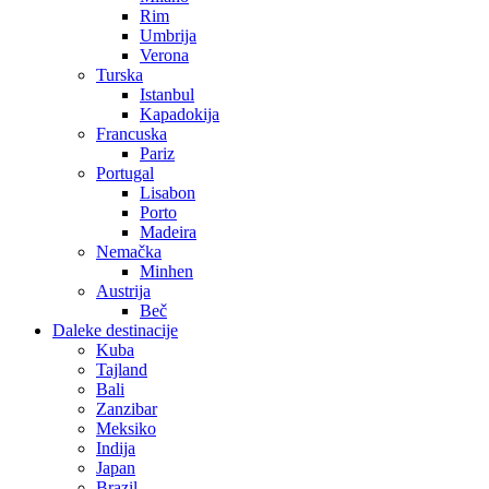
Rim
Umbrija
Verona
Turska
Istanbul
Kapadokija
Francuska
Pariz
Portugal
Lisabon
Porto
Madeira
Nemačka
Minhen
Austrija
Beč
Daleke destinacije
Kuba
Tajland
Bali
Zanzibar
Meksiko
Indija
Japan
Brazil