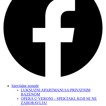
Specijalne ponude
LUKSUZNI APARTMANI SA PRIVATNIM
BAZENOM
OPERA U VERONI – SPEKTAKL KOJI SE NE
ZABORAVLJA!