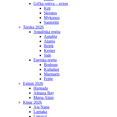
Grčka ostrva – avion
Krit
Skijatos
Mykonos
Santorini
Turska 2026
Antalijska regija
Antalija
Alanja
Belek
Kemer
Side
Egejska regija
Bodrum
Kušadasi
Marmaris
Fetije
Egipat 2026
Hurgada
Almaza Bay
Marsa Alam
Kipar 2026
Aja Napa
Larnaka
Limasol