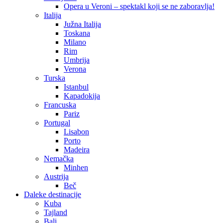
Opera u Veroni – spektakl koji se ne zaboravlja!
Italija
Južna Italija
Toskana
Milano
Rim
Umbrija
Verona
Turska
Istanbul
Kapadokija
Francuska
Pariz
Portugal
Lisabon
Porto
Madeira
Nemačka
Minhen
Austrija
Beč
Daleke destinacije
Kuba
Tajland
Bali