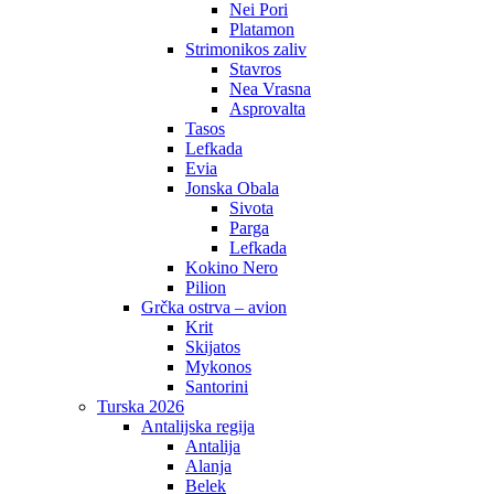
Nei Pori
Platamon
Strimonikos zaliv
Stavros
Nea Vrasna
Asprovalta
Tasos
Lefkada
Evia
Jonska Obala
Sivota
Parga
Lefkada
Kokino Nero
Pilion
Grčka ostrva – avion
Krit
Skijatos
Mykonos
Santorini
Turska 2026
Antalijska regija
Antalija
Alanja
Belek