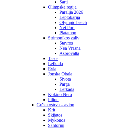
Sarti
Olimpska regija
Paralija 2026
Leptokarija
Olympic beach
Nei Pori
Platamon
Strimonikos zaliv
Stavros
Nea Vrasna
Asprovalta
Tasos
Lefkada
Evia
Jonska Obala
Sivota
Parga
Lefkada
Kokino Nero
Pilion
Grčka ostrva – avion
Krit
Skijatos
Mykonos
Santorini