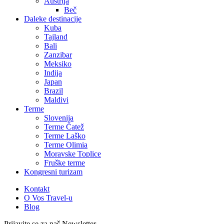
Austrija
Beč
Daleke destinacije
Kuba
Tajland
Bali
Zanzibar
Meksiko
Indija
Japan
Brazil
Maldivi
Terme
Slovenija
Terme Čatež
Terme Laško
Terme Olimia
Moravske Toplice
Fruške terme
Kongresni turizam
Kontakt
O Vos Travel-u
Blog
Prijavite se za naš Newsletter