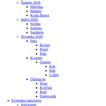
Španija 2026
Majorka
Malaga
Kosta Brava
Italija 2026
Sicilija
Sorento
Sardinija
Hrvatska 2026
Istra
Rovinj
Poreč
Pula
Kvarner
Opatija
Krk
Rab
Lošinj
Dalmacija
Hvar
Korčula
Brač
Dubrovnik
Evropska putovanja
Izdvajamo