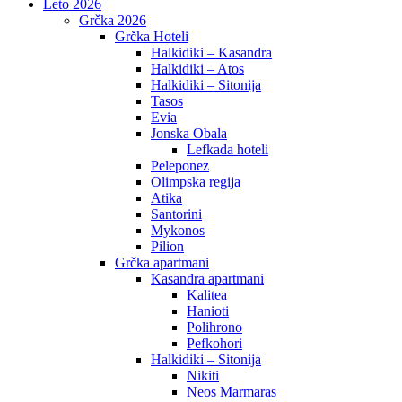
Leto 2026
Grčka 2026
Grčka Hoteli
Halkidiki – Kasandra
Halkidiki – Atos
Halkidiki – Sitonija
Tasos
Evia
Jonska Obala
Lefkada hoteli
Peleponez
Olimpska regija
Atika
Santorini
Mykonos
Pilion
Grčka apartmani
Kasandra apartmani
Kalitea
Hanioti
Polihrono
Pefkohori
Halkidiki – Sitonija
Nikiti
Neos Marmaras