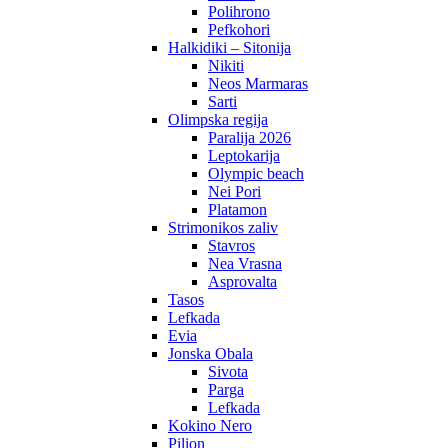
Polihrono
Pefkohori
Halkidiki – Sitonija
Nikiti
Neos Marmaras
Sarti
Olimpska regija
Paralija 2026
Leptokarija
Olympic beach
Nei Pori
Platamon
Strimonikos zaliv
Stavros
Nea Vrasna
Asprovalta
Tasos
Lefkada
Evia
Jonska Obala
Sivota
Parga
Lefkada
Kokino Nero
Pilion