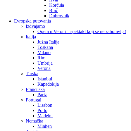
Korčula
Brač
Dubrovnik
Evropska putovanja
Izdvajamo
Opera u Veroni – spektakl koji se ne zaboravlja!
Italija
Južna Italija
Toskana
Milano
Rim
Umbrija
Verona
Turska
Istanbul
Kapadokija
Francuska
Pariz
Portugal
Lisabon
Porto
Madeira
Nemačka
Minhen