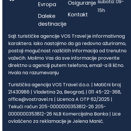
subota: 09-
Osiguranje
Evropa
15h
Kontakt
Daleke
destinacije
Sajt turističke agencije VOS Travel je informativnog
karaktera. Iako nastojimo da ga redovno ažuriramo,
postoji mogućnost različitih informacija od trenutno
važećih. Molimo Vas da sve informacije proverite
direktno u agenciji putem telefona, email-a ili lično.
Hvala na razumevanju
Turistička agencija VOS Travel d.o.o. | Matični broj
21430986 | Vladetina 2a, Beograd, | 011 45-22-368,
office@vostravel.rs | Licenca A OTP 62/2025 |
Tekući račun 205-0000000353812-26 205-
0000000353812-26 NLB Komercijalna Banka | Lice
ovlašćeno za reklamacije je Jelena Manić.