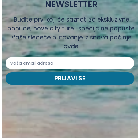
NEWSLETTER
Budite prvi koji će saznati za ekskluzivne
ponude, nove city ture i specijalne popuste.
Vaše sledeće putovanje iz snova počinje
ovde.
PRIJAVI SE