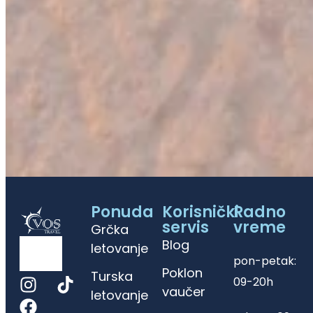
Ponuda
Korisnički
Radno
servis
vreme
Grčka
Blog
letovanje
pon-petak:
Poklon
Turska
09-20h
vaučer
letovanje