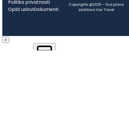
Politika privatnosti
Copyrights @2025 – Sva prava
Opšti uslovi
Dokumenti
zadržava Vos Travel
×
Ture
Hoteli
Apartmani