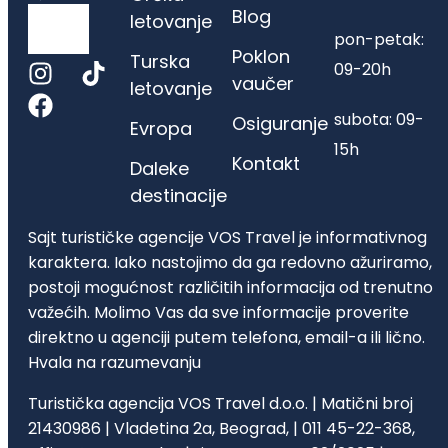
Blog
letovanje
pon-petak:
Poklon
Turska
09-20h
vaučer
letovanje
subota: 09-
Osiguranje
Evropa
15h
Kontakt
Daleke
destinacije
Sajt turističke agencije VOS Travel je informativnog
karaktera. Iako nastojimo da ga redovno ažuriramo,
postoji mogućnost različitih informacija od trenutno
važećih. Molimo Vas da sve informacije proverite
direktno u agenciji putem telefona, email-a ili lično.
Hvala na razumevanju
Turistička agencija VOS Travel d.o.o. | Matični broj
21430986 | Vladetina 2a, Beograd, | 011 45-22-368,