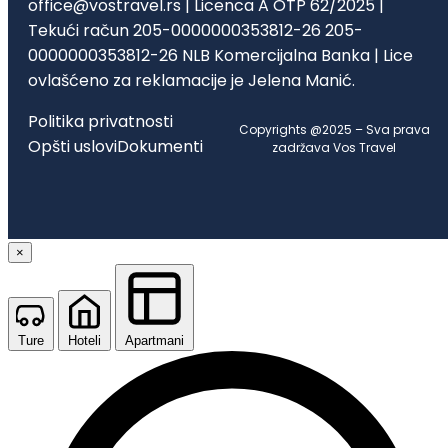
office@vostravel.rs | Licenca A OTP 62/2025 |
Tekući račun 205-0000000353812-26 205-
0000000353812-26 NLB Komercijalna Banka | Lice
ovlašćeno za reklamacije je Jelena Manić.
Politika privatnosti
Copyrights @2025 – Sva prava
Opšti uslovi
Dokumenti
zadržava Vos Travel
×
Ture
Hoteli
Apartmani