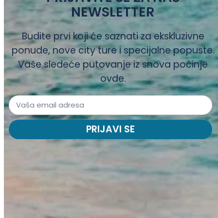
NEWSLETTER
Budite prvi koji će saznati za ekskluzivne
ponude, nove city ture i specijalne popuste.
Vaše sledeće putovanje iz snova počinje
ovde.
PRIJAVI SE