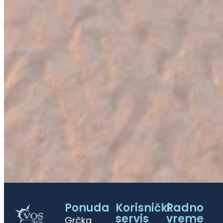
Ponuda
Korisnički
Radno
servis
vreme
Grčka