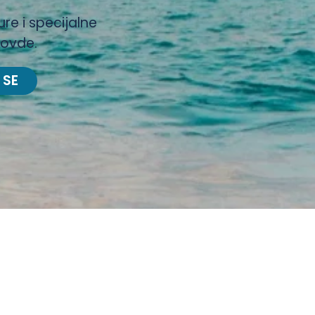
ure i specijalne
 ovde.
 SE