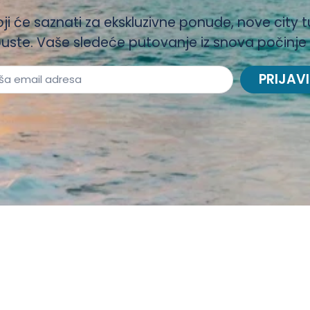
oji će saznati za ekskluzivne ponude, nove city t
uste. Vaše sledeće putovanje iz snova počinje
PRIJAVI