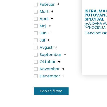
Februar
+
ISTRA, M
Mart
+
PUTOVANJE
April
+
SPECIJAL
5 DANA A
Maj
+
NOĆENJA
Jun
+
Cena od:
od
Jul
+
Avgust
+
Septembar
+
Oktobar
+
Novembar
+
Decembar
+
Poništi filtere