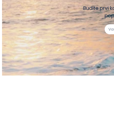
Budite prvi k
pop