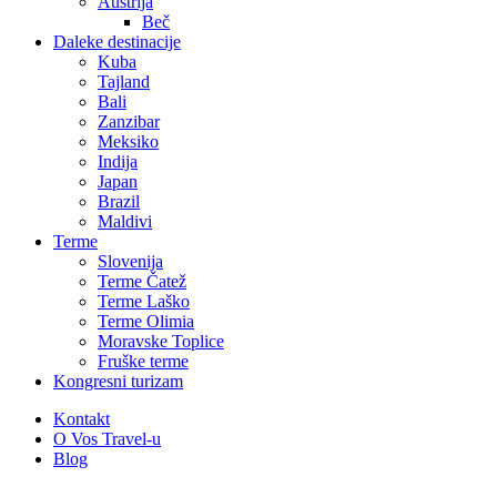
Austrija
Beč
Daleke destinacije
Kuba
Tajland
Bali
Zanzibar
Meksiko
Indija
Japan
Brazil
Maldivi
Terme
Slovenija
Terme Čatež
Terme Laško
Terme Olimia
Moravske Toplice
Fruške terme
Kongresni turizam
Kontakt
O Vos Travel-u
Blog