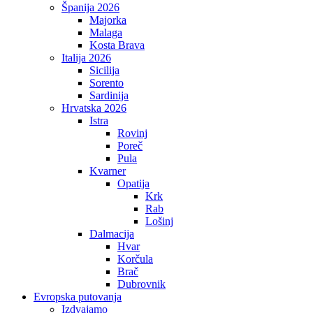
Španija 2026
Majorka
Malaga
Kosta Brava
Italija 2026
Sicilija
Sorento
Sardinija
Hrvatska 2026
Istra
Rovinj
Poreč
Pula
Kvarner
Opatija
Krk
Rab
Lošinj
Dalmacija
Hvar
Korčula
Brač
Dubrovnik
Evropska putovanja
Izdvajamo