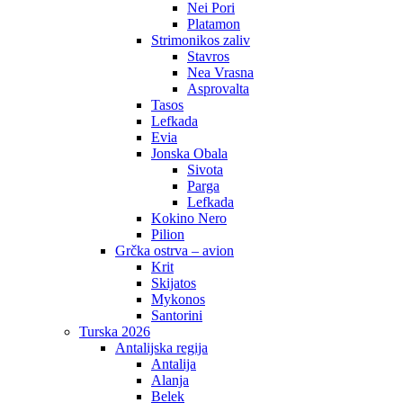
Nei Pori
Platamon
Strimonikos zaliv
Stavros
Nea Vrasna
Asprovalta
Tasos
Lefkada
Evia
Jonska Obala
Sivota
Parga
Lefkada
Kokino Nero
Pilion
Grčka ostrva – avion
Krit
Skijatos
Mykonos
Santorini
Turska 2026
Antalijska regija
Antalija
Alanja
Belek