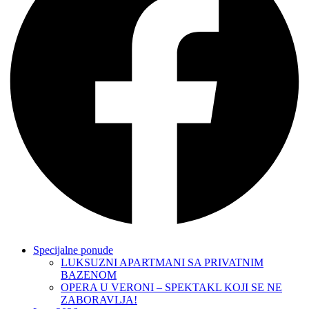
Specijalne ponude
LUKSUZNI APARTMANI SA PRIVATNIM
BAZENOM
OPERA U VERONI – SPEKTAKL KOJI SE NE
ZABORAVLJA!