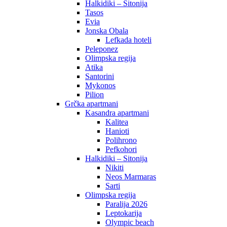
Halkidiki – Sitonija
Tasos
Evia
Jonska Obala
Lefkada hoteli
Peleponez
Olimpska regija
Atika
Santorini
Mykonos
Pilion
Grčka apartmani
Kasandra apartmani
Kalitea
Hanioti
Polihrono
Pefkohori
Halkidiki – Sitonija
Nikiti
Neos Marmaras
Sarti
Olimpska regija
Paralija 2026
Leptokarija
Olympic beach