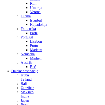
Rim
Umbrija
Verona
Turska
Istanbul
Kapadokija
Francuska
Pariz
Portugal
Lisabon
Porto
Madeira
Nemačka
Minhen
Austrija
Beč
Daleke destinacije
Kuba
Tajland
Bali
Zanzibar
Meksiko
Indija
Japan
Brazil