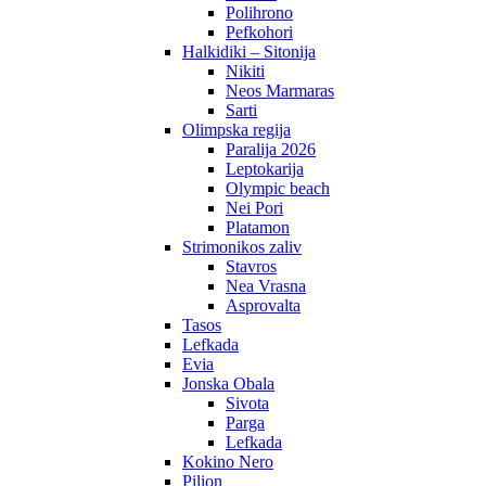
Polihrono
Pefkohori
Halkidiki – Sitonija
Nikiti
Neos Marmaras
Sarti
Olimpska regija
Paralija 2026
Leptokarija
Olympic beach
Nei Pori
Platamon
Strimonikos zaliv
Stavros
Nea Vrasna
Asprovalta
Tasos
Lefkada
Evia
Jonska Obala
Sivota
Parga
Lefkada
Kokino Nero
Pilion