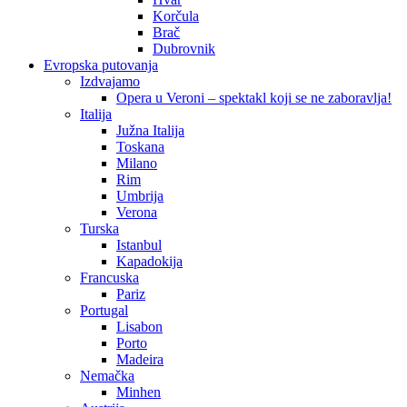
Korčula
Brač
Dubrovnik
Evropska putovanja
Izdvajamo
Opera u Veroni – spektakl koji se ne zaboravlja!
Italija
Južna Italija
Toskana
Milano
Rim
Umbrija
Verona
Turska
Istanbul
Kapadokija
Francuska
Pariz
Portugal
Lisabon
Porto
Madeira
Nemačka
Minhen