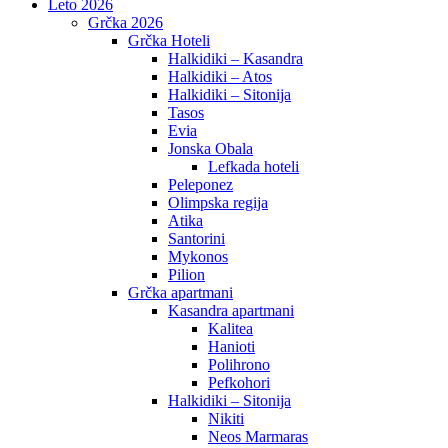
Leto 2026
Grčka 2026
Grčka Hoteli
Halkidiki – Kasandra
Halkidiki – Atos
Halkidiki – Sitonija
Tasos
Evia
Jonska Obala
Lefkada hoteli
Peleponez
Olimpska regija
Atika
Santorini
Mykonos
Pilion
Grčka apartmani
Kasandra apartmani
Kalitea
Hanioti
Polihrono
Pefkohori
Halkidiki – Sitonija
Nikiti
Neos Marmaras