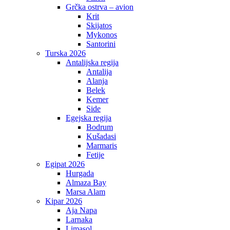
Grčka ostrva – avion
Krit
Skijatos
Mykonos
Santorini
Turska 2026
Antalijska regija
Antalija
Alanja
Belek
Kemer
Side
Egejska regija
Bodrum
Kušadasi
Marmaris
Fetije
Egipat 2026
Hurgada
Almaza Bay
Marsa Alam
Kipar 2026
Aja Napa
Larnaka
Limasol