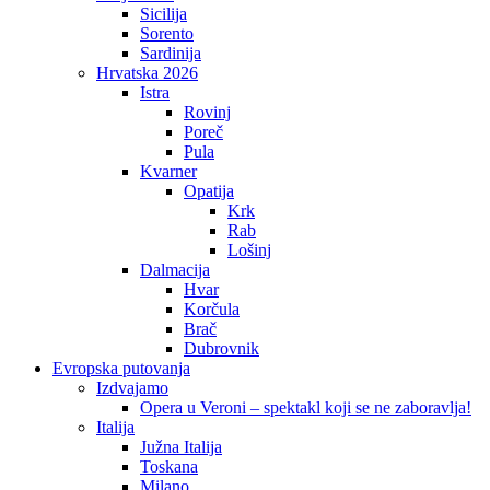
Sicilija
Sorento
Sardinija
Hrvatska 2026
Istra
Rovinj
Poreč
Pula
Kvarner
Opatija
Krk
Rab
Lošinj
Dalmacija
Hvar
Korčula
Brač
Dubrovnik
Evropska putovanja
Izdvajamo
Opera u Veroni – spektakl koji se ne zaboravlja!
Italija
Južna Italija
Toskana
Milano