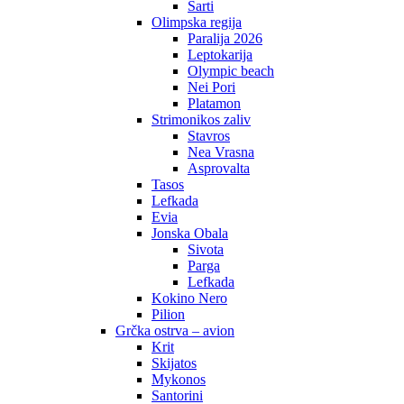
Sarti
Olimpska regija
Paralija 2026
Leptokarija
Olympic beach
Nei Pori
Platamon
Strimonikos zaliv
Stavros
Nea Vrasna
Asprovalta
Tasos
Lefkada
Evia
Jonska Obala
Sivota
Parga
Lefkada
Kokino Nero
Pilion
Grčka ostrva – avion
Krit
Skijatos
Mykonos
Santorini