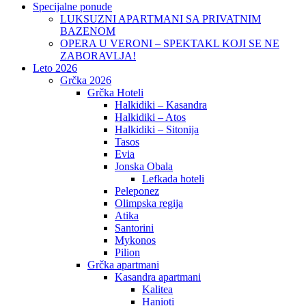
Specijalne ponude
LUKSUZNI APARTMANI SA PRIVATNIM
BAZENOM
OPERA U VERONI – SPEKTAKL KOJI SE NE
ZABORAVLJA!
Leto 2026
Grčka 2026
Grčka Hoteli
Halkidiki – Kasandra
Halkidiki – Atos
Halkidiki – Sitonija
Tasos
Evia
Jonska Obala
Lefkada hoteli
Peleponez
Olimpska regija
Atika
Santorini
Mykonos
Pilion
Grčka apartmani
Kasandra apartmani
Kalitea
Hanioti