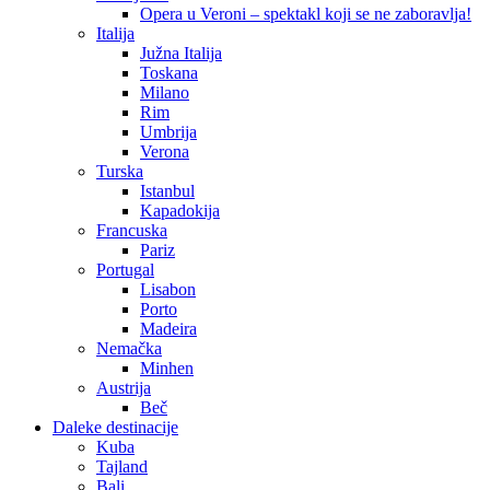
Opera u Veroni – spektakl koji se ne zaboravlja!
Italija
Južna Italija
Toskana
Milano
Rim
Umbrija
Verona
Turska
Istanbul
Kapadokija
Francuska
Pariz
Portugal
Lisabon
Porto
Madeira
Nemačka
Minhen
Austrija
Beč
Daleke destinacije
Kuba
Tajland
Bali