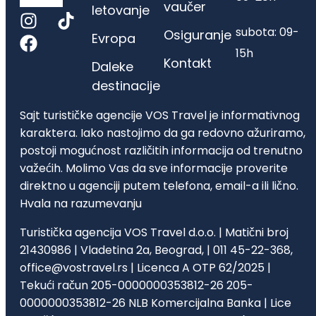
vaučer
letovanje
subota: 09-
Osiguranje
Evropa
15h
Kontakt
Daleke
destinacije
Sajt turističke agencije VOS Travel je informativnog
karaktera. Iako nastojimo da ga redovno ažuriramo,
postoji mogućnost različitih informacija od trenutno
važećih. Molimo Vas da sve informacije proverite
direktno u agenciji putem telefona, email-a ili lično.
Hvala na razumevanju
Turistička agencija VOS Travel d.o.o. | Matični broj
21430986 | Vladetina 2a, Beograd, | 011 45-22-368,
office@vostravel.rs | Licenca A OTP 62/2025 |
Tekući račun 205-0000000353812-26 205-
0000000353812-26 NLB Komercijalna Banka | Lice