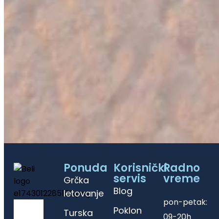
Ponuda
Korisnički
Radno
servis
vreme
Grčka
Blog
letovanje
pon-petak:
Poklon
Turska
09-20h