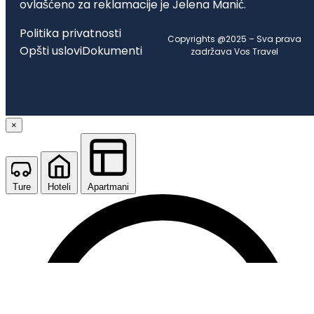
ovlašćeno za reklamacije je Jelena Manić.
Politika privatnosti
Copyrights @2025 – Sva prava
Opšti uslovi
Dokumenti
zadržava Vos Travel
×
Ture
Hoteli
Apartmani