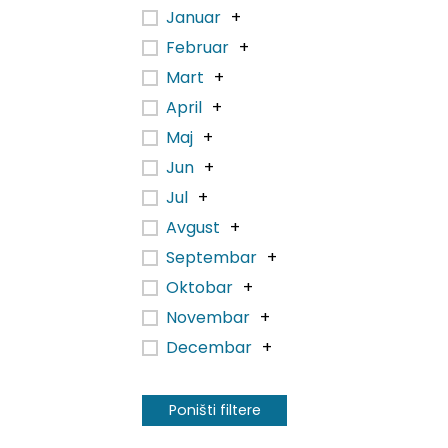
Januar
+
Februar
+
Mart
+
April
+
Maj
+
Jun
+
Jul
+
Avgust
+
Septembar
+
Oktobar
+
Novembar
+
Decembar
+
Poništi filtere