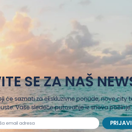
ITE SE ZA NAŠ NEW
oji će saznati za ekskluzivne ponude, nove city t
uste. Vaše sledeće putovanje iz snova počinje
PRIJAVI