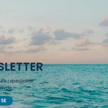
SLETTER
ure i specijalne
 ovde.
 SE