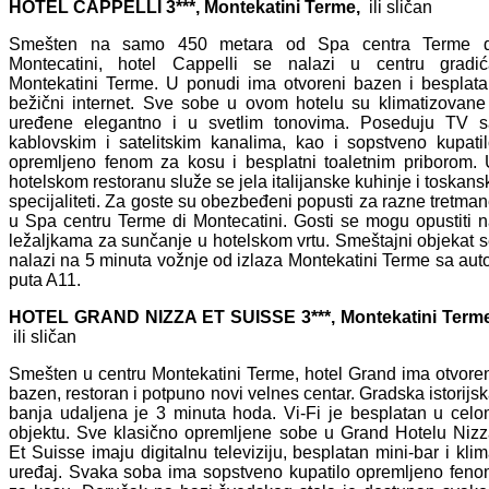
HOTEL CAPPELLI 3***, Montekatini Terme
,
ili sličan
Smešten na samo 450 metara od Spa centra Terme d
Montecatini, hotel Cappelli se nalazi u centru gradić
Montekatini Terme. U ponudi ima otvoreni bazen i besplat
bežični internet. Sve sobe u ovom hotelu su klimatizovane
uređene elegantno i u svetlim tonovima. Poseduju TV s
kablovskim i satelitskim kanalima, kao i sopstveno kupati
opremljeno fenom za kosu i besplatni toaletnim priborom.
hotelskom restoranu služe se jela italijanske kuhinje i toskans
specijaliteti. Za goste su obezbeđeni popusti za razne tretma
u Spa centru Terme di Montecatini. Gosti se mogu opustiti 
ležaljkama za sunčanje u hotelskom vrtu. Smeštajni objekat 
nalazi na 5 minuta vožnje od izlaza Montekatini Terme sa aut
puta A11.
HOTEL GRAND NIZZA ET SUISSE 3***, Montekatini Terme
ili sličan
Smešten u centru Montekatini Terme, hotel Grand ima otvore
bazen, restoran i potpuno novi velnes centar. Gradska istorijs
banja udaljena je 3 minuta hoda. Vi-Fi je besplatan u cel
objektu. Sve klasično opremljene sobe u Grand Hotelu Niz
Et Suisse imaju digitalnu televiziju, besplatan mini-bar i kli
uređaj. Svaka soba ima sopstveno kupatilo opremljeno fen