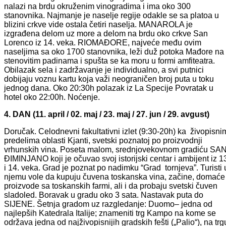
nalazi na brdu okruženim vinogradima i ima oko 300
stanovnika. Najmanje je naselje regije odakle se sa platoa u
blizini crkve vide ostala četiri naselja. MANAROLA je
izgrađena delom uz more a delom na brdu oko crkve San
Lorenco iz 14. veka. RIOMAĐORE, najveće među ovim
naseljima sa oko 1700 stanovnika, leži duž potoka Mađore na
stenovitim padinama i spušta se ka moru u formi amfiteatra.
Obilazak sela i zadržavanje je individualno, a svi putnici
dobijaju voznu kartu koja važi neograničen broj puta u toku
jednog dana. Oko 20:30h polazak iz La Specije Povratak u
hotel oko 22:00h. Noćenje.
4. DAN (11. april / 02. maj / 23. maj / 27. jun / 29. avgust)
Doručak. Celodnevni fakultativni izlet (9:30-20h) ka živopisni
predelima oblasti Kjanti, svetski poznatoj po proizvodnji
vrhunskih vina. Poseta malom, srednjovekovnom gradiću SA
ĐIMINJANO koji je očuvao svoj istorijski centar i ambijent iz 1
i 14. veka. Grad je poznat po nadimku “Grad tornjeva”. Turisti 
njemu vole da kupuju čuvena toskanska vina, začine, domaće
proizvode sa toskanskih farmi, ali i da probaju svetski čuven
sladoled. Boravak u gradu oko 3 sata. Nastavak puta do
SIJENE. Šetnja gradom uz razgledanje: Duomo– jedna od
najlepših Katedrala Italije; znameniti trg Kampo na kome se
održava jedna od najživopisnijih gradskih fešti („Palio“), na trg