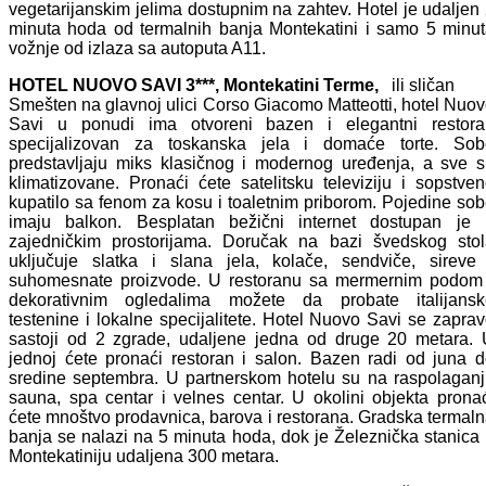
vegetarijanskim jelima dostupnim na zahtev. Hotel je udaljen
minuta hoda od termalnih banja Montekatini i samo 5 minu
vožnje od izlaza sa autoputa A11.
HOTEL NUOVO SAVI 3***, Montekatini Terme
,
ili sličan
Smešten na glavnoj ulici Corso Giacomo Matteotti, hotel Nuo
Savi u ponudi ima otvoreni bazen i elegantni restora
specijalizovan za toskanska jela i domaće torte. Sob
predstavljaju miks klasičnog i modernog uređenja, a sve 
klimatizovane. Pronaći ćete satelitsku televiziju i sopstve
kupatilo sa fenom za kosu i toaletnim priborom. Pojedine so
imaju balkon. Besplatan bežični internet dostupan je 
zajedničkim prostorijama. Doručak na bazi švedskog stol
uključuje slatka i slana jela, kolače, sendviče, sireve
suhomesnate proizvode. U restoranu sa mermernim podom 
dekorativnim ogledalima možete da probate italijansk
testenine i lokalne specijalitete. Hotel Nuovo Savi se zapra
sastoji od 2 zgrade, udaljene jedna od druge 20 metara.
jednoj ćete pronaći restoran i salon. Bazen radi od juna 
sredine septembra. U partnerskom hotelu su na raspolagan
sauna, spa centar i velnes centar. U okolini objekta prona
ćete mnoštvo prodavnica, barova i restorana. Gradska termal
banja se nalazi na 5 minuta hoda, dok je Železnička stanica
Montekatiniju udaljena 300 metara.