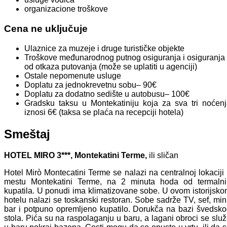
organizacione troškove
Cena ne uključuje
Ulaznice za muzeje i druge turističke objekte
Troškove međunarodnog putnog osiguranja i osiguranja
od otkaza putovanja (može se uplatiti u agenciji)
Ostale nepomenute usluge
Doplatu za jednokrevetnu sobu– 90€
Doplatu za dodatno sedište u autobusu– 100€
Gradsku taksu u Montekatiniju koja za sva tri noćen
iznosi 6€ (taksa se plaća na recepciji hotela)
Smeštaj
HOTEL MIRO 3***, Montekatini Terme,
ili sličan
Hotel Mirò Montecatini Terme se nalazi na centralnoj lokaciji
mestu Montekatini Terme, na 2 minuta hoda od termalni
kupatila. U ponudi ima klimatizovane sobe. U ovom istorijsk
hotelu nalazi se toskanski restoran. Sobe sadrže TV, sef, min
bar i potpuno opremljeno kupatilo. Dorukča na bazi švedsk
stola. Pića su na raspolaganju u baru, a lagani obroci se slu