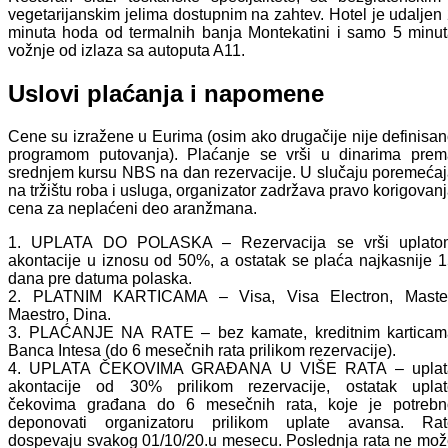
vegetarijanskim jelima dostupnim na zahtev. Hotel je udaljen
minuta hoda od termalnih banja Montekatini i samo 5 minu
vožnje od izlaza sa autoputa A11.
Uslovi plaćanja i napomene
Cene su izražene u Eurima (osim ako drugačije nije definisa
programom putovanja). Plaćanje se vrši u dinarima prem
srednjem kursu NBS na dan rezervacije. U slučaju poremeća
na tržištu roba i usluga, organizator zadržava pravo korigovan
cena za neplaćeni deo aranžmana.
1. UPLATA DO POLASKA – Rezervacija se vrši uplato
akontacije u iznosu od 50%, a ostatak se plaća najkasnije 
dana pre datuma polaska.
2. PLATNIM KARTICAMA – Visa, Visa Electron, Master
Maestro, Dina.
3. PLAĆANJE NA RATE – bez kamate, kreditnim karticam
Banca Intesa (do 6 mesečnih rata prilikom rezervacije).
4. UPLATA ČEKOVIMA GRAĐANA U VIŠE RATA – uplat
akontacije od 30% prilikom rezervacije, ostatak uplat
čekovima građana do 6 mesečnih rata, koje je potrebn
deponovati organizatoru prilikom uplate avansa. Rat
dospevaju svakog 01/10/20.u mesecu. Poslednja rata ne mo