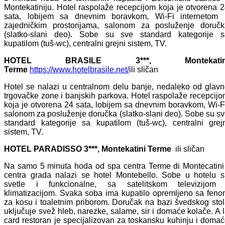
Montekatiniju. Hotel raspolaže recepcijom koja je otvorena 
sata, lobijem sa dnevnim boravkom, Wi-Fi internetom 
zajedničkim prostorijama, salonom za posluženje doručk
(slatko-slani deo). Sobe su sve standard kategorije s
kupatilom (tuš-wc), centralni grejni sistem, TV.
HOTEL BRASILE 3***, Montekatin
Terme
https://www.hotelbrasile.net/
ili sličan
Hotel se nalazi u centralnom delu banje, nedaleko od glav
trgovačke zone i banjskih parkova. Hotel raspolaže recepcij
koja je otvorena 24 sata, lobijem sa dnevnim boravkom, Wi-F
salonom za posluženje doručka (slatko-slani deo). Sobe su s
standard kategorije sa kupatilom (tuš-wc), centralni grej
sistem, TV.
HOTEL PARADISSO 3***, Montekatini Terme
ili sličan
Na samo 5 minuta hoda od spa centra Terme di Montecatini
centra grada nalazi se hotel Montebello. Sobe u hotelu 
svetle i funkcionalne, sa satelitskom televizijom 
klimatizacijom. Svaka soba ima kupatilo opremljeno sa fen
za kosu i toaletnim priborom. Doručak na bazi švedskog sto
uključuje svež hleb, narezke, salame, sir i domaće kolače. A 
card restoran je specijalizovan za toskansku kuhinju i domac