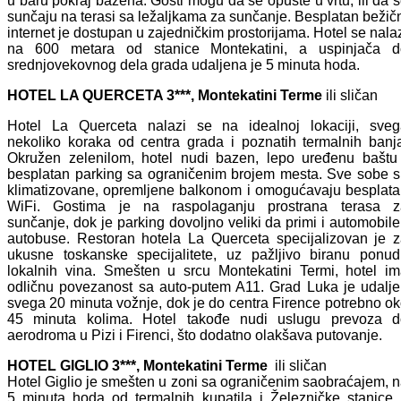
u baru pokraj bazena. Gosti mogu da se opuste u vrtu, ili da 
sunčaju na terasi sa ležaljkama za sunčanje. Besplatan bežič
internet je dostupan u zajedničkim prostorijama. Hotel se nala
na 600 metara od stanice Montekatini, a uspinjača d
srednjovekovnog dela grada udaljena je 5 minuta hoda.
HOTEL LA QUERCETA 3***, Montekatini Terme
ili sličan
Hotel La Querceta nalazi se na idealnoj lokaciji, sveg
nekoliko koraka od centra grada i poznatih termalnih banj
Okružen zelenilom, hotel nudi bazen, lepo uređenu baštu
besplatan parking sa ograničenim brojem mesta. Sve sobe 
klimatizovane, opremljene balkonom i omogućavaju besplat
WiFi. Gostima je na raspolaganju prostrana terasa z
sunčanje, dok je parking dovoljno veliki da primi i automobile
autobuse. Restoran hotela La Querceta specijalizovan je 
ukusne toskanske specijalitete, uz pažljivo biranu ponu
lokalnih vina. Smešten u srcu Montekatini Termi, hotel i
odličnu povezanost sa auto-putem A11. Grad Luka je udalj
svega 20 minuta vožnje, dok je do centra Firence potrebno o
45 minuta kolima. Hotel takođe nudi uslugu prevoza d
aerodroma u Pizi i Firenci, što dodatno olakšava putovanje.
HOTEL GIGLIO 3***, Montekatini Terme
ili sličan
Hotel Giglio je smešten u zoni sa ograničenim saobraćajem, 
5 minuta hoda od termalnih kupatila i Železničke stanice