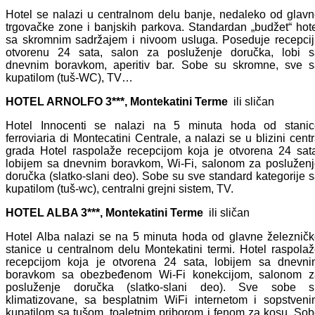
Hotel se nalazi u centralnom delu banje, nedaleko od glav
trgovačke zone i banjskih parkova. Standardan „budžet“ hot
sa skromnim sadržajem i nivoom usluga. Poseduje recepci
otvorenu 24 sata, salon za posluženje doručka, lobi s
dnevnim boravkom, aperitiv bar. Sobe su skromne, sve s
kupatilom (tuš-WC), TV…
HOTEL ARNOLFO 3***, Montekatini Terme
ili sličan
Hotel Innocenti se nalazi na 5 minuta hoda od stanic
ferroviaria di Montecatini Centrale, a nalazi se u blizini cent
grada Hotel raspolaže recepcijom koja je otvorena 24 sat
lobijem sa dnevnim boravkom, Wi-Fi, salonom za poslužen
doručka (slatko-slani deo). Sobe su sve standard kategorije 
kupatilom (tuš-wc), centralni grejni sistem, TV.
HOTEL ALBA 3***, Montekatini Terme
ili sličan
Hotel Alba nalazi se na 5 minuta hoda od glavne železnič
stanice u centralnom delu Montekatini termi. Hotel raspola
recepcijom koja je otvorena 24 sata, lobijem sa dnevni
boravkom sa obezbeđenom Wi-Fi konekcijom, salonom z
posluženje doručka (slatko-slani deo). Sve sobe s
klimatizovane, sa besplatnim WiFi internetom i sopstven
kupatilom sa tušom, toaletnim priborom i fenom za kosu. So