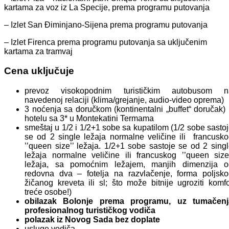
kartama za voz iz La Specije, prema programu putovanja
– Izlet San Điminjano-Sijena prema programu putovanja
– Izlet Firenca prema programu putovanja sa uključenim
kartama za tramvaj
Cena uključuje
prevoz visokopodnim turističkim autobusom n
navedenoj relaciji (klima/grejanje, audio-video oprema)
3 noćenja sa doručkom (kontinentalni „buffet“ doručak)
hotelu sa 3* u Montekatini Termama
smeštaj u 1/2 i 1/2+1 sobe sa kupatilom (1/2 sobe sasto
se od 2 single ležaja normalne veličine ili francusk
’’queen size’’ ležaja. 1/2+1 sobe sastoje se od 2 sing
ležaja normalne veličine ili francuskog ’’queen size
ležaja, sa pomoćnim ležajem, manjih dimenzija o
redovna dva – fotelja na razvlačenje, forma poljsk
žičanog kreveta ili sl; što može bitnije ugroziti komf
treće osobe!)
obilazak Bolonje prema programu, uz tumačenj
profesionalnog turističkog vodiča
polazak iz Novog Sada bez doplate
usluge vodiča