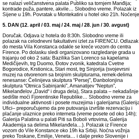
se nalazi veličanstvena palata Publiko sa tornjem Manđija;
kontrade puža, pantere, akvile… Slobodno vreme. Polazak iz
Sijene u 19h. Povratak u Montekatini u hotel oko 21h. Noćenje
5. DAN (12. april / 03. maj / 24. maj / 28. jun / 30. avgust)
Doručak. Odjava iz hotela do 8:30h. Slobodno vreme ili
polazak na celodnevni fakultativni izlet za FIRENCU. Odlazak
do mesta Vila Konstanca odakle se kreće vozom do centra
Firence. Po dolasku sledi organizovano razgledanje grada u
trajanju od oko 2 sata: Bazilika San Lorenco sa kapelama
Medičijevih, trg Duomo, Đotov zvonik, katedrala Cvetne
Bogorodice, Krstionica, Stari most, trg Sinjorija (svojevrsni
muzej na otvorenom sa brojnim skulpturama, remek-delima
renesanse: Čelinijeva skulptura “Persej”, Đanbolonjina
skulptura “Otmica Sabinjanki”, Amanatijev “Neptun”,
Mikelanđelov „David“ i druga dela), Stara palata – nekadašnje
sedište moći Fjorentinske Republike… Slobodno vreme za
individualne aktivnosti i posete muzejima i galerijama (Galerij
Ufici– preporučujemo da pre putovanja izvršite rezervaciju i
plaćanje ulaznice preko interneta (vreme posete od oko 14h);
Galerija Palatina u palati Piti sa Boboli vrtovima, Galerija
Akademija sa delima Mikelanđela…). Polazak iz Firence
vozom do Vile Konstance oko 19h ka Srbiji. Noćna vožnja
preko Toskane, Emilije, Veneta… i dalje preko Slovenije i