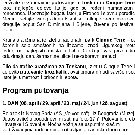
Doživite nezaboravno
putovanje u Toskanu i Cinque Terr
kroz najlepše delove Italije gde su rođeni humanizam 
renesansa. Upoznajte bogatu istoriju Firence i slavnu porodi
Mediči, šetajte vinogradima Kjantija i otkrijte srednjovekov
dragulje poput San Điminjana i Sijene, čuvene po festiva
Palio.
Kruna aranžmana je izlet u nacionalni park
Cinque Terre
– p
šarenih sela smeštenih na liticama iznad Ligurskog mora
jedno od najlepših mesta u Italiji. Očekuju vas prizori ko
oduzimaju dah, šarmantne ulice i nezaboravni trenuci.
Bilo da tražite
aranžman za Toskanu
, izlet u Cinque Terre i
celovito
putovanje kroz Italiju
, ovaj program nudi savršen sp
istorije, umetnosti i prirodnih lepota.
Program putovanja
1. DAN (08. april / 29. april / 20. maj / 24. jun / 26. avgust)
Polazak iz Novog Sada (AS „Vojvodina“) i iz Beograda (Muzej
Jugoslavije) u popodnevnim satima (oko 17h). Putovanje prek
Hrvatske i Slovenije. Noćna vožnja sa usputnim kraćim
zadržavanjima radi odmora i obavljanja carinskih formalnosti.