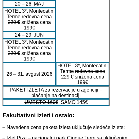
20 – 26. MAJ
HOTEL 3*, Montecatini
Terme
redovna cena
229 €
snižena cena
199€
24 – 29. JUN
HOTEL 3*, Montecatini
Terme
redovna cena
229 €
snižena cena
199€
HOTEL 3*, Montecatini
Terme
redovna cena
26 – 31. avgust 2026
229 €
snižena cena
199€
PAKET IZLETA za rezervacije u agenciji –
plaćanje na destinaciji
UMESTO 160€
SAMO 145€
Fakultativni izleti i ostalo:
– Navedena cena paketa izleta uključuje sledeće izlete:
– Izlet Piza – nacionalni park Cinque Terre sa uključenim