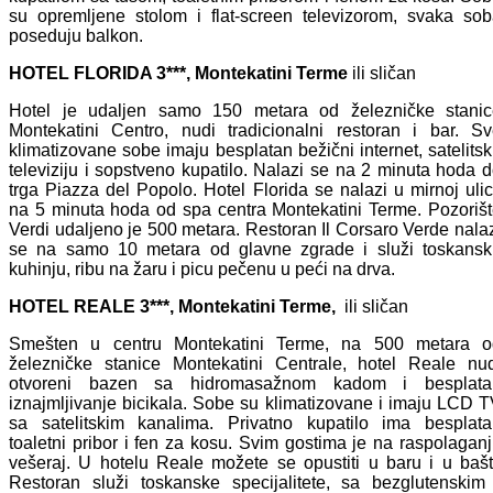
su opremljene stolom i flat-screen televizorom, svaka so
poseduju balkon.
HOTEL FLORIDA 3***, Montekatini Terme
ili sličan
Hotel je udaljen samo 150 metara od železničke stanic
Montekatini Centro, nudi tradicionalni restoran i bar. S
klimatizovane sobe imaju besplatan bežični internet, satelits
televiziju i sopstveno kupatilo. Nalazi se na 2 minuta hoda 
trga Piazza del Popolo. Hotel Florida se nalazi u mirnoj ulic
na 5 minuta hoda od spa centra Montekatini Terme. Pozoriš
Verdi udaljeno je 500 metara. Restoran Il Corsaro Verde nala
se na samo 10 metara od glavne zgrade i služi toskansk
kuhinju, ribu na žaru i picu pečenu u peći na drva.
HOTEL REALE 3***, Montekatini Terme
,
ili sličan
Smešten u centru Montekatini Terme, na 500 metara o
železničke stanice Montekatini Centrale, hotel Reale nu
otvoreni bazen sa hidromasažnom kadom i besplata
iznajmljivanje bicikala. Sobe su klimatizovane i imaju LCD 
sa satelitskim kanalima. Privatno kupatilo ima besplata
toaletni pribor i fen za kosu. Svim gostima je na raspolagan
vešeraj. U hotelu Reale možete se opustiti u baru i u bašt
Restoran služi toskanske specijalitete, sa bezglutenskim