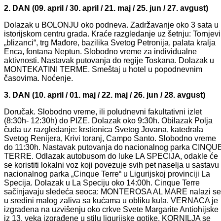
2. DAN (09. april / 30. april / 21. maj / 25. jun / 27. avgust)
Dolazak u BOLONJU oko podneva. Zadržavanje oko 3 sata u
istorijskom centru grada. Kraće razgledanje uz šetnju: Tornjevi
„blizanci“, trg Mađore, bazilika Svetog Petronija, palata kralja
Enca, fontana Neptun. Slobodno vreme za individualne
aktivnosti. Nastavak putovanja do regije Toskana. Dolazak u
MONTEKATINI TERME. Smeštaj u hotel u popodnevnim
časovima. Noćenje.
3. DAN (10. april / 01. maj / 22. maj / 26. jun / 28. avgust)
Doručak. Slobodno vreme, ili poludnevni fakultativni izlet
(8:30h- 12:30h) do PIZE. Dolazak oko 9:30h. Obilazak Polja
čuda uz razgledanje: krstionica Svetog Jovana, katedrala
Svetog Renijera, Krivi toranj, Campo Santo. Slobodno vreme
do 11:30h. Nastavak putovanja do nacionalnog parka CINQU
TERRE. Odlazak autobusom do luke LA SPECIJA, odakle će
se koristiti lokalni voz koji povezuje svih pet naselja u sastavu
nacionalnog parka „Cinque Terre“ u Ligurijskoj provinciji La
Specija. Dolazak u La Speciju oko 14:00h. Cinque Terre
sačinjavaju sledeća seoca: MONTEROSA AL MARE nalazi se
u sredini malog zaliva sa kućama u obliku kula. VERNACA je
izgrađena na uzvišenju oko crkve Svete Margarite Antiohijske
iz 13. veka izgrađene u stilu ligurijske gotike. KORNILJA se