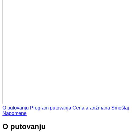
O putovanju
Program putovanja
Cena aranžmana
Smeštaj
Napomene
O putovanju