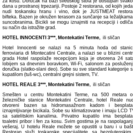
za kosu. Doručak na bazi švedskog stola je dostupan svak
dana u prostranoj trpezariji. Postoje 2 restorana, od kojih jed
nudi toskansku hranu i vino, dok je JUSTMEAT restora
bifteka. Bazen je okružen terasom za sunčanje sa ležaljkama
suncobranima. Bicikli se mogu iznajmiti na recepciji i odlič
su način da istražite grad.
HOTEL INNOCENTI 3***, Montekatini Terme,
ili sličan
Hotel Innocenti se nalazi na 5 minuta hoda od stanic
ferroviaria di Montecatini Centrale, a nalazi se u blizini cent
grada Hotel raspolaže recepcijom koja je otvorena 24 sat
lobijem sa dnevnim boravkom, Wi-Fi, salonom za poslužen
doručka (slatko-slani deo). Sobe su sve standard kategorije 
kupatilom (tuš-wc), centralni grejni sistem, TV.
HOTEL REALE 3***, Montekatini Terme,
ili sličan
Smešten u centru Montekatini Terme, na 500 metara o
železničke stanice Montekatini Centrale, hotel Reale nu
otvoreni bazen sa hidromasažnom kadom i besplata
iznajmljivanje bicikala. Sobe su klimatizovane i imaju LCD 
sa satelitskim kanalima. Privatno kupatilo ima besplata
toaletni pribor i fen za kosu. Svim gostima je na raspolagan
vešeraj. U hotelu Reale možete se opustiti u baru i u bašt
Restoran služi toskanske specijalitete, sa bezglutenskim