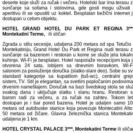
deserte koje služi za ručak i večeru. Hotelski bar ima terasu 
sunčanje sa sofama i stolovima, gde gosti mogu uživati 
aperitivu ili se opustiti uz koktel. Besplatan bežični internet 
dostupan u celom objektu.
HOTEL GRAND HOTEL DU PARK ET REGINA 3***
Montekatini Terme,
ili sličan
Zgrada u stilu secesije, udaljena 200 metara od spa Tetučio
Montekatiniju, Grand Hotel Du Park et Regina nudi terasu 
sunčanje sa bazenom i restoran u kome se služe jela lokal
kuhinje. Wi-Fi je besplatan. Hotel raspolaže recepcijom koja 
otvorena 24 sata, lobijem sa dnevnim boravkom, Wi-Fi
salonom za posluženje doručka (slatko-slani deo). Sobe su s
standard kategorije sa kupatilom (tuš-wc), centralni grej
sistem, TV. Stil je elegantan, sa svetlim popločanim podovima
drvenim nameštajem. Doručak na bazi švedskog stola se slu
svakog dana i uključuje slatku i slanu hranu. Restoran 
barom radi za večeru, a za ručak na zahtev. Tokom let
dostupan je i bar pored bazena. Hotel je udaljen samo 1
metara od autobuske stanice koja povezuje Montecatini Alto
50 metara od žičare. Glavna železnička stanica Montekati
udaljena je 1 km.
HOTEL CRYSTAL PALACE 3***, Montekatini Terme
ili slič