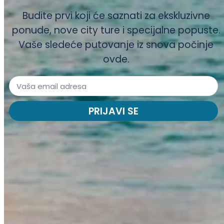
Budite prvi koji će saznati za ekskluzivne
ponude, nove city ture i specijalne popuste.
Vaše sledeće putovanje iz snova počinje
ovde.
PRIJAVI SE