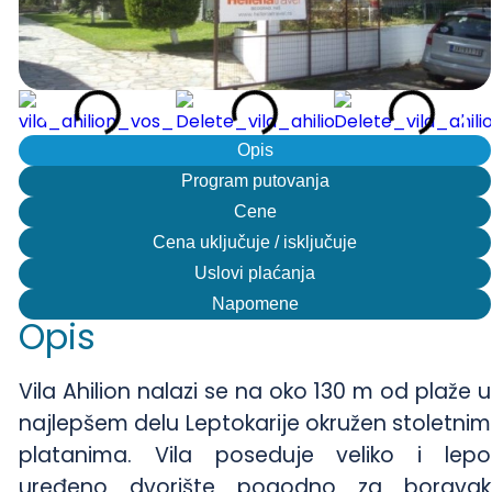
Opis
Program putovanja
Cene
Cena uključuje / isključuje
Uslovi plaćanja
Napomene
Opis
Vila Ahilion nalazi se na oko 130 m od plaže u
najlepšem delu Leptokarije okružen stoletnim
platanima. Vila poseduje veliko i lepo
uređeno dvorište pogodno za boravak