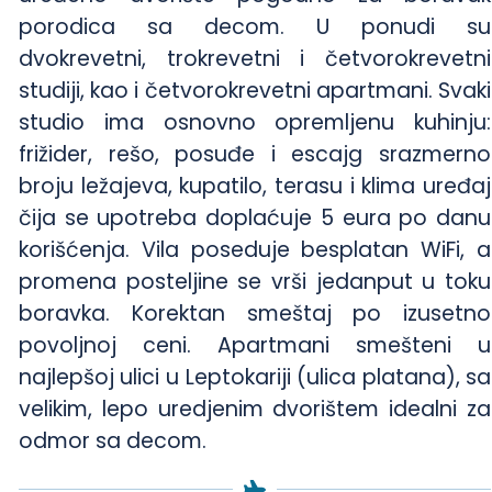
porodica sa decom. U ponudi su
dvokrevetni, trokrevetni i četvorokrevetni
studiji, kao i četvorokrevetni apartmani. Svaki
studio ima osnovno opremljenu kuhinju:
frižider, rešo, posuđe i escajg srazmerno
broju ležajeva, kupatilo, terasu i klima uređaj
čija se upotreba doplaćuje 5 eura po danu
korišćenja. Vila poseduje besplatan WiFi, a
promena posteljine se vrši jedanput u toku
boravka. Korektan smeštaj po izusetno
povoljnoj ceni. Apartmani smešteni u
najlepšoj ulici u Leptokariji (ulica platana), sa
velikim, lepo uredjenim dvorištem idealni za
odmor sa decom.