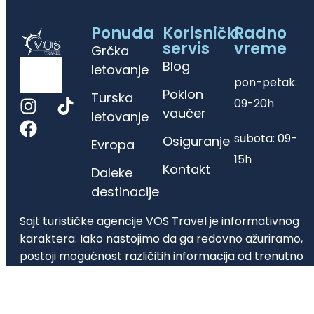
Ponuda
Korisnički
Radno
servis
vreme
Grčka
Blog
letovanje
pon-petak:
Poklon
Turska
09-20h
vaučer
letovanje
subota: 09-
Osiguranje
Evropa
15h
Kontakt
Daleke
destinacije
Sajt turističke agencije VOS Travel je informativnog
karaktera. Iako nastojimo da ga redovno ažuriramo,
postoji mogućnost različitih informacija od trenutno
važećih. Molimo Vas da sve informacije proverite
direktno u agenciji putem telefona, email-a ili lično.
Hvala na razumevanju