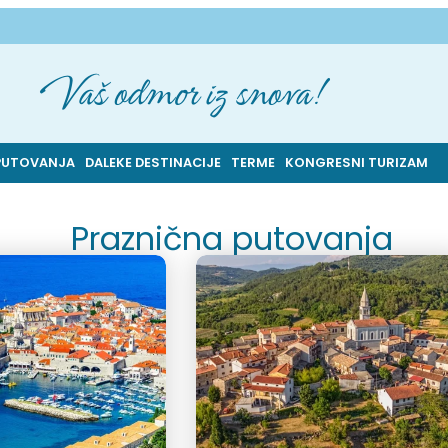
Vaš odmor iz snova!
PUTOVANJA
DALEKE DESTINACIJE
TERME
KONGRESNI TURIZAM
Praznična putovanja