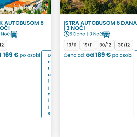
K AUTOBUSOM 6
ISTRA AUTOBUSOM 6 DAN
NOĆI
| 3 NOĆI
 Noći
6 Dana | 3 Noći
12
19/11
19/11
30/12
30/12
 169 €
od 189 €
po osobi
Cena od:
po osobi
D
e
t
a
l
j
n
i
j
e