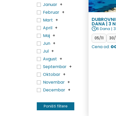
Januar
+
Februar
+
DUBROVNI
Mart
+
DANA | 3 
April
+
6 Dana | 3
Maj
+
05/11
30/
Jun
+
od
Cena od:
Jul
+
Avgust
+
Septembar
+
Oktobar
+
Novembar
+
Decembar
+
Poništi filtere