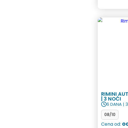
RIMINI A
| 3 NOĆI
6 DANA | 
08/10
od
Cena od: