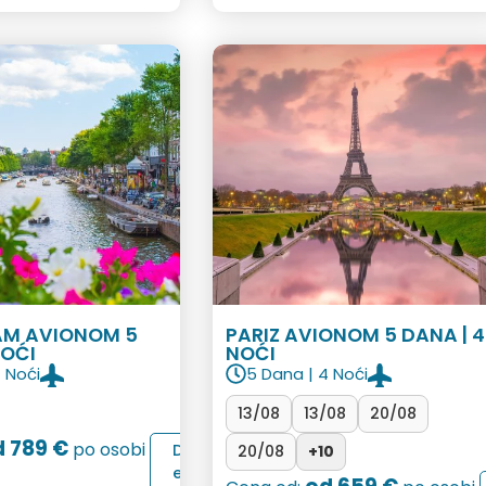
M AVIONOM 5
PARIZ AVIONOM 5 DANA | 4
NOĆI
NOĆI
4 Noći
5 Dana | 4 Noći
13/08
13/08
20/08
 789 €
po osobi
D
20/08
+10
e