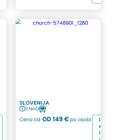
SLOVENIJA
2 Noći
OD 149 €
Cena od:
po osobi
D
e
t
a