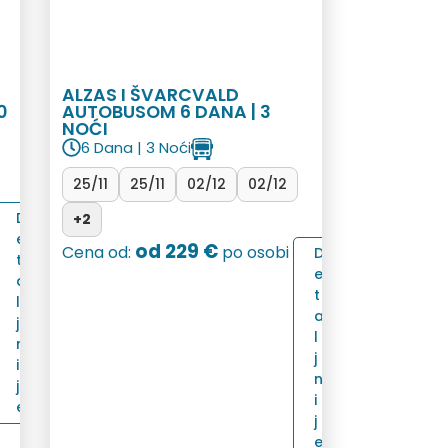
ALZAS I ŠVARCVALD
0
AUTOBUSOM 6 DANA | 3
NOĆI
6 Dana | 3 Noći
25/11
25/11
02/12
02/12
D
+2
e
od 229 €
Cena od:
po osobi
D
t
e
a
t
l
a
j
l
n
j
i
n
j
i
e
j
e