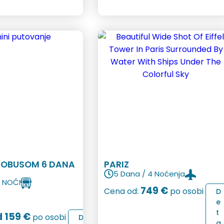
UTOBUSOM 6 DANA
PARIZ
5 Dana / 4 Noćenja
3 NOĆI
749 €
Cena od:
po osobi
D
e
t
 159 €
po osobi
D
a