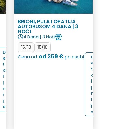
A
BRIONI, PULA I OPATIJA
AUTOBUSOM 4 DANA | 3
NOĆI
4 Dana | 3 Noći
15/10
15/10
D
od 359 €
Cena od:
po osobi
D
e
e
t
t
a
a
l
l
j
j
n
n
i
i
j
j
e
e