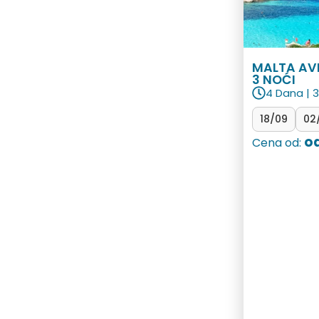
MALTA AV
3 NOĆI
4 Dana | 3
18/09
02
od
Cena od: