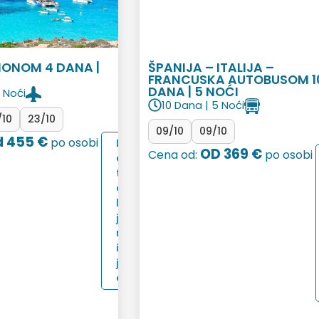
IONOM 4 DANA |
ŠPANIJA – ITALIJA –
FRANCUSKA AUTOBUSOM 1
DANA | 5 NOĆI
 Noći
10 Dana | 5 Noći
/10
23/10
09/10
09/10
 455 €
po osobi
D
OD 369 €
Cena od:
po osobi
e
t
a
l
j
n
i
j
e