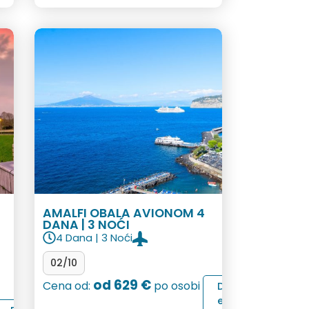
AMALFI OBALA AVIONOM 4
DANA | 3 NOĆI
4 Dana | 3 Noći
02/10
od 629 €
Cena od:
po osobi
D
e