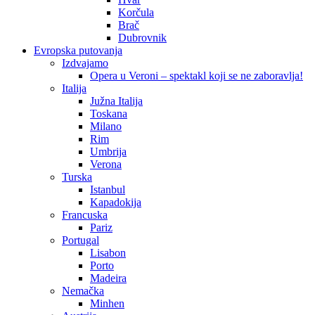
Korčula
Brač
Dubrovnik
Evropska putovanja
Izdvajamo
Opera u Veroni – spektakl koji se ne zaboravlja!
Italija
Južna Italija
Toskana
Milano
Rim
Umbrija
Verona
Turska
Istanbul
Kapadokija
Francuska
Pariz
Portugal
Lisabon
Porto
Madeira
Nemačka
Minhen