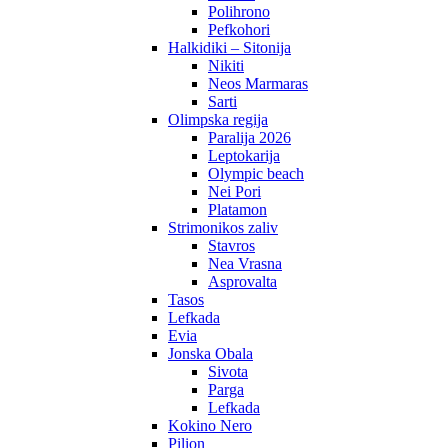
Polihrono
Pefkohori
Halkidiki – Sitonija
Nikiti
Neos Marmaras
Sarti
Olimpska regija
Paralija 2026
Leptokarija
Olympic beach
Nei Pori
Platamon
Strimonikos zaliv
Stavros
Nea Vrasna
Asprovalta
Tasos
Lefkada
Evia
Jonska Obala
Sivota
Parga
Lefkada
Kokino Nero
Pilion