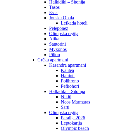
Halkidiki – Sitonija
Tasos
Evia
Jonska Obala
Lefkada hoteli
Peleponez
Olimpska regija
Atika
Santorini
Mykonos
Pilion
Grčka apartmani
Kasandra apartmani
Kalitea
Hanioti
Polihrono
Pefkohori
Halkidiki – Sitonija
Nikiti
Neos Marmaras
Sarti
Olimpska regija
Paralija 2026
Leptokarija
Olympic beach