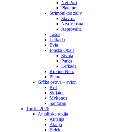
Nei Pori
Platamon
Strimonikos zaliv
Stavros
Nea Vrasna
Asprovalta
Tasos
Lefkada
Evia
Jonska Obala
Sivota
Parga
Lefkada
Kokino Nero
Pilion
Grčka ostrva – avion
Krit
Skijatos
Mykonos
Santorini
Turska 2026
Antalijska regija
Antalija
Alanja
Belek