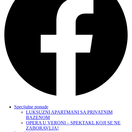
Specijalne ponude
LUKSUZNI APARTMANI SA PRIVATNIM
BAZENOM
OPERA U VERONI – SPEKTAKL KOJI SE NE
ZABORAVLJA!