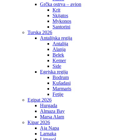
Grčka ostrva – avion
Krit
Skijatos
Mykonos
Santorini
Turska 2026
Antalijska regija
Antalija
Alanja
Belek
Kemer
Side
Egejska regija
Bodrum
Kušadasi
Marmaris
Fetije
Egipat 2026
Hurgada
Almaza Bay
Marsa Alam
Kipar 2026
Aja Napa
Larnaka
Limasol