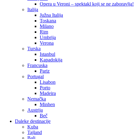
Opera u Veroni – spektakl koji se ne zaboravlja!
Italija
Južna Italija
Toskana
Milano
Rim
Umbrija
Verona
Turska
Istanbul
Kapadokija
Francuska
Pariz
Portugal
Lisabon
Porto
Madeira
Nemačka
Minhen
Austrija
Beč
Daleke destinacije
Kuba
Tajland
Bali