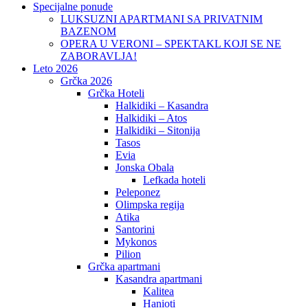
Specijalne ponude
LUKSUZNI APARTMANI SA PRIVATNIM
BAZENOM
OPERA U VERONI – SPEKTAKL KOJI SE NE
ZABORAVLJA!
Leto 2026
Grčka 2026
Grčka Hoteli
Halkidiki – Kasandra
Halkidiki – Atos
Halkidiki – Sitonija
Tasos
Evia
Jonska Obala
Lefkada hoteli
Peleponez
Olimpska regija
Atika
Santorini
Mykonos
Pilion
Grčka apartmani
Kasandra apartmani
Kalitea
Hanioti