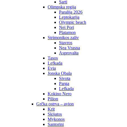
Sarti
Olimpska regija
Paralija 2026
Leptokarija
Olympic beach
Nei Pori
Platamon
Strimonikos zaliv
Stavros
Nea Vrasna
Asprovalta
Tasos
Lefkada
Evia
Jonska Obala
Sivota
Parga
Lefkada
Kokino Nero
Pilion
Grčka ostrva – avion
Krit
Skijatos
Mykonos
Santorini