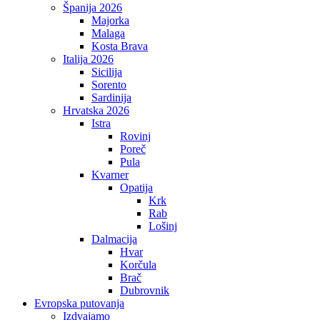
Španija 2026
Majorka
Malaga
Kosta Brava
Italija 2026
Sicilija
Sorento
Sardinija
Hrvatska 2026
Istra
Rovinj
Poreč
Pula
Kvarner
Opatija
Krk
Rab
Lošinj
Dalmacija
Hvar
Korčula
Brač
Dubrovnik
Evropska putovanja
Izdvajamo