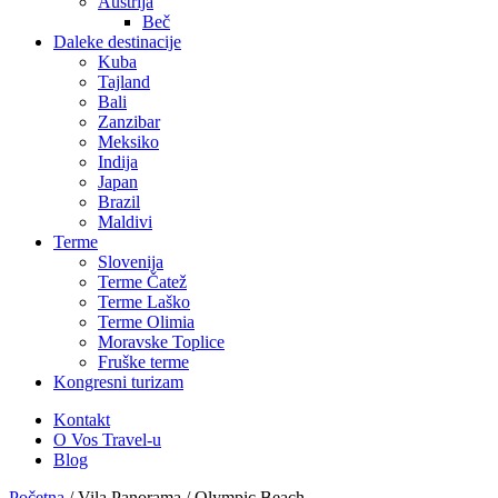
Austrija
Beč
Daleke destinacije
Kuba
Tajland
Bali
Zanzibar
Meksiko
Indija
Japan
Brazil
Maldivi
Terme
Slovenija
Terme Čatež
Terme Laško
Terme Olimia
Moravske Toplice
Fruške terme
Kongresni turizam
Kontakt
O Vos Travel-u
Blog
Početna
/
Vila Panorama / Olympic Beach