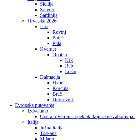
Sicilija
Sorento
Sardinija
Hrvatska 2026
Istra
Rovinj
Poreč
Pula
Kvarner
Opatija
Krk
Rab
Lošinj
Dalmacija
Hvar
Korčula
Brač
Dubrovnik
Evropska putovanja
Izdvajamo
Opera u Veroni – spektakl koji se ne zaboravlja!
Italija
Južna Italija
Toskana
Milano