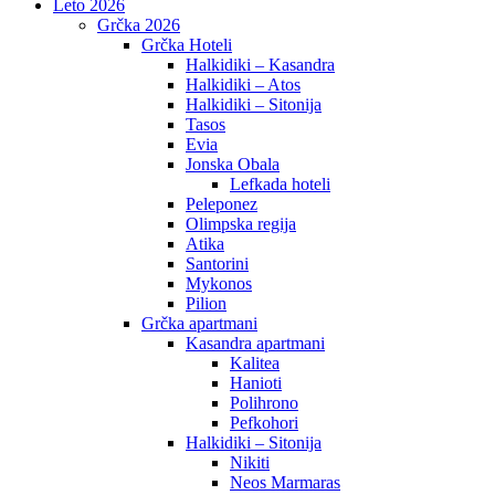
Leto 2026
Grčka 2026
Grčka Hoteli
Halkidiki – Kasandra
Halkidiki – Atos
Halkidiki – Sitonija
Tasos
Evia
Jonska Obala
Lefkada hoteli
Peleponez
Olimpska regija
Atika
Santorini
Mykonos
Pilion
Grčka apartmani
Kasandra apartmani
Kalitea
Hanioti
Polihrono
Pefkohori
Halkidiki – Sitonija
Nikiti
Neos Marmaras