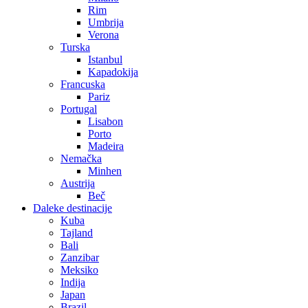
Rim
Umbrija
Verona
Turska
Istanbul
Kapadokija
Francuska
Pariz
Portugal
Lisabon
Porto
Madeira
Nemačka
Minhen
Austrija
Beč
Daleke destinacije
Kuba
Tajland
Bali
Zanzibar
Meksiko
Indija
Japan
Brazil