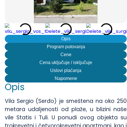
Opis
Program putovanja
Cene
Cena uključuje / isključuje
Uslovi plaćanja
Napomene
Opis
Vila Sergio (Serđo) je smeštena na oko 250
metara udaljenosti od plaže, u blizini naše
vile Statis i Tuli. U ponudi ovog objekta su
trokrevetni i četvorokrevetni apartmani, kao i