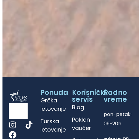
Ponuda
Korisnički
Radno
servis
vreme
Grčka
Blog
letovanje
pon-petak:
Poklon
Turska
09-20h
vaučer
letovanje