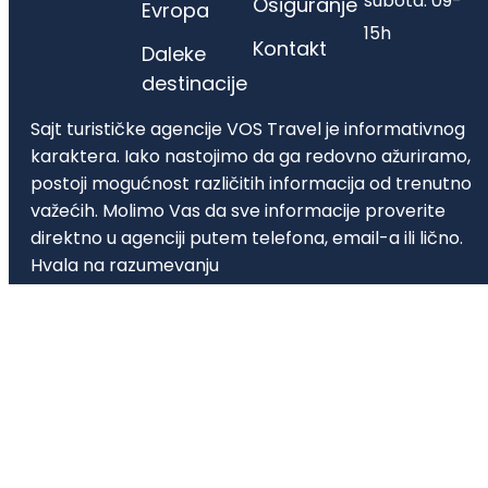
subota: 09-
Osiguranje
Evropa
15h
Kontakt
Daleke
destinacije
Sajt turističke agencije VOS Travel je informativnog
karaktera. Iako nastojimo da ga redovno ažuriramo,
postoji mogućnost različitih informacija od trenutno
važećih. Molimo Vas da sve informacije proverite
direktno u agenciji putem telefona, email-a ili lično.
Hvala na razumevanju
Turistička agencija VOS Travel d.o.o. | Matični broj
21430986 | Vladetina 2a, Beograd, | 011 45-22-368,
office@vostravel.rs | Licenca A OTP 62/2025 |
Tekući račun 205-0000000353812-26 205-
0000000353812-26 NLB Komercijalna Banka | Lice
ovlašćeno za reklamacije je Jelena Manić.