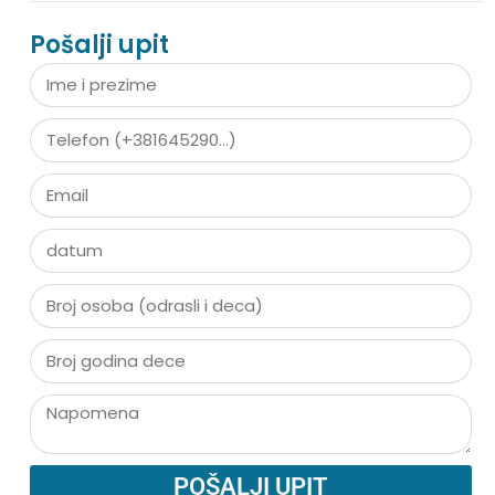
Pošalji upit
POŠALJI UPIT